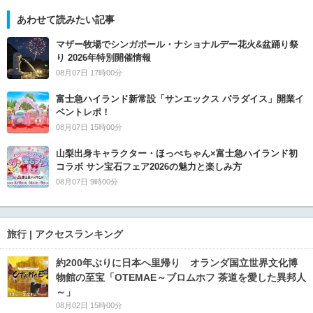
あわせて読みたい記事
マザー牧場でシンガポール・ナショナルデー花火&盆踊り祭
り 2026年特別開催情報
08月07日 17時00分
富士急ハイランド新常設「サンエックス パラダイス」開業イ
ベントレポ！
08月07日 15時00分
山梨出身キャラクター・ほっぺちゃん×富士急ハイランド初
コラボ サン宝石フェア2026の魅力と楽しみ方
08月07日 9時00分
旅行 | アクセスランキング
約200年ぶりに日本へ里帰り オランダ国立世界文化博
物館の至宝「OTEMAE～ブロムホフ 茶道を愛した異邦人
～」
08月02日 15時00分