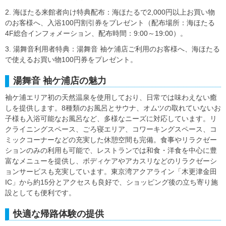
2. 海ほたる来館者向け特典配布：海ほたるで2,000円以上お買い物
のお客様へ、入浴100円割引券をプレゼント（配布場所：海ほたる
4F総合インフォメーション、配布時間：9:00～19:00）。
3. 湯舞音利用者特典：湯舞音 袖ケ浦店ご利用のお客様へ、海ほたる
で使えるお買い物100円券をプレゼント。
湯舞音 袖ケ浦店の魅力
袖ケ浦エリア初の天然温泉を使用しており、日常では味わえない癒
しを提供します。8種類のお風呂とサウナ、オムツの取れていないお
子様も入浴可能なお風呂など、多様なニーズに対応しています。リ
クライニングスペース、ごろ寝エリア、コワーキングスペース、コ
ミックコーナーなどの充実した休憩空間も完備。食事やリラクゼー
ションのみの利用も可能で、レストランでは和食・洋食を中心に豊
富なメニューを提供し、ボディケアやアカスリなどのリラクゼーシ
ョンサービスも充実しています。東京湾アクアライン「木更津金田
IC」から約15分とアクセスも良好で、ショッピング後の立ち寄り施
設としても便利です。
快適な帰路体験の提供