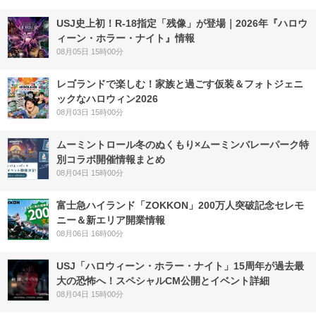
USJ史上初！R-18指定「残像」が登場｜2026年『ハロウ
ィーン・ホラー・ナイト』情報
08月05日 15時00分
レゴランドで楽しむ！家族と過ごす仮装＆フォトジェニ
ックなハロウィン2026
08月03日 15時00分
ムーミントロール冬のぬくもり×ムーミンバレーパーク特
別コラボ開催情報まとめ
08月04日 15時00分
富士急ハイランド「ZOKKON」200万人突破記念セレモ
ニー＆新エリア開業情報
08月06日 16時00分
USJ「ハロウィーン・ホラー・ナイト」15周年が過去最
大の恐怖へ！スペシャルCM公開とイベント詳細
08月04日 15時00分