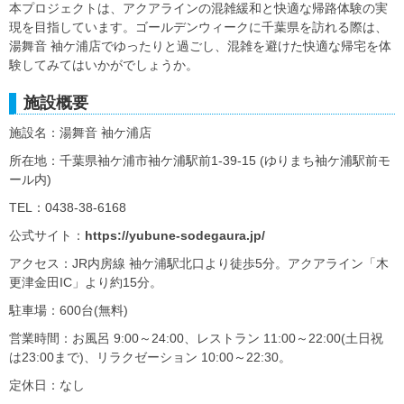
本プロジェクトは、アクアラインの混雑緩和と快適な帰路体験の実
現を目指しています。ゴールデンウィークに千葉県を訪れる際は、
湯舞音 袖ケ浦店でゆったりと過ごし、混雑を避けた快適な帰宅を体
験してみてはいかがでしょうか。
施設概要
施設名：湯舞音 袖ケ浦店
所在地：千葉県袖ケ浦市袖ケ浦駅前1-39-15 (ゆりまち袖ケ浦駅前モ
ール内)
TEL：0438-38-6168
公式サイト：
https://yubune-sodegaura.jp/
アクセス：JR内房線 袖ケ浦駅北口より徒歩5分。アクアライン「木
更津金田IC」より約15分。
駐車場：600台(無料)
営業時間：お風呂 9:00～24:00、レストラン 11:00～22:00(土日祝
は23:00まで)、リラクゼーション 10:00～22:30。
定休日：なし