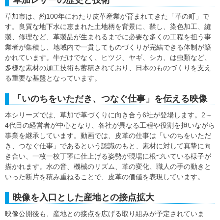
草加市は、約100年にわたり皮革産業が育まれてきた「革の町」で
す。良質な地下水に恵まれた土地柄を背景に、鞣し、染色加工、縫
製、修理など、革製品が生まれるまでに必要な多くの工程を担う事
業者が集積し、地域内で一貫してものづくりが完結できる体制が築
かれています。牛だけでなく、ヒツジ、ヤギ、シカ、は虫類など、
多様な素材の加工技術も蓄積されており、日本のものづくりを支え
る重要な基盤となっています。
「いのちをいただき、つなぐ仕事」を伝える映像
本シリーズでは、草加で革づくりに向き合う6社が登場します。2～
4代目の経営者が中心となり、各社が異なる工程や役割を担いながら
事業を継承しています。動画では、皮革の仕事は「いのちをいただ
き、つなぐ仕事」であるという認識のもと、素材に対して真摯に向
き合い、一枚一枚丁寧に仕上げる姿勢が現場に根づいている様子が
描かれます。水の音、機械のリズム、革の変化、職人の手の動きと
いった断片を積み重ねることで、皮革の価値を表現しています。
映像を入口とした産地との接点拡大
映像公開後も、産地との接点を広げる取り組みが予定されていま