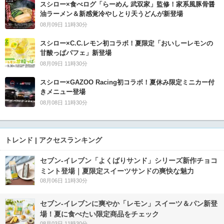
スシロー×食べログ「らーめん 武双家」監修！家系風豚骨醤
油ラーメン＆新感覚冷やしとり天うどんが新登場
08月09日 11時30分
スシロー×C.C.レモン初コラボ！夏限定「おいしーレモンの
甘酸っぱパフェ」新登場
08月09日 11時30分
スシロー×GAZOO Racing初コラボ！夏休み限定ミニカー付
きメニュー登場
08月08日 11時30分
トレンド | アクセスランキング
セブン‐イレブン「よくばりサンド」シリーズ新作チョコ
ミント登場｜夏限定スイーツサンドの爽快な魅力
08月06日 11時30分
セブン‐イレブンに爽やか「レモン」スイーツ＆パン新登
場！夏に食べたい限定商品をチェック
08月03日 11時30分