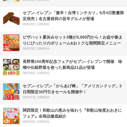
セブン-イレブン「激辛！台湾ミンチカツ」8月4日数量限
定発売｜名古屋発祥の旨辛グルメが登場
08月03日 11時30分
ピザハット夏休みセット3種が3,000円から！お盆や集ま
りにぴったりのボリューム&おトクな期間限定メニュー
08月03日 13時00分
長野県150周年記念フェアがセブン-イレブンで開催 味
噌や伝統野菜を使った新商品21品が登場
08月04日 11時30分
セブン‐イレブン「からあげ棒」「アメリカンドッグ」3
日間限定30円引きセールを開催中！
08月07日 11時30分
関西限定！和歌山の恵みを味わう『和歌山毎度おおきに
フェア』全商品徹底紹介
08月03日 11時30分