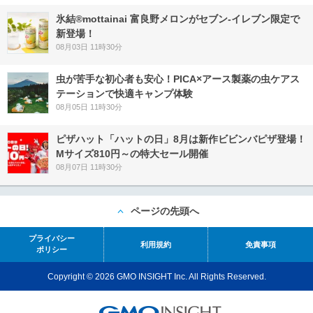
氷結®mottainai 富良野メロンがセブン‐イレブン限定で
新登場！
08月03日 11時30分
虫が苦手な初心者も安心！PICA×アース製薬の虫ケアス
テーションで快適キャンプ体験
08月05日 11時30分
ピザハット「ハットの日」8月は新作ビビンバピザ登場！
Mサイズ810円～の特大セール開催
08月07日 11時30分
ページの先頭へ
プライバシー
利用規約
免責事項
ポリシー
Copyright © 2026 GMO INSIGHT Inc. All Rights Reserved.