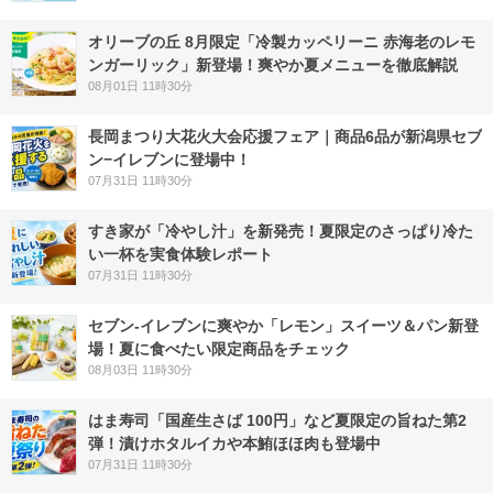
オリーブの丘 8月限定「冷製カッペリーニ 赤海老のレモ
ンガーリック」新登場！爽やか夏メニューを徹底解説
08月01日 11時30分
長岡まつり大花火大会応援フェア｜商品6品が新潟県セブ
ン−イレブンに登場中！
07月31日 11時30分
すき家が「冷やし汁」を新発売！夏限定のさっぱり冷た
い一杯を実食体験レポート
07月31日 11時30分
セブン‐イレブンに爽やか「レモン」スイーツ＆パン新登
場！夏に食べたい限定商品をチェック
08月03日 11時30分
はま寿司「国産生さば 100円」など夏限定の旨ねた第2
弾！漬けホタルイカや本鮪ほほ肉も登場中
07月31日 11時30分