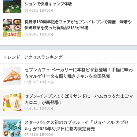
ションで快適キャンプ体験
08月05日 11時30分
長野県150周年記念フェアがセブン-イレブンで開催 味噌や
伝統野菜を使った新商品21品が登場
08月04日 11時30分
トレンド | アクセスランキング
セブンカフェ ベーカリーに本格ピザ新登場！手軽に味わ
うマルゲリータ＆照り焼きチキンを全国発売
07月31日 11時30分
セブン‐イレブンよくばりサンドに「ハムカツ＆たまごマ
カロニ」が新登場！
07月31日 11時30分
スターバックス初のカプセルトイ「ジョイフル カプセ
ル」が2026年8月2日に都内限定発売
07月31日 13時00分