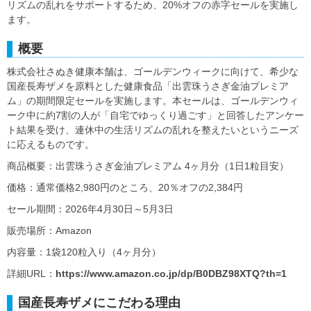
リズムの乱れをサポートするため、20%オフの赤字セールを実施し
ます。
概要
株式会社さぬき健康本舗は、ゴールデンウィークに向けて、希少な
国産長寿ザメを原料とした健康食品「出雲珠うさぎ金油プレミア
ム」の期間限定セールを実施します。本セールは、ゴールデンウィ
ーク中に約7割の人が「自宅でゆっくり過ごす」と回答したアンケー
ト結果を受け、連休中の生活リズムの乱れを整えたいというニーズ
に応えるものです。
商品概要：出雲珠うさぎ金油プレミアム 4ヶ月分（1日1粒目安）
価格：通常価格2,980円のところ、20％オフの2,384円
セール期間：2026年4月30日～5月3日
販売場所：Amazon
内容量：1袋120粒入り（4ヶ月分）
詳細URL：
https://www.amazon.co.jp/dp/B0DBZ98XTQ?th=1
国産長寿ザメにこだわる理由