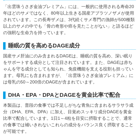
「出雲珠うさぎ金油プレミアム」には、一般的に使用される寿命20
年ほどのサメではなく、80年以上生きる国産アブラツノザメが使用
されています。この長寿ザメは、3代続くサメ専門の漁師が500種類
以上のサメの中でも「骨の奇形や癌を見たことがない」と語るほど
の強靭な生命力を持っています。
睡眠の質を高めるDAGE成分
国産サメ肝油にのみ含まれるDAGEは、睡眠の質を高め、深い眠り
をサポートする成分として注目されています。また、DAGEは赤ち
ゃんを守る成分としても知られ、免疫機能を支える役割も担ってい
ます。母乳にも含まれますが、「出雲珠うさぎ金油プレミアム」に
は母乳の50～200倍のDAGEが含まれています。
DHA・EPA・DPAとDAGEを黄金比率で配合
本製品は、普段の食事では不足しがちな青魚に含まれるサラサラ成
分（DHA、EPA、DPA）に加え、目覚めスッキリ成分DAGEを黄金
比率で配合しています。1日1～4粒を目安に摂取することで、通常
の食事では補いきれないこれらの成分をバランス良く摂取すること
が可能です。