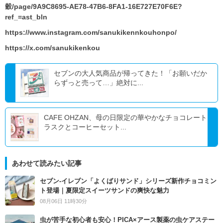
穀/page/9A9C8695-AE78-47B6-8FA1-16E727E70F6E?
ref_=ast_bln
https://www.instagram.com/sanukikennkouhonpo/
https://x.com/sanukikenkou
セブンの大人気商品が帰ってきた！「お願いだか
らずっと売って…」絶対に...
CAFE OHZAN、母の日限定の華やかなチョコレート
ラスクとコーヒーセット...
あわせて読みたい記事
セブン‐イレブン「よくばりサンド」シリーズ新作チョコミン
ト登場｜夏限定スイーツサンドの爽快な魅力
08月06日 11時30分
虫が苦手な初心者も安心！PICA×アース製薬の虫ケアステー