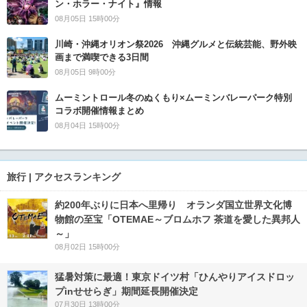
ン・ホラー・ナイト』情報
08月05日 15時00分
川崎・沖縄オリオン祭2026 沖縄グルメと伝統芸能、野外映
画まで満喫できる3日間
08月05日 9時00分
ムーミントロール冬のぬくもり×ムーミンバレーパーク特別
コラボ開催情報まとめ
08月04日 15時00分
旅行 | アクセスランキング
約200年ぶりに日本へ里帰り オランダ国立世界文化博
物館の至宝「OTEMAE～ブロムホフ 茶道を愛した異邦人
～」
08月02日 15時00分
猛暑対策に最適！東京ドイツ村「ひんやりアイスドロッ
プinせせらぎ」期間延長開催決定
07月30日 13時00分