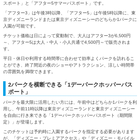
スポート」と「アフター5サマーパスポート」です。
「アフター3」は午後3時以降、「アフター5」は午後5時以降に、東
京ディズニーランドまたは東京ディズニーシーのどちらか1パークに
入園が可能です。
チケット価格は日によって変動制で、大人はアフター3が6,500円
～、アフター5は大人・中人・小人共通で4,500円～で販売されま
す。
平日・休日や利用する時間帯に合わせて効率よくパークを訪れるこ
とができ、終了間近の夜のショーやアトラクション、涼しい時間帯
の雰囲気を満喫できます。
2パークを横断できる「1デーパークホッパーパス
ポート」
パークを最大限に活用したい方には、午前中はどちらか1パークを利
用し、午前11時以降は東京ディズニーランドと東京ディズニーシー
を自由に行き来できる「1デーパークホッパーパスポート（期間限
定）」が登場します。
このチケットは予約時に入園するパークを指定する必要があります
が、「ディズニー・プレミアアクセス」や「ディズニー・モバイル