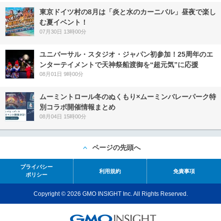
東京ドイツ村の8月は「炎と水のカーニバル」昼夜で楽し
む夏イベント！
07月30日 13時00分
ユニバーサル・スタジオ・ジャパン初参加！25周年のエ
ンターテイメントで天神祭船渡御を“超元気”に応援
08月01日 9時00分
ムーミントロール冬のぬくもり×ムーミンバレーパーク特
別コラボ開催情報まとめ
08月04日 15時00分
ページの先頭へ
プライバシー
利用規約
免責事項
ポリシー
Copyright © 2026 GMO INSIGHT Inc. All Rights Reserved.