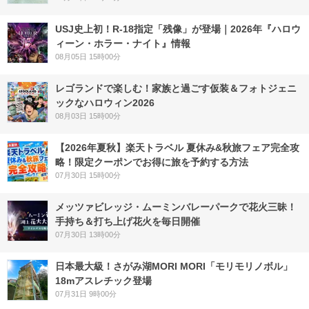
USJ史上初！R-18指定「残像」が登場｜2026年『ハロウ
ィーン・ホラー・ナイト』情報
08月05日 15時00分
レゴランドで楽しむ！家族と過ごす仮装＆フォトジェニ
ックなハロウィン2026
08月03日 15時00分
【2026年夏秋】楽天トラベル 夏休み&秋旅フェア完全攻
略！限定クーポンでお得に旅を予約する方法
07月30日 15時00分
メッツァビレッジ・ムーミンバレーパークで花火三昧！
手持ち＆打ち上げ花火を毎日開催
07月30日 13時00分
日本最大級！さがみ湖MORI MORI「モリモリノボル」
18mアスレチック登場
07月31日 9時00分