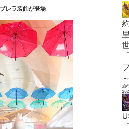
ブレラ装飾が登場
旅
202
U
「