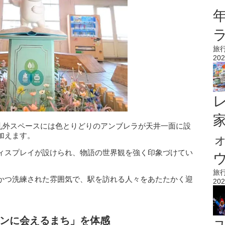
旅
202
の改札外スペースには色とりどりのアンブレラが天井一面に設
加えます。
ィスプレイが設けられ、物語の世界観を強く印象づけてい
ウ
旅
かつ洗練された雰囲気で、駅を訪れる人々をあたたかく迎
202
ンに会えるまち」を体感