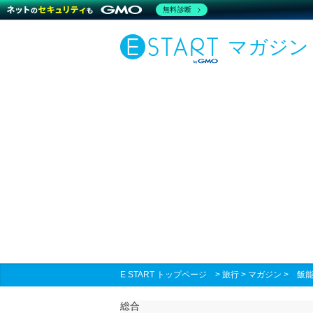
無料診断
マガジン
E START トップページ
>
旅行
>
マガジン
>
飯
総合