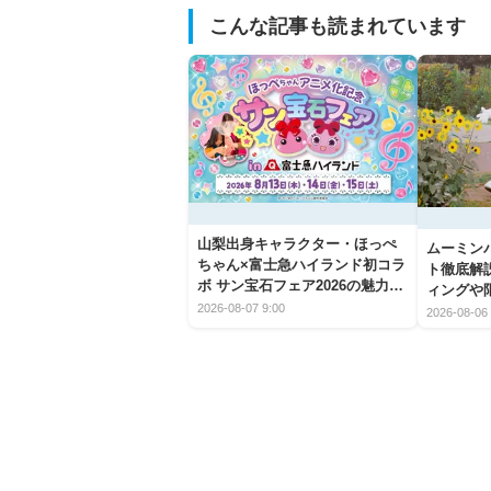
こんな記事も読まれています
山梨出身キャラクター・ほっぺ
ムーミン
ちゃん×富士急ハイランド初コラ
ト徹底解
ボ サン宝石フェア2026の魅力と
ィングや
楽しみ方
2026-08-07 9:00
2026-08-06 