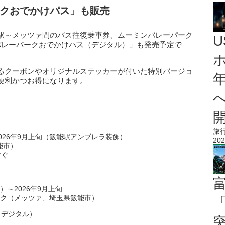
クおでかけパス」も販売
駅～メッツァ間のバス往復乗車券、ムーミンバレーパーク
バレーパークおでかけパス（デジタル）」も発売予定で
るクーポンやオリジナルステッカーが付いた特別バージョ
便利かつお得になります。
旅
2026年9月上旬（飯能駅アンブレラ装飾）
202
能市）
すぐ
）
）～2026年9月上旬
ク（メッツァ、埼玉県飯能市）
「
（デジタル）