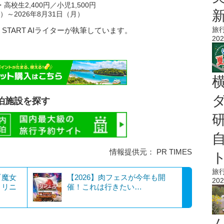
高校生2,400円／小児1,500円
）～2026年8月31日（月）
旅
 START AIライターが執筆しています。
202
泊施設を探す
情報提供元： PR TIMES
旅
『魔女
【2026】肉フェスが今年も開
202
トリニ
催！これは行きたい…