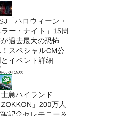
USJ「ハロウィーン・
ホラー・ナイト」15周
年が過去最大の恐怖
へ！スペシャルCM公
開とイベント詳細
行
6-08-04 15:00
富士急ハイランド
ZOKKON」200万人
突破記念セレモニー＆