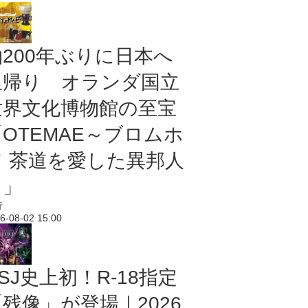
約200年ぶりに日本へ
里帰り オランダ国立
世界文化博物館の至宝
「OTEMAE～ブロムホ
フ 茶道を愛した異邦人
～」
行
6-08-02 15:00
SJ史上初！R-18指定
残像」が登場｜2026