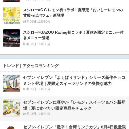
スシロー×C.C.レモン初コラボ！夏限定「おいしーレモンの
甘酸っぱパフェ」新登場
08月09日 11時30分
スシロー×GAZOO Racing初コラボ！夏休み限定ミニカー付
きメニュー登場
08月08日 11時30分
トレンド | アクセスランキング
セブン‐イレブン「よくばりサンド」シリーズ新作チョコ
ミント登場｜夏限定スイーツサンドの爽快な魅力
08月06日 11時30分
セブン‐イレブンに爽やか「レモン」スイーツ＆パン新登
場！夏に食べたい限定商品をチェック
08月03日 11時30分
セブン-イレブン「激辛！台湾ミンチカツ」8月4日数量限