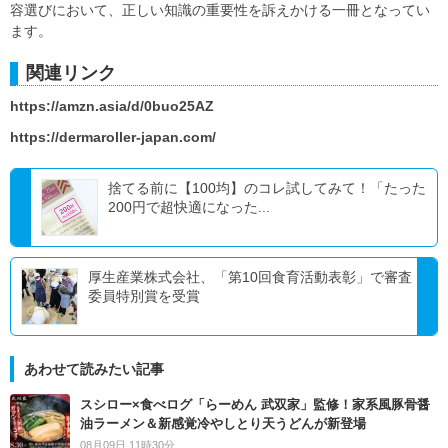
容選びにおいて、正しい知識の重要性を訴えかける一冊となってい
ます。
関連リンク
https://amzn.asia/d/0buo25AZ
https://dermaroller-japan.com/
捨てる前に【100均】のコレ試してみて！「たった
200円で超快適になった...
厚生産業株式会社、「第10回食育活動表彰」で審査
委員特別賞を受賞
あわせて読みたい記事
スシロー×食べログ「らーめん 武双家」監修！家系風豚骨醤
油ラーメン＆新感覚冷やしとり天うどんが新登場
08月09日 11時30分