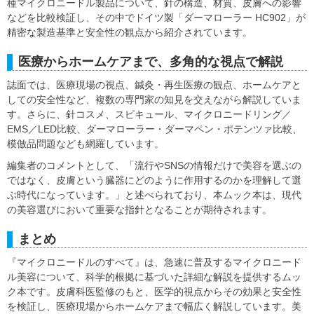
種マイクロニードル製品について、針の構造、材質、皮膚への影響
などを比較検証し、その中でドイツ製「ダーマローラー HC902」が
精密な製造基準と安全性の観点から紹介されています。
医療からホームケアまで、多角的な視点で解説
誌面では、医療現場の視点、鍼灸・再生医療の観点、ホームケアと
しての安全性など、複数の専門家の知見を交えながら解説していま
す。さらに、針コスメ、スピキュール、マイクロニードリング／
EMS／LED比較、ダーマローラー・ダーマペン・ポテンツァ比較、
模倣品問題なども網羅しています。
編集者のコメントとして、「流行やSNSの情報だけで美容を選ぶの
ではなく、皮膚という臓器にどのように作用するのかを理解して選
ぶ時代になっています。」と述べられており、本ムック本は、現代
の美容選びにおいて重要な指針となることが期待されます。
まとめ
『マイクロニードルのすべて』は、急速に普及するマイクロニード
ル美容について、科学的根拠に基づいた詳細な解説を提供するムッ
ク本です。皮膚科医監修のもと、医学的視点からその効果と安全性
を検証し、医療現場からホームケアまで幅広く解説しています。美