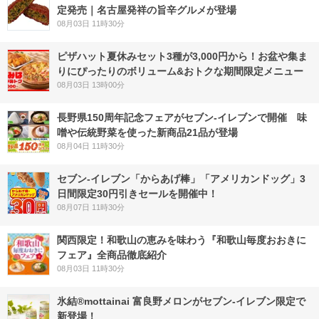
定発売｜名古屋発祥の旨辛グルメが登場
08月03日 11時30分
ピザハット夏休みセット3種が3,000円から！お盆や集ま
りにぴったりのボリューム&おトクな期間限定メニュー
08月03日 13時00分
長野県150周年記念フェアがセブン-イレブンで開催 味
噌や伝統野菜を使った新商品21品が登場
08月04日 11時30分
セブン‐イレブン「からあげ棒」「アメリカンドッグ」3
日間限定30円引きセールを開催中！
08月07日 11時30分
関西限定！和歌山の恵みを味わう『和歌山毎度おおきに
フェア』全商品徹底紹介
08月03日 11時30分
氷結®mottainai 富良野メロンがセブン‐イレブン限定で
新登場！