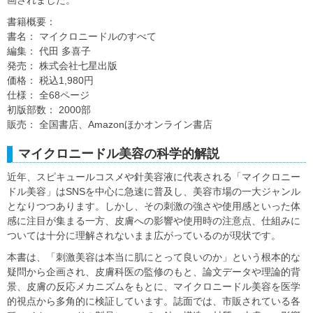
画されました。
書籍概要：
書名： マイクロニードルのすべて
編集： 代田 多喜子
発売： 株式会社七星出版
価格： 税込1,980円
仕様： 全68ページ
初版部数： 2000部
販売： 全国書店、Amazonほかオンライン書店
マイクロニードル美容の科学的解説
近年、スピキュールコスメや針美容液に代表される「マイクロニー
ドル美容」はSNSを中心に急速に普及し、美容市場の一大ジャンル
となりつつあります。しかし、その刺激の強さや使用感といった体
感に注目が集まる一方、皮膚への影響や使用時の注意点、仕組みに
ついては十分に理解されないまま広がっているのが現状です。
本書は、「刺激美容は本当に肌にとって良いのか」という根本的な
疑問から企画され、皮膚科医の監修のもと、論文データや理論的背
景、皮膚の反応メカニズムをもとに、マイクロニードル美容を医学
的視点から多角的に検証しています。誌面では、市販されている各