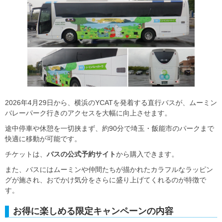
2026年4月29日から、横浜のYCATを発着する直行バスが、ムーミン
バレーパーク行きのアクセスを大幅に向上させます。
途中停車や休憩を一切挟まず、約90分で埼玉・飯能市のパークまで
快適に移動が可能です。
チケットは、
バスの公式予約サイト
から購入できます。
また、バスにはムーミンや仲間たちが描かれたカラフルなラッピン
グが施され、おでかけ気分をさらに盛り上げてくれるのが特徴で
す。
お得に楽しめる限定キャンペーンの内容