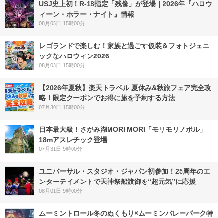
USJ史上初！R-18指定「残像」が登場｜2026年『ハロウ
ィーン・ホラー・ナイト』情報
08月05日 15時00分
レゴランドで楽しむ！家族と過ごす仮装＆フォトジェニ
ックなハロウィン2026
08月03日 15時00分
【2026年夏秋】楽天トラベル 夏休み&秋旅フェア完全攻
略！限定クーポンでお得に旅を予約する方法
07月30日 15時00分
日本最大級！さがみ湖MORI MORI「モリモリノボル」
18mアスレチック登場
07月31日 9時00分
ユニバーサル・スタジオ・ジャパン初参加！25周年のエ
ンターテイメントで天神祭船渡御を“超元気”に応援
08月01日 9時00分
ムーミントロール冬のぬくもり×ムーミンバレーパーク特