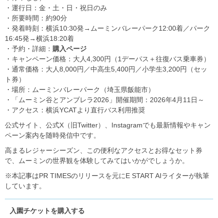
・運行日：金・土・日・祝日のみ
・所要時間：約90分
・発着時刻：横浜10:30発→ムーミンバレーパーク12:00着／パーク
16:45発→横浜18:20着
・予約・詳細：
購入ページ
・キャンペーン価格：大人4,300円（1デーパス＋往復バス乗車券）
・通常価格：大人8,000円／中高生5,400円／小学生3,200円（セッ
ト券）
・場所：ムーミンバレーパーク（埼玉県飯能市）
・「ムーミン谷とアンブレラ2026」開催期間：2026年4月11日～
・アクセス：横浜YCATより直行バス利用推奨
公式サイト、公式X（旧Twitter）、Instagramでも最新情報やキャン
ペーン案内を随時発信中です。
高まるレジャーシーズン、この便利なアクセスとお得なセット券
で、ムーミンの世界観を体験してみてはいかがでしょうか。
※本記事はPR TIMESのリリースを元にE START AIライターが執筆
しています。
入園チケットを購入する