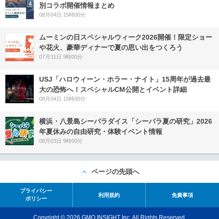
別コラボ開催情報まとめ
08月04日 15時00分
ムーミンの日スペシャルウィーク2026開催！限定ショー
や花火、豪華ディナーで夏の思い出をつくろう
07月31日 9時00分
USJ「ハロウィーン・ホラー・ナイト」15周年が過去最
大の恐怖へ！スペシャルCM公開とイベント詳細
08月04日 15時00分
横浜・八景島シーパラダイス「シーパラ夏の研究」2026
年夏休みの自由研究・体験イベント情報
08月03日 9時00分
ページの先頭へ
プライバシー
利用規約
免責事項
ポリシー
Copyright © 2026 GMO INSIGHT Inc. All Rights Reserved.