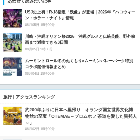
あわせて読みたい記事
USJ史上初！R-18指定「残像」が登場｜2026年『ハロウィー
ン・ホラー・ナイト』情報
08月05日 15時00分
川崎・沖縄オリオン祭2026 沖縄グルメと伝統芸能、野外映
画まで満喫できる3日間
08月05日 9時00分
ムーミントロール冬のぬくもり×ムーミンバレーパーク特別
コラボ開催情報まとめ
08月04日 15時00分
旅行 | アクセスランキング
約200年ぶりに日本へ里帰り オランダ国立世界文化博
物館の至宝「OTEMAE～ブロムホフ 茶道を愛した異邦人
～」
08月02日 15時00分