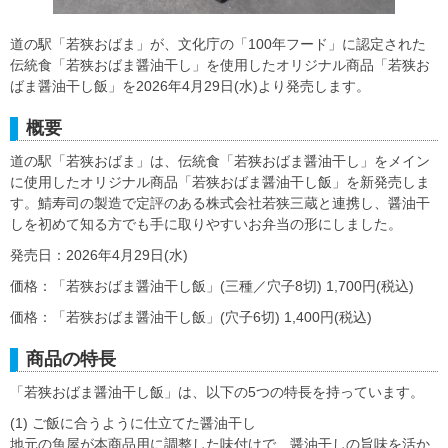
道の駅「若狭おばま」が、文化庁の「100年フード」に認定された
伝統食「若狭おばま醤油干し」を使用したオリジナル商品「若狭お
ばま醤油干し飯」を2026年4月29日(水)より発売します。
概要
道の駅「若狭おばま」は、伝統食「若狭おばま醤油干し」をメイン
に使用したオリジナル商品「若狭おばま醤油干し飯」を新発売しま
す。鯖寿司の製造で定評のある株式会社若狭三蔵と連携し、醤油干
しを初めて知る方でも手に取りやすいお弁当の形にしました。
発売日：2026年4月29日(水)
価格：「若狭おばま醤油干し飯」(三種／穴子8切) 1,700円(税込)
価格：「若狭おばま醤油干し飯」(穴子6切) 1,400円(税込)
商品の特長
「若狭おばま醤油干し飯」は、以下の5つの特長を持っています。
(1) ご飯に合うように仕立てた醤油干し
地元の魚屋が本商品用に調整した味付けで、醤油干しの旨味を活か