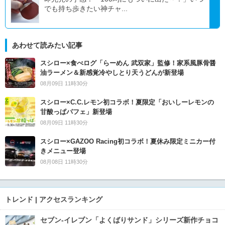
でも持ち歩きたい神チャ...
あわせて読みたい記事
スシロー×食べログ「らーめん 武双家」監修！家系風豚骨醤
油ラーメン＆新感覚冷やしとり天うどんが新登場
08月09日 11時30分
スシロー×C.C.レモン初コラボ！夏限定「おいしーレモンの
甘酸っぱパフェ」新登場
08月09日 11時30分
スシロー×GAZOO Racing初コラボ！夏休み限定ミニカー付
きメニュー登場
08月08日 11時30分
トレンド | アクセスランキング
セブン‐イレブン「よくばりサンド」シリーズ新作チョコ