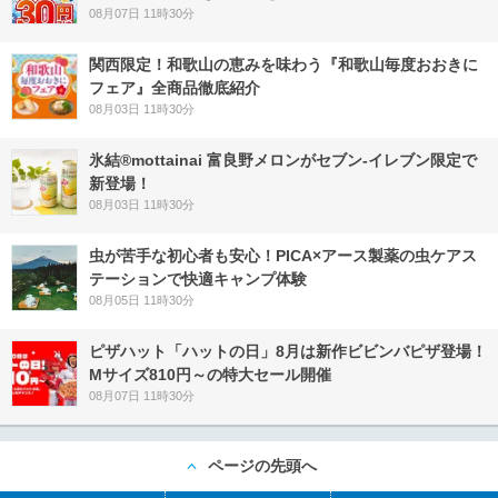
08月07日 11時30分
関西限定！和歌山の恵みを味わう『和歌山毎度おおきに
フェア』全商品徹底紹介
08月03日 11時30分
氷結®mottainai 富良野メロンがセブン‐イレブン限定で
新登場！
08月03日 11時30分
虫が苦手な初心者も安心！PICA×アース製薬の虫ケアス
テーションで快適キャンプ体験
08月05日 11時30分
ピザハット「ハットの日」8月は新作ビビンバピザ登場！
Mサイズ810円～の特大セール開催
08月07日 11時30分
ページの先頭へ