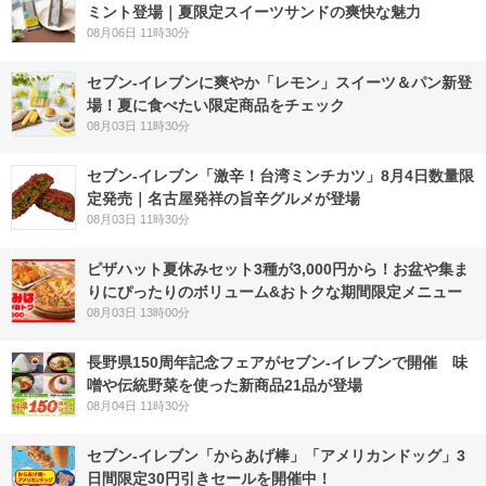
ミント登場｜夏限定スイーツサンドの爽快な魅力
08月06日 11時30分
セブン‐イレブンに爽やか「レモン」スイーツ＆パン新登
場！夏に食べたい限定商品をチェック
08月03日 11時30分
セブン-イレブン「激辛！台湾ミンチカツ」8月4日数量限
定発売｜名古屋発祥の旨辛グルメが登場
08月03日 11時30分
ピザハット夏休みセット3種が3,000円から！お盆や集ま
りにぴったりのボリューム&おトクな期間限定メニュー
08月03日 13時00分
長野県150周年記念フェアがセブン-イレブンで開催 味
噌や伝統野菜を使った新商品21品が登場
08月04日 11時30分
セブン‐イレブン「からあげ棒」「アメリカンドッグ」3
日間限定30円引きセールを開催中！