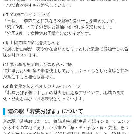
しつつ食べやすさを追求しています。
(2) 全3種のラインナップ
「三種」：季節ごとに異なる3種類の醤油干しを味わえます。
「穴子8切」：穴子の旨味と醤油の香ばしさを楽しめます。
「穴子6切」：女性やお子様向けのサイズです。
(3) 山椒で味の変化を楽しめる
付属の粉山椒が、爽やかな香りとピリッとした刺激で醤油干しの旨
味を引き立てます。
(4) 地元産米を使用した炊き込みご飯
福井県おおい町産の米を使用しており、ふっくらとした食感と甘み
が醤油干しと相性抜群です。
(5) 食文化を伝えるオリジナルパッケージ
「若狭おばま醤油干し」の魅力を伝えるデザインで、地域の食文
化・歴史を結びつける表現となっています。
道の駅「若狭おばま」について
道の駅「若狭おばま」は、舞鶴若狭自動車道 小浜インターチェンジ
からすぐの立地にあり、小浜市の「海・里・まち・食・文化」をつ
なぐゲートウェイ施設として2011年3月に開業しました。2016年に