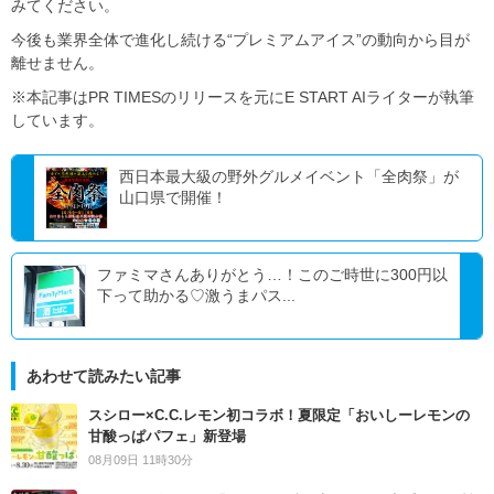
みてください。
今後も業界全体で進化し続ける“プレミアムアイス”の動向から目が
離せません。
※本記事はPR TIMESのリリースを元にE START AIライターが執筆
しています。
西日本最大級の野外グルメイベント「全肉祭」が
山口県で開催！
ファミマさんありがとう…！このご時世に300円以
下って助かる♡激うまパス...
あわせて読みたい記事
スシロー×C.C.レモン初コラボ！夏限定「おいしーレモンの
甘酸っぱパフェ」新登場
08月09日 11時30分