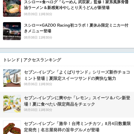
スシロー×食べログ「らーめん 武双家」監修！家系風豚骨醤
油ラーメン＆新感覚冷やしとり天うどんが新登場
08月09日 11時30分
スシロー×GAZOO Racing初コラボ！夏休み限定ミニカー付
きメニュー登場
08月08日 11時30分
トレンド | アクセスランキング
セブン‐イレブン「よくばりサンド」シリーズ新作チョコ
ミント登場｜夏限定スイーツサンドの爽快な魅力
08月06日 11時30分
セブン‐イレブンに爽やか「レモン」スイーツ＆パン新登
場！夏に食べたい限定商品をチェック
08月03日 11時30分
セブン-イレブン「激辛！台湾ミンチカツ」8月4日数量限
定発売｜名古屋発祥の旨辛グルメが登場