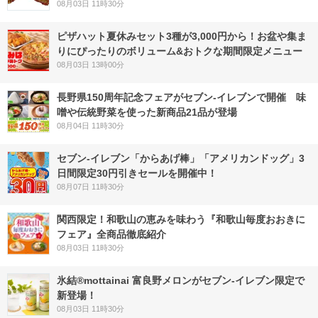
08月03日 11時30分
ピザハット夏休みセット3種が3,000円から！お盆や集ま
りにぴったりのボリューム&おトクな期間限定メニュー
08月03日 13時00分
長野県150周年記念フェアがセブン-イレブンで開催 味
噌や伝統野菜を使った新商品21品が登場
08月04日 11時30分
セブン‐イレブン「からあげ棒」「アメリカンドッグ」3
日間限定30円引きセールを開催中！
08月07日 11時30分
関西限定！和歌山の恵みを味わう『和歌山毎度おおきに
フェア』全商品徹底紹介
08月03日 11時30分
氷結®mottainai 富良野メロンがセブン‐イレブン限定で
新登場！
08月03日 11時30分