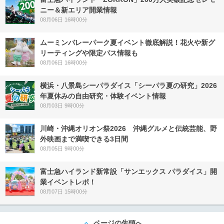
ニー＆新エリア開業情報
08月06日 16時00分
ムーミンバレーパーク夏イベント徹底解説！花火や新グ
リーティングや限定パス情報も
08月06日 16時00分
横浜・八景島シーパラダイス「シーパラ夏の研究」2026
年夏休みの自由研究・体験イベント情報
08月03日 9時00分
川崎・沖縄オリオン祭2026 沖縄グルメと伝統芸能、野
外映画まで満喫できる3日間
08月05日 9時00分
富士急ハイランド新常設「サンエックス パラダイス」開
業イベントレポ！
08月07日 15時00分
ページの先頭へ