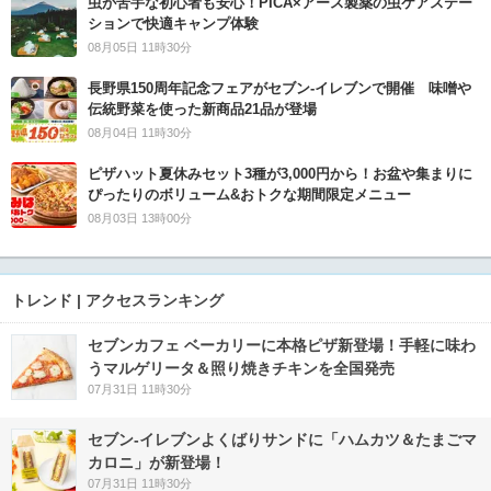
虫が苦手な初心者も安心！PICA×アース製薬の虫ケアステー
ションで快適キャンプ体験
08月05日 11時30分
長野県150周年記念フェアがセブン-イレブンで開催 味噌や
伝統野菜を使った新商品21品が登場
08月04日 11時30分
ピザハット夏休みセット3種が3,000円から！お盆や集まりに
ぴったりのボリューム&おトクな期間限定メニュー
08月03日 13時00分
トレンド | アクセスランキング
セブンカフェ ベーカリーに本格ピザ新登場！手軽に味わ
うマルゲリータ＆照り焼きチキンを全国発売
07月31日 11時30分
セブン‐イレブンよくばりサンドに「ハムカツ＆たまごマ
カロニ」が新登場！
07月31日 11時30分