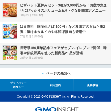
ピザハット夏休みセット3種が3,000円から！お盆や集ま
りにぴったりのボリューム&おトクな期間限定メニュー
08月03日 13時00分
はま寿司「国産生さば 100円」など夏限定の旨ねた第2
弾！漬けホタルイカや本鮪ほほ肉も登場中
07月31日 11時30分
長野県150周年記念フェアがセブン-イレブンで開催 味
噌や伝統野菜を使った新商品21品が登場
08月04日 11時30分
ページの先頭へ
プライバシー
利用規約
免責事項
ポリシー
Copyright © 2026 GMO INSIGHT Inc. All Rights Reserved.