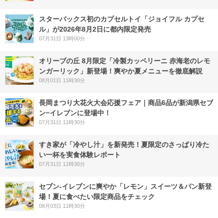
スターバックス初のカプセルトイ「ジョイフル カプセ
ル」が2026年8月2日に都内限定発売
07月31日 13時00分
オリーブの丘 8月限定「冷製カッペリーニ 赤海老のレモ
ンガーリック」新登場！爽やか夏メニューを徹底解説
08月01日 11時30分
長岡まつり大花火大会応援フェア｜商品6品が新潟県セブ
ン−イレブンに登場中！
07月31日 11時30分
すき家が「冷やし汁」を新発売！夏限定のさっぱり冷た
い一杯を実食体験レポート
07月31日 11時30分
セブン‐イレブンに爽やか「レモン」スイーツ＆パン新登
場！夏に食べたい限定商品をチェック
08月03日 11時30分