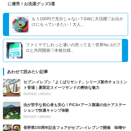
に優秀！お洗濯グッズ3選
もう100均で充分じゃない？GWに大活躍♡お出か
けにもっていきたい！大人...
ファミマでしれっと凄いの売ってる！世界No.1のプ
ロと共同開発♡本格仕様...
あわせて読みたい記事
セブン‐イレブン「よくばりサンド」シリーズ新作チョコミン
ト登場｜夏限定スイーツサンドの爽快な魅力
08月06日 11時30分
虫が苦手な初心者も安心！PICA×アース製薬の虫ケアステー
ションで快適キャンプ体験
08月05日 11時30分
長野県150周年記念フェアがセブン-イレブンで開催 味噌や