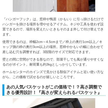
『ハンガーフック』は、窓枠や鴨居（かもい）に引っ掛けるだけで
ハンガーを掛ける場所を増やせるアイテム。ネジや工具を使わず設
置できるので、場所を変えたいときもそのまま外して付け替えでき
ます。
使用できるのは、枠幅2cm～4.5cmまで／枠上の奥行1cm以上／キ
ャップ側の枠の奥行3cm以上の場所。窓枠やかもいの幅に合わせて
差し込む穴を調整すれば、3段階のサイズで対応できます。
壁との間に空間ができる形なので、部屋干しでも風が通りやすくな
るのがポイント。耐荷重も約3kgとしっかりしています。
ホームセンターのカインズで見かける類似アイテムと近い使い方な
がら、この価格で試せるのが嬉しいところです。
あの人気バスケットがこの価格で！？高さ調整で
きる優秀設計！『高さが変えられるバスケット』