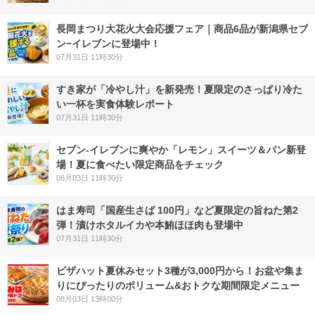
長岡まつり大花火大会応援フェア｜商品6品が新潟県セブ
ン−イレブンに登場中！
07月31日 11時30分
すき家が「冷やし汁」を新発売！夏限定のさっぱり冷た
い一杯を実食体験レポート
07月31日 11時30分
セブン‐イレブンに爽やか「レモン」スイーツ＆パン新登
場！夏に食べたい限定商品をチェック
08月03日 11時30分
はま寿司「国産生さば 100円」など夏限定の旨ねた第2
弾！漬けホタルイカや本鮪ほほ肉も登場中
07月31日 11時30分
ピザハット夏休みセット3種が3,000円から！お盆や集ま
りにぴったりのボリューム&おトクな期間限定メニュー
08月03日 13時00分