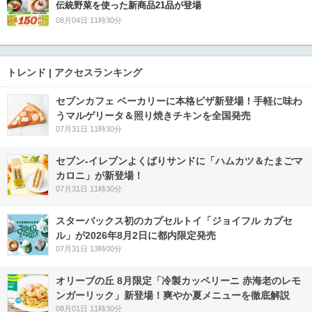
伝統野菜を使った新商品21品が登場
08月04日 11時30分
トレンド | アクセスランキング
セブンカフェ ベーカリーに本格ピザ新登場！手軽に味わ
うマルゲリータ＆照り焼きチキンを全国発売
07月31日 11時30分
セブン‐イレブンよくばりサンドに「ハムカツ＆たまごマ
カロニ」が新登場！
07月31日 11時30分
スターバックス初のカプセルトイ「ジョイフル カプセ
ル」が2026年8月2日に都内限定発売
07月31日 13時00分
オリーブの丘 8月限定「冷製カッペリーニ 赤海老のレモ
ンガーリック」新登場！爽やか夏メニューを徹底解説
08月01日 11時30分