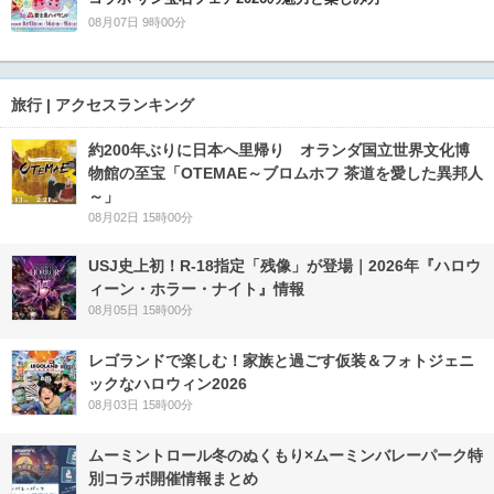
08月07日 9時00分
旅行 | アクセスランキング
約200年ぶりに日本へ里帰り オランダ国立世界文化博
物館の至宝「OTEMAE～ブロムホフ 茶道を愛した異邦人
～」
08月02日 15時00分
USJ史上初！R-18指定「残像」が登場｜2026年『ハロウ
ィーン・ホラー・ナイト』情報
08月05日 15時00分
レゴランドで楽しむ！家族と過ごす仮装＆フォトジェニ
ックなハロウィン2026
08月03日 15時00分
ムーミントロール冬のぬくもり×ムーミンバレーパーク特
別コラボ開催情報まとめ