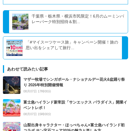
千葉県・栃木県・横浜市民限定！6月のムーミンバ
レーパーク特別招待＆割...
「#マイスーツケース旅」キャンペーン開催！旅の
思い出をシェアして旅行...
あわせて読みたい記事
マザー牧場でシンガポール・ナショナルデー花火&盆踊り祭
り 2026年特別開催情報
08月07日 17時00分
富士急ハイランド新常設「サンエックス パラダイス」開業イ
ベントレポ！
08月07日 15時00分
山梨出身キャラクター・ほっぺちゃん×富士急ハイランド初
コラボ サン宝石フェア2026の魅力と楽しみ方