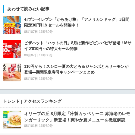
あわせて読みたい記事
セブン‐イレブン「からあげ棒」「アメリカンドッグ」3日間
限定30円引きセールを開催中！
08月07日 11時30分
ピザハット「ハットの日」8月は新作ビビンバピザ登場！Mサ
イズ810円～の特大セール開催
08月07日 11時30分
110円から！スシロー夏の大とろ＆ジャンボとろサーモンが
登場―期間限定寿司キャンペーンまとめ
08月07日 11時30分
トレンド | アクセスランキング
オリーブの丘 8月限定「冷製カッペリーニ 赤海老のレモ
ンガーリック」新登場！爽やか夏メニューを徹底解説
08月01日 11時30分