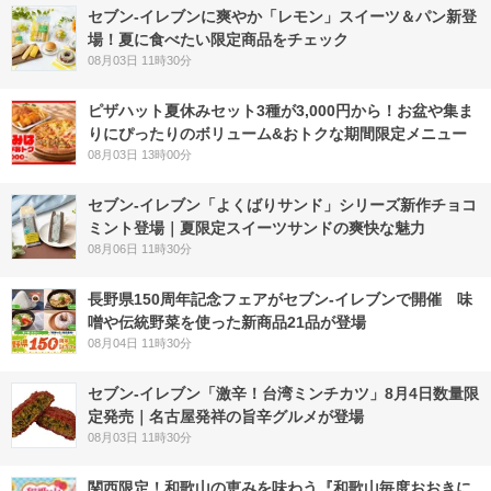
セブン‐イレブンに爽やか「レモン」スイーツ＆パン新登
場！夏に食べたい限定商品をチェック
08月03日 11時30分
ピザハット夏休みセット3種が3,000円から！お盆や集ま
りにぴったりのボリューム&おトクな期間限定メニュー
08月03日 13時00分
セブン‐イレブン「よくばりサンド」シリーズ新作チョコ
ミント登場｜夏限定スイーツサンドの爽快な魅力
08月06日 11時30分
長野県150周年記念フェアがセブン-イレブンで開催 味
噌や伝統野菜を使った新商品21品が登場
08月04日 11時30分
セブン-イレブン「激辛！台湾ミンチカツ」8月4日数量限
定発売｜名古屋発祥の旨辛グルメが登場
08月03日 11時30分
関西限定！和歌山の恵みを味わう『和歌山毎度おおきに