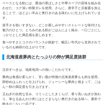
ベースとなる餡には、醤油の香ばしさと中華スープの旨味を組み合
わせた、コク深い特製ダレを使用。さらに、唐辛子と豆板醤を加え
ることで、ほどよい辛みと奥行きのある味わいに仕上げられていま
す。
派手さを狙いすぎない、どこか親しみやすいストレートな味付けも
魅力のひとつ。とろみのある餡がごはんによく絡み、一口ごとにし
っかりとした満足感を楽しめます。
食べやすさとコクのバランスが絶妙で、幅広い年代から支持されて
いるのも納得の仕上がりです。
北海道産豚肉とたっぷりの卵が満足度抜群
注目すべきは、地産地消への強いこだわりです。
豚肉は食感が柔らかく、甘い脂が特徴の北海道産豚もも肉を使用。
卵炒めはふわっと仕上げられ、ジューシーな豚肉と相まって、ごは
ん一杯の満足度を引き上げます。
玉ねぎの自然な甘み、コリッとしたきくらげ、香り高いねぎが加わ
り、単なるあんかけ丼にはとどまらない奥行きのある味へ。素朴で
飽きのこない一品です。