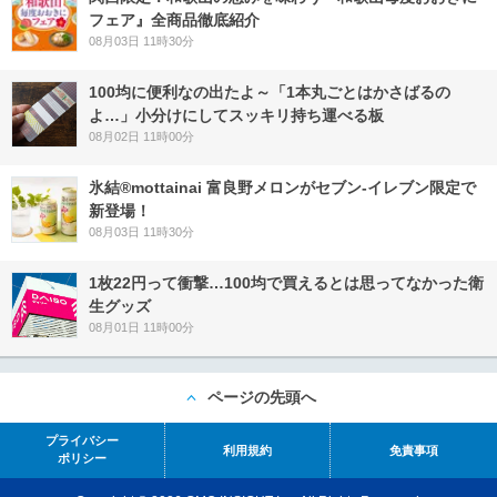
フェア』全商品徹底紹介
08月03日 11時30分
100均に便利なの出たよ～「1本丸ごとはかさばるの
よ…」小分けにしてスッキリ持ち運べる板
08月02日 11時00分
氷結®mottainai 富良野メロンがセブン‐イレブン限定で
新登場！
08月03日 11時30分
1枚22円って衝撃…100均で買えるとは思ってなかった衛
生グッズ
08月01日 11時00分
ページの先頭へ
プライバシー
利用規約
免責事項
ポリシー