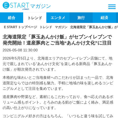
マガジン
総合
エンタメ
旅行
経済
トレンド
E START トップページ
トレンド
マガジン
北海道限定「豚玉あんかけ飯」が
北海道限定「豚玉あんかけ飯」がセブンイレブンで
発売開始！道産豚肉とご当地“あんかけ文化”に注目
2026-05-08 11:30:00
2026年5月5日より、北海道エリアのセブン-イレブン店舗にて、地
元で親しまれている“あんかけ文化”を楽しめる新商品「豚玉あんか
け飯」が順次発売されています。
本格的な味わいとご当地食材へのこだわりが詰まった一品で、北海
道限定ならではの特別感も魅力。手軽に地域の味を楽しめるコンビ
ニグルメとして注目を集めています。
道産豚肉や野菜など、素材にもこだわっており、食べ応えのあるボ
リューム感もポイント。とろみのある餡がご飯によく絡み、満足感
の高い仕上がりになっています。
コンビニグルメ好きの方はもちろん、「いつもと違う味を試してみ