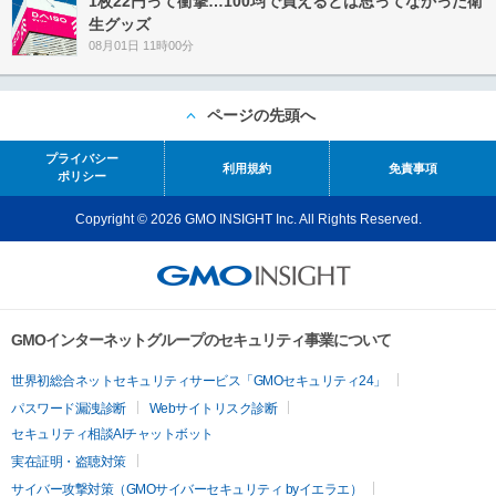
1枚22円って衝撃…100均で買えるとは思ってなかった衛
生グッズ
08月01日 11時00分
ページの先頭へ
プライバシー
利用規約
免責事項
ポリシー
Copyright © 2026 GMO INSIGHT Inc. All Rights Reserved.
GMOインターネットグループのセキュリティ事業について
世界初総合ネットセキュリティサービス「GMOセキュリティ24」
パスワード漏洩診断
Webサイトリスク診断
セキュリティ相談AIチャットボット
実在証明・盗聴対策
サイバー攻撃対策（GMOサイバーセキュリティ byイエラエ）