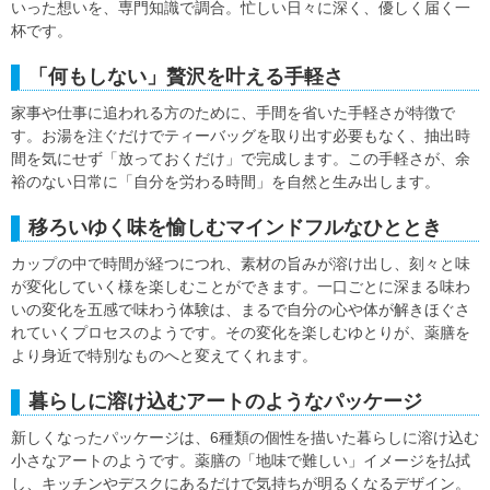
いった想いを、専門知識で調合。忙しい日々に深く、優しく届く一
杯です。
「何もしない」贅沢を叶える手軽さ
家事や仕事に追われる方のために、手間を省いた手軽さが特徴で
す。お湯を注ぐだけでティーバッグを取り出す必要もなく、抽出時
間を気にせず「放っておくだけ」で完成します。この手軽さが、余
裕のない日常に「自分を労わる時間」を自然と生み出します。
移ろいゆく味を愉しむマインドフルなひととき
カップの中で時間が経つにつれ、素材の旨みが溶け出し、刻々と味
が変化していく様を楽しむことができます。一口ごとに深まる味わ
いの変化を五感で味わう体験は、まるで自分の心や体が解きほぐさ
れていくプロセスのようです。その変化を楽しむゆとりが、薬膳を
より身近で特別なものへと変えてくれます。
暮らしに溶け込むアートのようなパッケージ
新しくなったパッケージは、6種類の個性を描いた暮らしに溶け込む
小さなアートのようです。薬膳の「地味で難しい」イメージを払拭
し、キッチンやデスクにあるだけで気持ちが明るくなるデザイン。