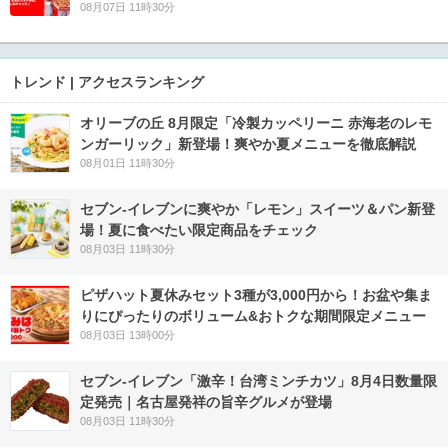
08月07日 11時30分
トレンド | アクセスランキング
オリーブの丘 8月限定「冷製カッペリーニ 赤海老のレモ
ンガーリック」新登場！爽やか夏メニューを徹底解説
08月01日 11時30分
セブン‐イレブンに爽やか「レモン」スイーツ＆パン新登
場！夏に食べたい限定商品をチェック
08月03日 11時30分
ピザハット夏休みセット3種が3,000円から！お盆や集ま
りにぴったりのボリューム&おトクな期間限定メニュー
08月03日 13時00分
セブン-イレブン「激辛！台湾ミンチカツ」8月4日数量限
定発売｜名古屋発祥の旨辛グルメが登場
08月03日 11時30分