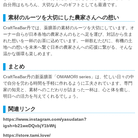
自分用はもちろん、大切な人へのギフトとしても最適です。
素材のルーツを大切にした農家さんへの想い
CraftTeaBar丹では、薬膳茶の素材のルーツを大切にしています。オ
ーナー自らが日本各地の農家さんのもとへ足を運び、対話から生ま
れた想いを一杯のお茶に込めています。一杯飲むたびに、有機の土
地への想いを未来へ繋ぐ日本の農家さんへの応援に繋がる、そんな
温かな循環も楽しめます。
まとめ
CraftTeaBar丹の新薬膳茶「OMAMORI series」は、忙しい日々の中
で自分を労わる時間を手軽に作れるように工夫されています。専門
家の知見と、素材へのこだわりが詰まった一杯は、心と体を癒し、
明日への活力を与えてくれるでしょう。
関連リンク
https://www.instagram.com/yasudatan?
igsh=b21weDQxbjY1bWtj
https://store.tami.love/