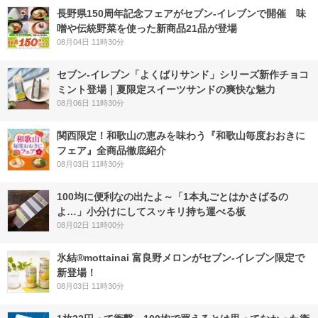
長野県150周年記念フェアがセブン-イレブンで開催 味
噌や伝統野菜を使った新商品21品が登場
08月04日 11時30分
セブン‐イレブン「よくばりサンド」シリーズ新作チョコ
ミント登場｜夏限定スイーツサンドの爽快な魅力
08月06日 11時30分
関西限定！和歌山の恵みを味わう『和歌山毎度おおきに
フェア』全商品徹底紹介
08月03日 11時30分
100均に便利なの出たよ～「1本丸ごとはかさばるの
よ…」小分けにしてスッキリ持ち運べる板
08月02日 11時00分
氷結®mottainai 富良野メロンがセブン‐イレブン限定で
新登場！
08月03日 11時30分