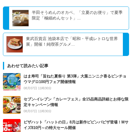
半田そうめんのオカベ、「立夏のお便り」で夏季
限定「極細めんセット」...
東武百貨店 池袋本店で「昭和・平成レトロな世界
展」開催！純喫茶グルメ...
あわせて読みたい記事
はま寿司「旨ねた夏祭り 第3弾」大葉ニンニク香るビンチョ
ウマグロ100円フェア開催情報
08月07日 11時30分
セブン‐イレブン「カレーフェス」全15品商品詳細とお得な限
定キャンペーン情報
08月07日 11時30分
ピザハット「ハットの日」8月は新作ビビンバピザ登場！Mサ
イズ810円～の特大セール開催