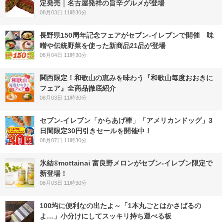
定発売｜名古屋発祥の旨辛グルメが登場
08月03日 11時30分
長野県150周年記念フェアがセブン-イレブンで開催 味
噌や伝統野菜を使った新商品21品が登場
08月04日 11時30分
関西限定！和歌山の恵みを味わう『和歌山毎度おおきに
フェア』全商品徹底紹介
08月03日 11時30分
セブン‐イレブン「からあげ棒」「アメリカンドッグ」3
日間限定30円引きセールを開催中！
08月07日 11時30分
氷結®mottainai 富良野メロンがセブン‐イレブン限定で
新登場！
08月03日 11時30分
100均に便利なの出たよ～「1本丸ごとはかさばるの
よ…」小分けにしてスッキリ持ち運べる板