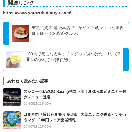
関連リンク
https://www.yorozubutsuryu.com/
東武百貨店 池袋本店で「昭和・平成レトロな世界
展」開催！純喫茶グルメ...
100均で気になるキッチングッズ見つけた！1つで2
通りの便利さ♡押すだけ...
あわせて読みたい記事
スシロー×GAZOO Racing初コラボ！夏休み限定ミニカー付
きメニュー登場
08月08日 11時30分
はま寿司「旨ねた夏祭り 第3弾」大葉ニンニク香るビンチョ
ウマグロ100円フェア開催情報
08月07日 11時30分