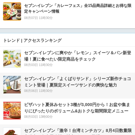
セブン‐イレブン「カレーフェス」全15品商品詳細とお得な限
定キャンペーン情報
08月07日 11時30分
トレンド | アクセスランキング
セブン‐イレブンに爽やか「レモン」スイーツ＆パン新登
場！夏に食べたい限定商品をチェック
08月03日 11時30分
セブン‐イレブン「よくばりサンド」シリーズ新作チョコ
ミント登場｜夏限定スイーツサンドの爽快な魅力
08月06日 11時30分
ピザハット夏休みセット3種が3,000円から！お盆や集ま
りにぴったりのボリューム&おトクな期間限定メニュー
08月03日 13時00分
セブン-イレブン「激辛！台湾ミンチカツ」8月4日数量限