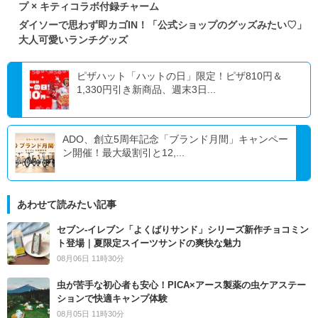
プ × キティコラボ付録チャーム
ダイソーで思わず即カゴIN！「公式ショップのグッズみたい♡」
大人可愛いランチグッズ
ピザハット「ハットの日」限定！ピザ810円＆
1,330円引き新商品、週末3日...
ADO、創立5周年記念「ブランド月間」キャンペー
ン開催！最大級割引と12,...
あわせて読みたい記事
セブン‐イレブン「よくばりサンド」シリーズ新作チョコミン
ト登場｜夏限定スイーツサンドの爽快な魅力
08月06日 11時30分
虫が苦手な初心者も安心！PICA×アース製薬の虫ケアステー
ションで快適キャンプ体験
08月05日 11時30分