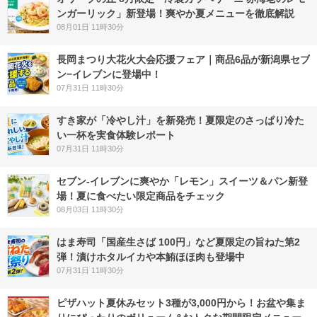
ンガーリック」新登場！爽やか夏メニューを徹底解説
08月01日 11時30分
長岡まつり大花火大会応援フェア｜商品6品が新潟県セブ
ン−イレブンに登場中！
07月31日 11時30分
すき家が「冷やし汁」を新発売！夏限定のさっぱり冷た
い一杯を実食体験レポート
07月31日 11時30分
セブン‐イレブンに爽やか「レモン」スイーツ＆パン新登
場！夏に食べたい限定商品をチェック
08月03日 11時30分
はま寿司「国産生さば 100円」など夏限定の旨ねた第2
弾！漬けホタルイカや本鮪ほほ肉も登場中
07月31日 11時30分
ピザハット夏休みセット3種が3,000円から！お盆や集ま