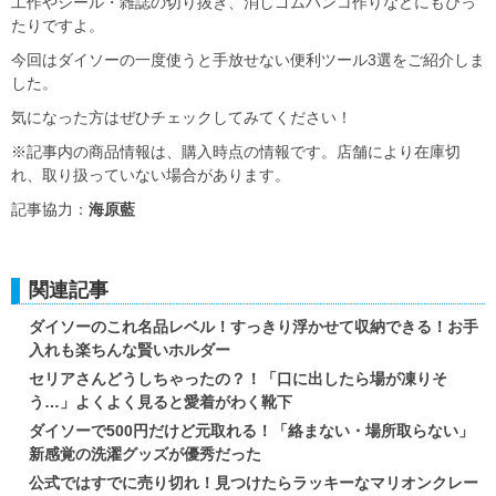
工作やシール・雑誌の切り抜き、消しゴムハンコ作りなどにもぴっ
たりですよ。
今回はダイソーの一度使うと手放せない便利ツール3選をご紹介しま
した。
気になった方はぜひチェックしてみてください！
※記事内の商品情報は、購入時点の情報です。店舗により在庫切
れ、取り扱っていない場合があります。
記事協力：
海原藍
関連記事
ダイソーのこれ名品レベル！すっきり浮かせて収納できる！お手
入れも楽ちんな賢いホルダー
セリアさんどうしちゃったの？！「口に出したら場が凍りそ
う…」よくよく見ると愛着がわく靴下
ダイソーで500円だけど元取れる！「絡まない・場所取らない」
新感覚の洗濯グッズが優秀だった
公式ではすでに売り切れ！見つけたらラッキーなマリオンクレー