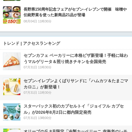
長野県150周年記念フェアがセブン-イレブンで開催 味噌や
伝統野菜を使った新商品21品が登場
08月04日 11時30分
トレンド | アクセスランキング
セブンカフェ ベーカリーに本格ピザ新登場！手軽に味わ
うマルゲリータ＆照り焼きチキンを全国発売
07月31日 11時30分
セブン‐イレブンよくばりサンドに「ハムカツ＆たまごマ
カロニ」が新登場！
07月31日 11時30分
スターバックス初のカプセルトイ「ジョイフル カプセ
ル」が2026年8月2日に都内限定発売
07月31日 13時00分
オリーブの丘 8月限定「冷製カッペリーニ 赤海老のレモ