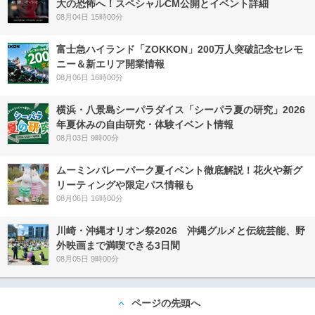
大の恐怖へ！スペシャルCM公開とイベント詳細
08月04日 15時00分
富士急ハイランド「ZOKKON」200万人突破記念セレモ
ニー＆新エリア開業情報
08月06日 16時00分
横浜・八景島シーパラダイス「シーパラ夏の研究」2026
年夏休みの自由研究・体験イベント情報
08月03日 9時00分
ムーミンバレーパーク夏イベント徹底解説！花火や新グ
リーティングや限定パス情報も
08月06日 16時00分
川崎・沖縄オリオン祭2026 沖縄グルメと伝統芸能、野
外映画まで満喫できる3日間
08月05日 9時00分
ページの先頭へ