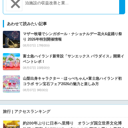
泊施設の収益改善と業...
あわせて読みたい記事
マザー牧場でシンガポール・ナショナルデー花火&盆踊り祭
り 2026年特別開催情報
08月07日 17時00分
富士急ハイランド新常設「サンエックス パラダイス」開業イ
ベントレポ！
08月07日 15時00分
山梨出身キャラクター・ほっぺちゃん×富士急ハイランド初
コラボ サン宝石フェア2026の魅力と楽しみ方
08月07日 9時00分
旅行 | アクセスランキング
約200年ぶりに日本へ里帰り オランダ国立世界文化博