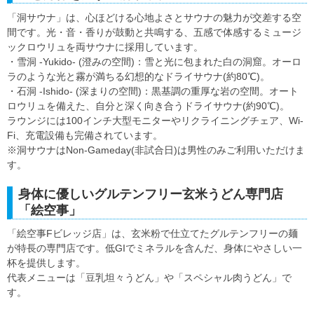
「洞サウナ」は、心ほどける心地よさとサウナの魅力が交差する空
間です。光・音・香りが鼓動と共鳴する、五感で体感するミュージ
ックロウリュを両サウナに採用しています。
・雪洞 -Yukido- (澄みの空間)：雪と光に包まれた白の洞窟。オーロ
ラのような光と霧が満ちる幻想的なドライサウナ(約80℃)。
・石洞 -Ishido- (深まりの空間)：黒基調の重厚な岩の空間。オート
ロウリュを備えた、自分と深く向き合うドライサウナ(約90℃)。
ラウンジには100インチ大型モニターやリクライニングチェア、Wi-
Fi、充電設備も完備されています。
※洞サウナはNon-Gameday(非試合日)は男性のみご利用いただけま
す。
身体に優しいグルテンフリー玄米うどん専門店
「絵空事」
「絵空事Fビレッジ店」は、玄米粉で仕立てたグルテンフリーの麺
が特長の専門店です。低GIでミネラルを含んだ、身体にやさしい一
杯を提供します。
代表メニューは「豆乳坦々うどん」や「スペシャル肉うどん」で
す。