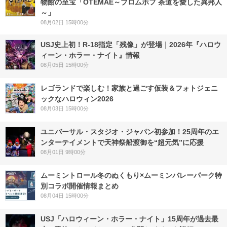
物館の至宝「OTEMAE～ブロムホフ 茶道を愛した異邦人
～」
08月02日 15時00分
USJ史上初！R-18指定「残像」が登場｜2026年『ハロウ
ィーン・ホラー・ナイト』情報
08月05日 15時00分
レゴランドで楽しむ！家族と過ごす仮装＆フォトジェニ
ックなハロウィン2026
08月03日 15時00分
ユニバーサル・スタジオ・ジャパン初参加！25周年のエ
ンターテイメントで天神祭船渡御を“超元気”に応援
08月01日 9時00分
ムーミントロール冬のぬくもり×ムーミンバレーパーク特
別コラボ開催情報まとめ
08月04日 15時00分
USJ「ハロウィーン・ホラー・ナイト」15周年が過去最