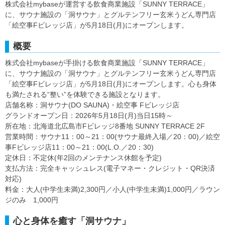
株式会社mybaseが運営する飲食商業施設「SUNNY TERRACE」
に、サウナ施設の「洞サウナ」とグルテンフリー玄米うどん専門店
「絵空事Fビレッジ店」が5月18日(月)にオープンします。
概要
株式会社mybaseが手掛ける飲食商業施設「SUNNY TERRACE」
に、サウナ施設の「洞サウナ」とグルテンフリー玄米うどん専門店
「絵空事Fビレッジ店」が5月18日(月)にオープンします。心も身体
も満たされる“整い”を体験できる施設となります。
店舗名称：洞サウナ(DO SAUNA)・絵空事 Fビレッジ店
グランドオープン日：2026年5月18日(月)当日15時～
所在地：北海道北広島市Fビレッジ8番地 SUNNY TERRACE 2F
営業時間：サウナ11：00～21：00(サウナ最終入場／20：00)／絵空
事Fビレッジ店11：00～21：00(L.O.／20：30)
定休日：不定休(年2回のメンテナンス休館を予定)
支払方法：完全キャッシュレス(電子マネー・クレジット・QR決済
対応)
料金：大人(中学生未満)2,300円／小人(中学生未満)1,000円／ラウン
ジのみ 1,000円
心と身体を癒す「洞サウナ」