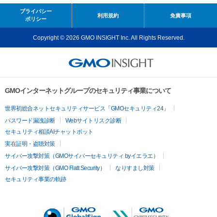
プライバシー
利用規約
免責事項
ポリシー
Copyright © 2026 GMO INSIGHT Inc. All Rights Reserved.
GMOインターネットグループのセキュリティ事業について
世界初総合ネットセキュリティサービス「GMOセキュリティ24」
パスワード漏洩診断
Webサイトリスク診断
セキュリティ相談AIチャットボット
実在証明・盗聴対策
サイバー攻撃対策（GMOサイバーセキュリティ byイエラエ）
サイバー攻撃対策（GMO Flatt Security）
なりすまし対策
セキュリティ事業の軌跡