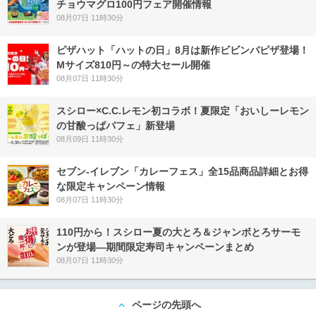
チョウマグロ100円フェア開催情報
08月07日 11時30分
ピザハット「ハットの日」8月は新作ビビンバピザ登場！
Mサイズ810円～の特大セール開催
08月07日 11時30分
スシロー×C.C.レモン初コラボ！夏限定「おいしーレモン
の甘酸っぱパフェ」新登場
08月09日 11時30分
セブン‐イレブン「カレーフェス」全15品商品詳細とお得
な限定キャンペーン情報
08月07日 11時30分
110円から！スシロー夏の大とろ＆ジャンボとろサーモ
ンが登場―期間限定寿司キャンペーンまとめ
08月07日 11時30分
ページの先頭へ