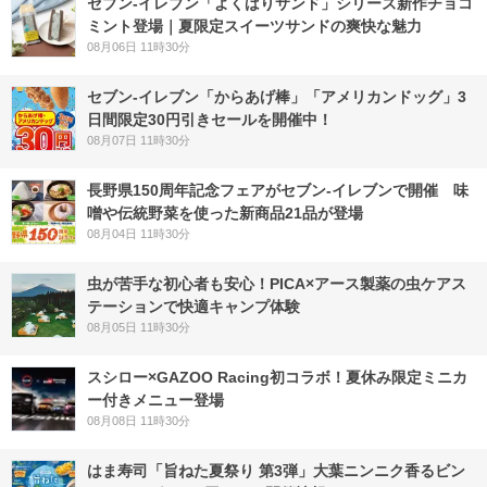
セブン‐イレブン「よくばりサンド」シリーズ新作チョコ
ミント登場｜夏限定スイーツサンドの爽快な魅力
08月06日 11時30分
セブン‐イレブン「からあげ棒」「アメリカンドッグ」3
日間限定30円引きセールを開催中！
08月07日 11時30分
長野県150周年記念フェアがセブン-イレブンで開催 味
噌や伝統野菜を使った新商品21品が登場
08月04日 11時30分
虫が苦手な初心者も安心！PICA×アース製薬の虫ケアス
テーションで快適キャンプ体験
08月05日 11時30分
スシロー×GAZOO Racing初コラボ！夏休み限定ミニカ
ー付きメニュー登場
08月08日 11時30分
はま寿司「旨ねた夏祭り 第3弾」大葉ニンニク香るビン