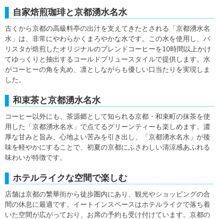
自家焙煎珈琲と京都湧水名水
古くから京都の高級料亭の出汁を支えてきたとされる「京都湧水名
水」は、非常にやわらかくまろやかな水です。この水を使用し、バ
リスタが焙煎したオリジナルのブレンドコーヒーを10時間以上かけ
てゆっくりと抽出するコールドブリュースタイルで提供します。水
がコーヒーの角を丸め、凛としながらも優しい口当たりを実現しま
した。
和束茶と京都湧水名水
コーヒー以外にも、茶源郷として知られる京都・和束町の抹茶を使
用した「京都湧水名水」で点てるグリーンティーも楽しめます。濃
厚な甘みと旨み、心地よい苦みを引き出し、「京都湧水名水」が後
味を軽やかにすることで、初夏の京都にふさわしい清涼感あふれる
味わいが特徴です。
ホテルライクな空間で楽しむ
店舗は京都の繁華街から徒歩圏内にあり、観光やショッピングの合
間の休息に最適です。イートインスペースはホテルライクで落ち着
いた空間が広がっており、お席の予約も受け付けています。京都の