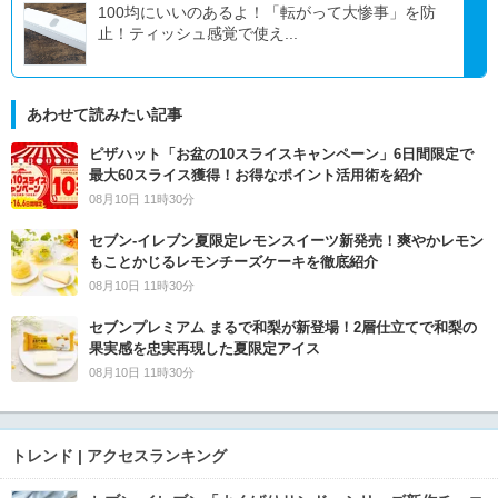
100均にいいのあるよ！「転がって大惨事」を防
止！ティッシュ感覚で使え...
あわせて読みたい記事
ピザハット「お盆の10スライスキャンペーン」6日間限定で
最大60スライス獲得！お得なポイント活用術を紹介
08月10日 11時30分
セブン‐イレブン夏限定レモンスイーツ新発売！爽やかレモン
もことかじるレモンチーズケーキを徹底紹介
08月10日 11時30分
セブンプレミアム まるで和梨が新登場！2層仕立てで和梨の
果実感を忠実再現した夏限定アイス
08月10日 11時30分
トレンド | アクセスランキング