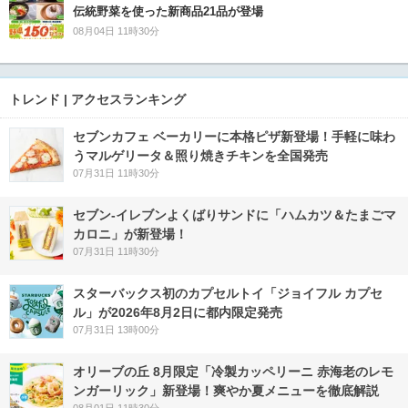
伝統野菜を使った新商品21品が登場
08月04日 11時30分
トレンド | アクセスランキング
セブンカフェ ベーカリーに本格ピザ新登場！手軽に味わ
うマルゲリータ＆照り焼きチキンを全国発売
07月31日 11時30分
セブン‐イレブンよくばりサンドに「ハムカツ＆たまごマ
カロニ」が新登場！
07月31日 11時30分
スターバックス初のカプセルトイ「ジョイフル カプセ
ル」が2026年8月2日に都内限定発売
07月31日 13時00分
オリーブの丘 8月限定「冷製カッペリーニ 赤海老のレモ
ンガーリック」新登場！爽やか夏メニューを徹底解説