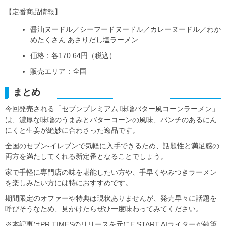
【定番商品情報】
醤油ヌードル／シーフードヌードル／カレーヌードル／わか
めたくさん あさりだし塩ラーメン
価格：各170.64円（税込）
販売エリア：全国
まとめ
今回発売される「セブンプレミアム 味噌バター風コーンラーメン」
は、濃厚な味噌のうまみとバターコーンの風味、パンチのあるにん
にくと生姜が絶妙に合わさった逸品です。
全国のセブン‐イレブンで気軽に入手できるため、話題性と満足感の
両方を満たしてくれる新定番となることでしょう。
家で手軽に専門店の味を堪能したい方や、手早くやみつきラーメン
を楽しみたい方には特におすすめです。
期間限定のオファーや特典は現状ありませんが、発売早々に話題を
呼びそうなため、見かけたらぜひ一度味わってみてください。
※本記事はPR TIMESのリリースを元にE START AIライターが執筆