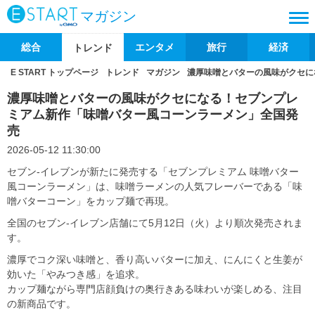
マガジン
総合
エンタメ
旅行
経済
トレンド
E START トップページ
トレンド
マガジン
濃厚味噌とバターの風味がクセに
濃厚味噌とバターの風味がクセになる！セブンプレ
ミアム新作「味噌バター風コーンラーメン」全国発
売
2026-05-12 11:30:00
セブン‐イレブンが新たに発売する「セブンプレミアム 味噌バター
風コーンラーメン」は、味噌ラーメンの人気フレーバーである「味
噌バターコーン」をカップ麺で再現。
全国のセブン‐イレブン店舗にて5月12日（火）より順次発売されま
す。
濃厚でコク深い味噌と、香り高いバターに加え、にんにくと生姜が
効いた「やみつき感」を追求。
カップ麺ながら専門店顔負けの奥行きある味わいが楽しめる、注目
の新商品です。