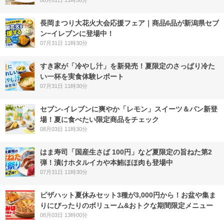
08月01日 11時30分
長岡まつり大花火大会応援フェア｜商品6品が新潟県セブ
ン−イレブンに登場中！
07月31日 11時30分
すき家が「冷やし汁」を新発売！夏限定のさっぱり冷た
い一杯を実食体験レポート
07月31日 11時30分
セブン‐イレブンに爽やか「レモン」スイーツ＆パン新登
場！夏に食べたい限定商品をチェック
08月03日 11時30分
はま寿司「国産生さば 100円」など夏限定の旨ねた第2
弾！漬けホタルイカや本鮪ほほ肉も登場中
07月31日 11時30分
ピザハット夏休みセット3種が3,000円から！お盆や集ま
りにぴったりのボリューム&おトクな期間限定メニュー
08月03日 13時00分