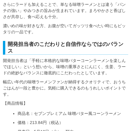
さらにラードも加えることで、単なる味噌ラーメンとは違う「パン
チの強い」やみつきの旨みが生まれています。まろやかさと香ばし
さが共存し、食べ応えも十分。
濃いめの味が好きな方、お腹が空いてガッツリ食べたい時にもピッ
タリの一品です。
開発担当者のこだわりと自信作ならではのバラン
ス
開発担当者は「手軽に本格的な味噌バターコーンラーメンを楽しん
でほしい」という想いから、味噌の重厚さとにんにく、生姜、ラー
ドの絶妙なバランスに徹底的にこだわったとしています。
幅広い年代の味噌ラーメンファンが納得するクオリティで、おうち
ごはんが一段と豊かに。気軽に購入できるのもうれしいポイントで
す。
【商品情報】
商品名：セブンプレミアム 味噌バター風コーンラーメン
価格：213.84円（税込）