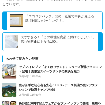
しています。
「エコロジパック」開発：紙製で中身が見える、
環境対応のパッキングリ...
天才すぎる！「この機能全商品に付けてほしい！」
忘れ物防止にもなる100...
あわせて読みたい記事
セブン‐イレブン「よくばりサンド」シリーズ新作チョコミン
ト登場｜夏限定スイーツサンドの爽快な魅力
08月06日 11時30分
虫が苦手な初心者も安心！PICA×アース製薬の虫ケアステー
ションで快適キャンプ体験
08月05日 11時30分
長野県150周年記念フェアがセブン-イレブンで開催 味噌や