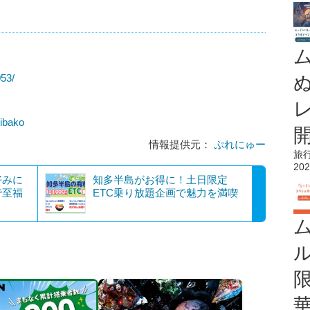
053/
bibako
情報提供元：
ぷれにゅー
旅
202
好みに
知多半島がお得に！土日限定
で至福
ETC乗り放題企画で魅力を満喫