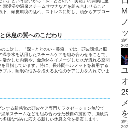
」という思いから「深 - ととのい - 美箱」の開業に至
した頭浸浴や温泉スチームサウナなどを組み合わせること
M
低下、頭皮環境の乱れ、ストレスに対し、頭からアプロー
境と休息の質へのこだわり
旅
202
のに対し、「深 - ととのい - 美箱」では、頭皮環境と脳
の温泉水を活用したスチームケアを組み合わせることで、
を活かした内装や、金魚鉢をイメージした水が流れる空間
体験を目指しています。特に、長時間ヘルメットを着用する
ラブル、睡眠の悩みを抱える女性のケアに力を入れていま
オープンする新感覚の頭皮ケア専門リラクゼーション施設で
を
浴や温泉スチームなどを組み合わせた独自の施術で、脳疲労
の多様な悩みに応える新しい休息文化を提案します。
旅
202