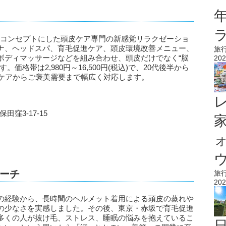
温泉”をコンセプトにした頭皮ケア専門の新感覚リラクゼーショ
ナ、ヘッドスパ、育毛促進ケア、頭皮環境改善メニュー、
旅
ボディマッサージなどを組み合わせ、頭皮だけでなく“脳
202
格帯は2,980円～16,500円(税込)で、20代後半から
労ケアからご褒美需要まで幅広く対応します。
田窪3-17-15
ウ
ローチ
旅
202
の経験から、長時間のヘルメット着用による頭皮の蒸れや
の少なさを実感しました。その後、東京・赤坂で育毛促進
多くの人が抜け毛、ストレス、睡眠の悩みを抱えているこ