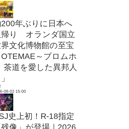
約200年ぶりに日本へ
里帰り オランダ国立
世界文化博物館の至宝
「OTEMAE～ブロムホ
フ 茶道を愛した異邦人
～」
行
6-08-02 15:00
SJ史上初！R-18指定
残像」が登場｜2026