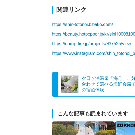
関連リンク
https://shin-totonoi.bibako.com/
https://beauty.hotpepper.jp/kr/slnH000810
https://camp-fire.jp/projects/937525/view
https://www.instagram.com/shin_totonoi_
夕日ヶ浦温泉「海舟」、
合わせて選べる海鮮会席
の宿泊体験...
こんな記事も読まれています