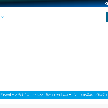
覚の頭皮ケア施設「深 - ととのい - 美箱」が熊本にオープン！“頭の温泉”で脳疲労