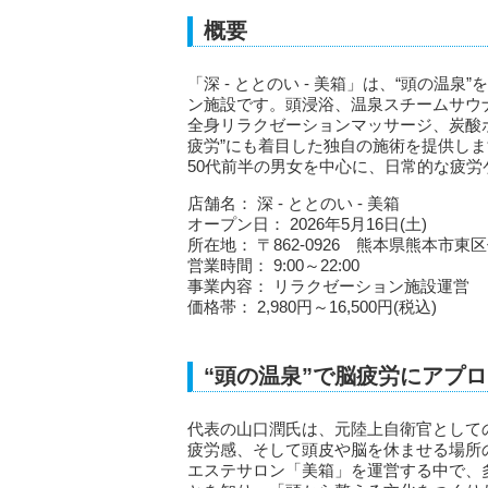
概要
「深 - ととのい - 美箱」は、“頭の
ン施設です。頭浸浴、温泉スチームサウ
全身リラクゼーションマッサージ、炭酸
疲労”にも着目した独自の施術を提供します。価
50代前半の男女を中心に、日常的な疲
店舗名： 深 - ととのい - 美箱
オープン日： 2026年5月16日(土)
所在地： 〒862-0926 熊本県熊本市東区保
営業時間： 9:00～22:00
事業内容： リラクゼーション施設運営
価格帯： 2,980円～16,500円(税込)
“頭の温泉”で脳疲労にアプ
代表の山口潤氏は、元陸上自衛官として
疲労感、そして頭皮や脳を休ませる場所
エステサロン「美箱」を運営する中で、