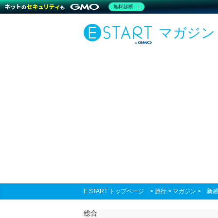
無料診断
マガジン
E START トップページ
>
旅行
>
マガジン
>
新感
総合