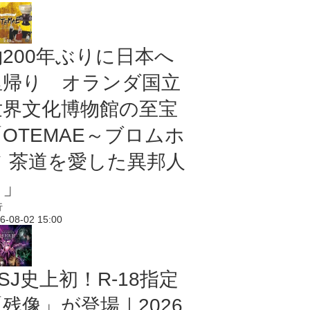
約200年ぶりに日本へ
里帰り オランダ国立
世界文化博物館の至宝
「OTEMAE～ブロムホ
フ 茶道を愛した異邦人
～」
行
6-08-02 15:00
SJ史上初！R-18指定
残像」が登場｜2026