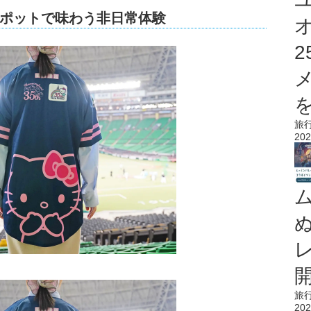
ポットで味わう非日常体験
を
旅
202
旅
202