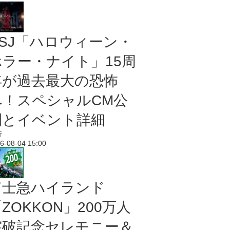
USJ「ハロウィーン・
ホラー・ナイト」15周
年が過去最大の恐怖
へ！スペシャルCM公
開とイベント詳細
行
6-08-04 15:00
富士急ハイランド
ZOKKON」200万人
突破記念セレモニー＆