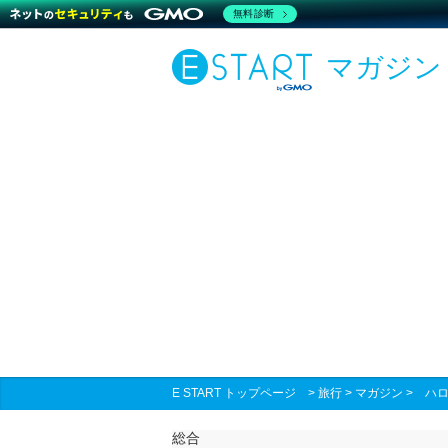
無料診断
マガジン
E START トップページ
>
旅行
>
マガジン
>
ハ
総合