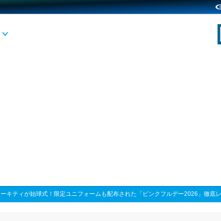
ローキティが始球式！限定ユニフォームも配布された「ピンクフルデー2026」徹底