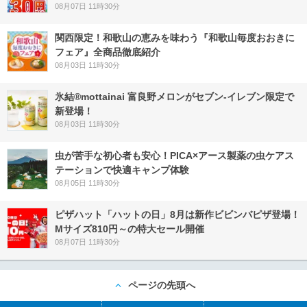
08月07日 11時30分
関西限定！和歌山の恵みを味わう『和歌山毎度おおきに
フェア』全商品徹底紹介
08月03日 11時30分
氷結®mottainai 富良野メロンがセブン‐イレブン限定で
新登場！
08月03日 11時30分
虫が苦手な初心者も安心！PICA×アース製薬の虫ケアス
テーションで快適キャンプ体験
08月05日 11時30分
ピザハット「ハットの日」8月は新作ビビンバピザ登場！
Mサイズ810円～の特大セール開催
08月07日 11時30分
ページの先頭へ