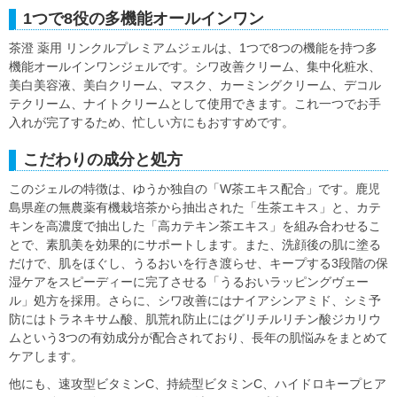
1つで8役の多機能オールインワン
茶澄 薬用 リンクルプレミアムジェルは、1つで8つの機能を持つ多
機能オールインワンジェルです。シワ改善クリーム、集中化粧水、
美白美容液、美白クリーム、マスク、カーミングクリーム、デコル
テクリーム、ナイトクリームとして使用できます。これ一つでお手
入れが完了するため、忙しい方にもおすすめです。
こだわりの成分と処方
このジェルの特徴は、ゆうか独自の「W茶エキス配合」です。鹿児
島県産の無農薬有機栽培茶から抽出された「生茶エキス」と、カテ
キンを高濃度で抽出した「高カテキン茶エキス」を組み合わせるこ
とで、素肌美を効果的にサポートします。また、洗顔後の肌に塗る
だけで、肌をほぐし、うるおいを行き渡らせ、キープする3段階の保
湿ケアをスピーディーに完了させる「うるおいラッピングヴェー
ル」処方を採用。さらに、シワ改善にはナイアシンアミド、シミ予
防にはトラネキサム酸、肌荒れ防止にはグリチルリチン酸ジカリウ
ムという3つの有効成分が配合されており、長年の肌悩みをまとめて
ケアします。
他にも、速攻型ビタミンC、持続型ビタミンC、ハイドロキープヒア