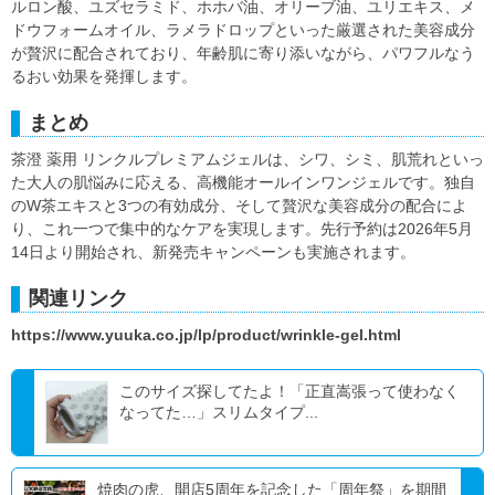
ルロン酸、ユズセラミド、ホホバ油、オリーブ油、ユリエキス、メ
ドウフォームオイル、ラメラドロップといった厳選された美容成分
が贅沢に配合されており、年齢肌に寄り添いながら、パワフルなう
るおい効果を発揮します。
まとめ
茶澄 薬用 リンクルプレミアムジェルは、シワ、シミ、肌荒れといっ
た大人の肌悩みに応える、高機能オールインワンジェルです。独自
のW茶エキスと3つの有効成分、そして贅沢な美容成分の配合によ
り、これ一つで集中的なケアを実現します。先行予約は2026年5月
14日より開始され、新発売キャンペーンも実施されます。
関連リンク
https://www.yuuka.co.jp/lp/product/wrinkle-gel.html
このサイズ探してたよ！「正直嵩張って使わなく
なってた…」スリムタイプ...
焼肉の虎、開店5周年を記念した「周年祭」を期間