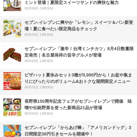
ミント登場｜夏限定スイーツサンドの爽快な魅力
08月06日 11時30分
セブン‐イレブンに爽やか「レモン」スイーツ＆パン新登
場！夏に食べたい限定商品をチェック
08月03日 11時30分
セブン-イレブン「激辛！台湾ミンチカツ」8月4日数量限
定発売｜名古屋発祥の旨辛グルメが登場
08月03日 11時30分
ピザハット夏休みセット3種が3,000円から！お盆や集ま
りにぴったりのボリューム&おトクな期間限定メニュー
08月03日 13時00分
長野県150周年記念フェアがセブン-イレブンで開催 味
噌や伝統野菜を使った新商品21品が登場
08月04日 11時30分
セブン‐イレブン「からあげ棒」「アメリカンドッグ」3
日間限定30円引きセールを開催中！