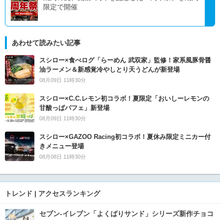
限定で開催
あわせて読みたい記事
スシロー×食べログ「らーめん 武双家」監修！家系風豚骨醤
油ラーメン＆新感覚冷やしとり天うどんが新登場
08月09日 11時30分
スシロー×C.C.レモン初コラボ！夏限定「おいしーレモンの
甘酸っぱパフェ」新登場
08月09日 11時30分
スシロー×GAZOO Racing初コラボ！夏休み限定ミニカー付
きメニュー登場
08月08日 11時30分
トレンド | アクセスランキング
セブン‐イレブン「よくばりサンド」シリーズ新作チョコ