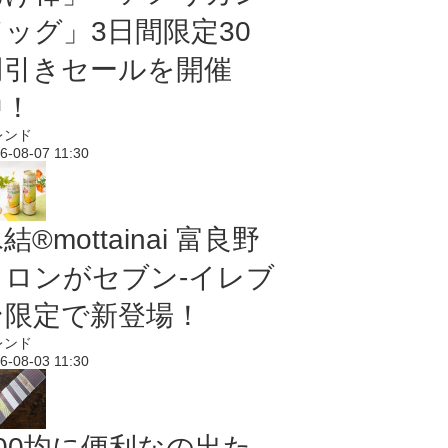
ドッグ」3日間限定30
円引きセールを開催
中！
レンド
6-08-07 11:30
結®mottainai 富良野
メロンがセブン‐イレブ
ン限定で新登場！
レンド
6-08-03 11:30
100均に便利なの出た