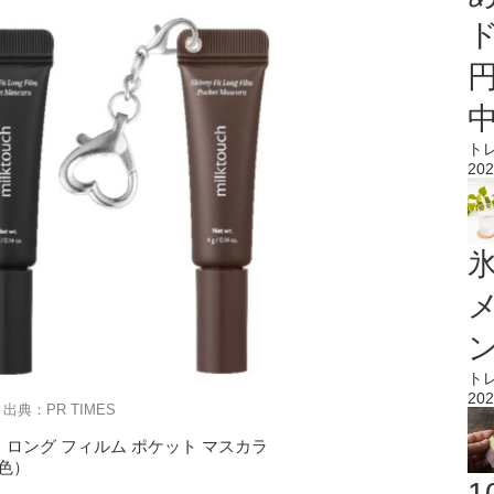
ト
202
氷
ト
202
出典：PR TIMES
 ロング フィルム ポケット マスカラ
2色）