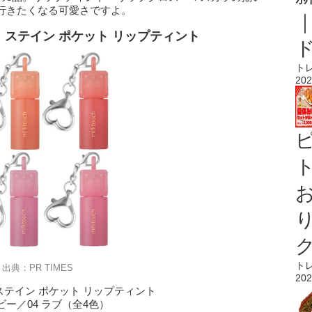
行きたくなる可愛さですよ。
 ステイン ポケット リップティント
ト
202
ト
ト
出典：PR TIMES
202
ステイン ポケット リップティント
イビー／04 ラブ（全4色）