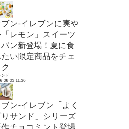
セブン‐イレブンに爽や
か「レモン」スイーツ
＆パン新登場！夏に食
べたい限定商品をチェ
ック
レンド
6-08-03 11:30
セブン‐イレブン「よく
ばりサンド」シリーズ
新作チョコミント登場