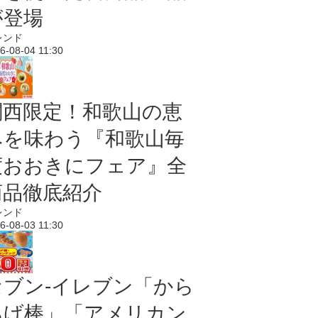
が登場
レンド
6-08-04 11:30
関西限定！和歌山の恵
みを味わう『和歌山毎
度おおきにフェア』全
商品徹底紹介
レンド
6-08-03 11:30
セブン‐イレブン「から
あげ棒」「アメリカン