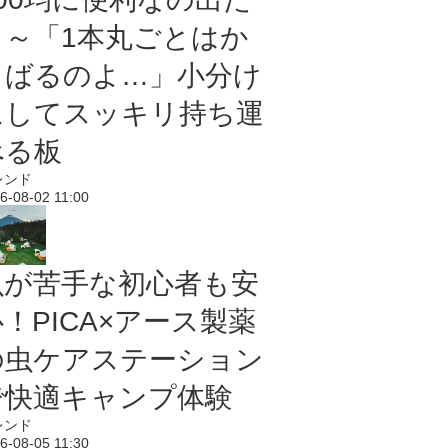
よ～「1本丸ごとはか
さばるのよ…」小分け
にしてスッキリ持ち運
べる板
レンド
6-08-02 11:00
虫が苦手な初心者も安
！PICA×アース製薬
の虫ケアステーション
で快適キャンプ体験
レンド
6-08-05 11:30