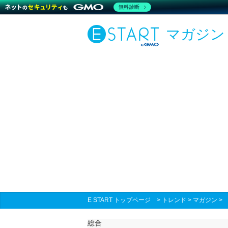
無料診断
マガジン
E START トップページ
>
トレンド
>
マガジン
総合