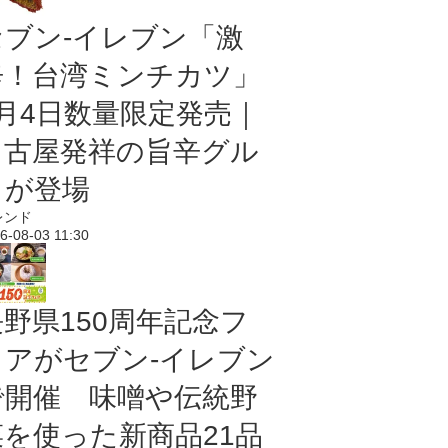
セブン-イレブン「激
辛！台湾ミンチカツ」
8月4日数量限定発売｜
名古屋発祥の旨辛グル
メが登場
レンド
6-08-03 11:30
長野県150周年記念フ
ェアがセブン-イレブン
で開催 味噌や伝統野
菜を使った新商品21品