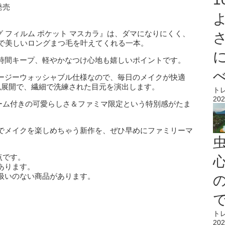
発売
グ フィルム ポケット マスカラ』は、ダマになりにくく、
然で美しいロングまつ毛を叶えてくれる一本。
時間キープ、軽やかなつけ心地も嬉しいポイントです。
ージーウォッシャブル仕様なので、毎日のメイクが快適
色展開で、繊細で洗練された目元を演出します。
ト
202
トチャーム付きの可愛らしさ＆ファミマ限定という特別感がたま
でメイクを楽しめちゃう新作を、ぜひ早めにファミリーマ
点です。
心
あります。
扱いのない商品があります。
ト
202