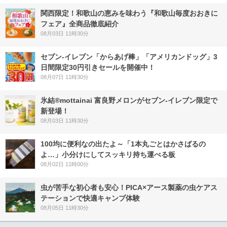
関西限定！和歌山の恵みを味わう『和歌山毎度おおきに
フェア』全商品徹底紹介
08月03日 11時30分
セブン‐イレブン「からあげ棒」「アメリカンドッグ」3
日間限定30円引きセールを開催中！
08月07日 11時30分
氷結®mottainai 富良野メロンがセブン‐イレブン限定で
新登場！
08月03日 11時30分
100均に便利なの出たよ～「1本丸ごとはかさばるの
よ…」小分けにしてスッキリ持ち運べる板
08月02日 11時00分
虫が苦手な初心者も安心！PICA×アース製薬の虫ケアス
テーションで快適キャンプ体験
08月05日 11時30分