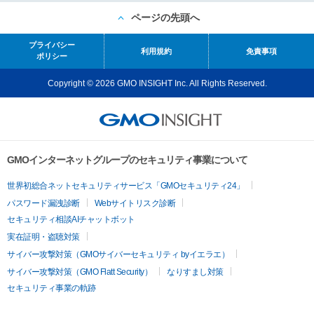
ページの先頭へ
プライバシー
利用規約
免責事項
ポリシー
Copyright © 2026 GMO INSIGHT Inc. All Rights Reserved.
GMOインターネットグループのセキュリティ事業について
世界初総合ネットセキュリティサービス「GMOセキュリティ24」
パスワード漏洩診断
Webサイトリスク診断
セキュリティ相談AIチャットボット
実在証明・盗聴対策
サイバー攻撃対策（GMOサイバーセキュリティ byイエラエ）
サイバー攻撃対策（GMO Flatt Security）
なりすまし対策
セキュリティ事業の軌跡