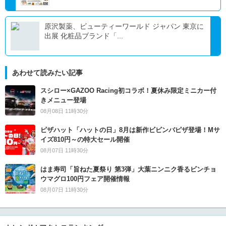
原沢製薬、ビューティーワールド ジャパン 東京に
出展 化粧品ブランド「...
あわせて読みたい記事
スシロー×GAZOO Racing初コラボ！夏休み限定ミニカー付
きメニュー登場
08月08日 11時30分
ピザハット「ハットの日」8月は新作ビビンバピザ登場！Mサ
イズ810円～の特大セール開催
08月07日 11時30分
はま寿司「旨ねた夏祭り 第3弾」大葉ニンニク香るビンチョ
ウマグロ100円フェア開催情報
08月07日 11時30分