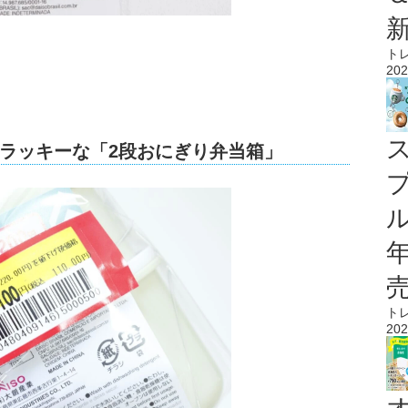
ト
202
ラッキーな「2段おにぎり弁当箱」
ル
ト
202