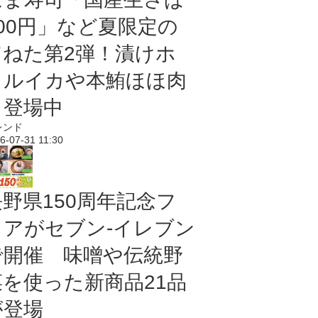
100円」など夏限定の
旨ねた第2弾！漬けホ
タルイカや本鮪ほほ肉
も登場中
レンド
6-07-31 11:30
長野県150周年記念フ
ェアがセブン-イレブン
で開催 味噌や伝統野
菜を使った新商品21品
が登場