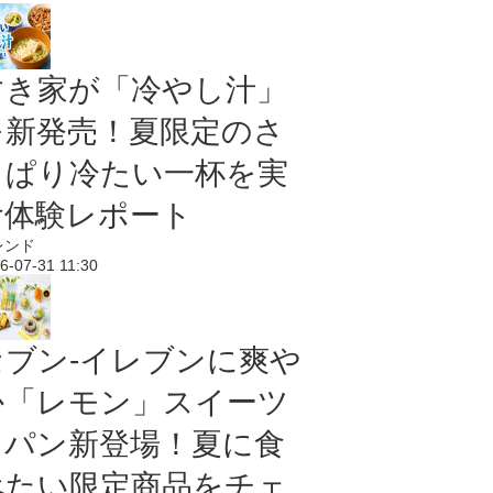
すき家が「冷やし汁」
を新発売！夏限定のさ
っぱり冷たい一杯を実
食体験レポート
レンド
6-07-31 11:30
セブン‐イレブンに爽や
か「レモン」スイーツ
＆パン新登場！夏に食
べたい限定商品をチェ