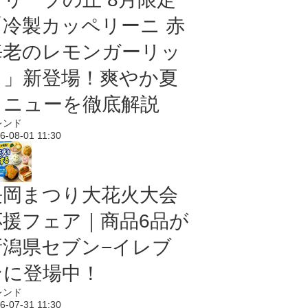
「冷製カッペリーニ 赤
海老のレモンガーリッ
ク」新登場！爽やか夏
メニューを徹底解説
レンド
6-08-01 11:30
長岡まつり大花火大会
応援フェア｜商品6品が
新潟県セブン−イレブ
ンに登場中！
レンド
6-07-31 11:30