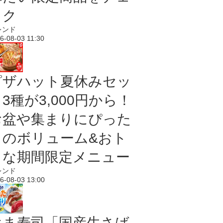
ック
レンド
6-08-03 11:30
ピザハット夏休みセッ
3種が3,000円から！
お盆や集まりにぴった
りのボリューム&おト
クな期間限定メニュー
レンド
6-08-03 13:00
はま寿司「国産生さば