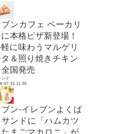
セブンカフェ ベーカリ
ーに本格ピザ新登場！
手軽に味わうマルゲリ
ータ＆照り焼きチキン
を全国発売
レンド
6-07-31 11:30
セブン‐イレブンよくば
りサンドに「ハムカツ
＆たまごマカロニ」が