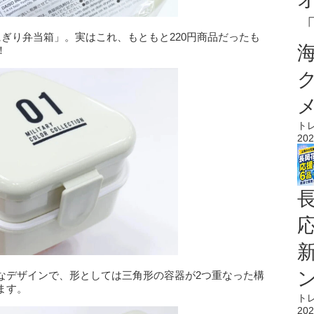
ぎり弁当箱」。実はこれ、もともと220円商品だったも
！
ト
202
なデザインで、形としては三角形の容器が2つ重なった構
ます。
ト
202