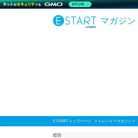
無料診断
マガジン
E START トップページ
>
トレンド
>
マガジン
総合