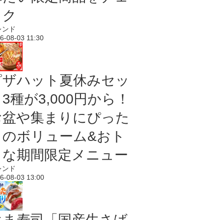
ック
レンド
6-08-03 11:30
ピザハット夏休みセッ
3種が3,000円から！
お盆や集まりにぴった
りのボリューム&おト
クな期間限定メニュー
レンド
6-08-03 13:00
はま寿司「国産生さば