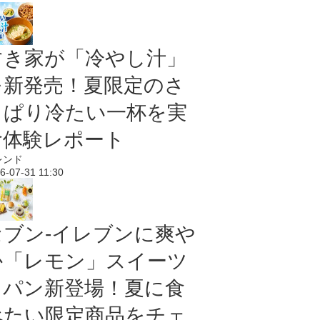
すき家が「冷やし汁」
を新発売！夏限定のさ
っぱり冷たい一杯を実
食体験レポート
レンド
6-07-31 11:30
セブン‐イレブンに爽や
か「レモン」スイーツ
＆パン新登場！夏に食
べたい限定商品をチェ