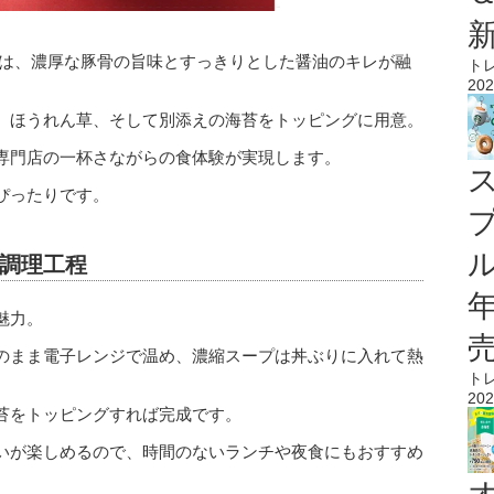
」は、濃厚な豚骨の旨味とすっきりとした醤油のキレが融
ト
202
、ほうれん草、そして別添えの海苔をトッピングに用意。
専門店の一杯さながらの食体験が実現します。
ぴったりです。
ル
調理工程
魅力。
のまま電子レンジで温め、濃縮スープは丼ぶりに入れて熱
ト
202
苔をトッピングすれば完成です。
いが楽しめるので、時間のないランチや夜食にもおすすめ