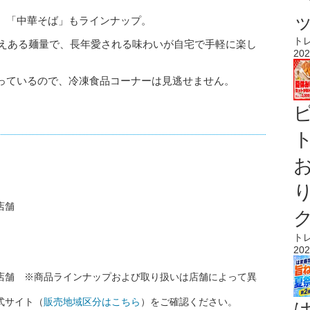
、「中華そば」もラインナップ。
ト
たえある麺量で、長年愛される味わいが自宅で手軽に楽し
202
っているので、冷凍食品コーナーは見逃せません。
ト
店舗
ト
202
店舗 ※商品ラインナップおよび取り扱いは店舗によって異
式サイト（
販売地域区分はこちら
）をご確認ください。