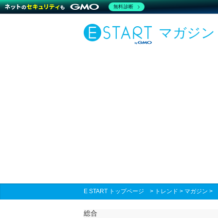
無料診断
マガジン
E START トップページ
>
トレンド
>
マガジン
総合