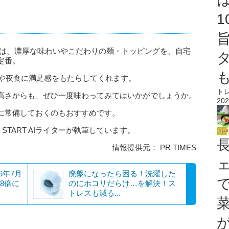
」は、濃厚な味わいやこだわりの麺・トッピングを、自宅
定番。
チや夜食に満足感をもたらしてくれます。
ト
高さからも、ぜひ一度味わってみてはいかがでしょうか。
202
に常備しておくのもおすすめです。
 START AIライターが執筆しています。
情報提供元： PR TIMES
6年7月
廃盤になったら困る！洗濯した
8倍に
のにホコリだらけ…を解決！ス
トレスも減る...