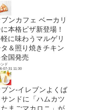
セブンカフェ ベーカリ
ーに本格ピザ新登場！
手軽に味わうマルゲリ
ータ＆照り焼きチキン
を全国発売
レンド
6-07-31 11:30
セブン‐イレブンよくば
りサンドに「ハムカツ
＆たまごマカロニ」が