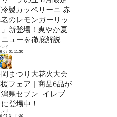
「冷製カッペリーニ 赤
海老のレモンガーリッ
ク」新登場！爽やか夏
メニューを徹底解説
レンド
6-08-01 11:30
長岡まつり大花火大会
応援フェア｜商品6品が
新潟県セブン−イレブ
ンに登場中！
レンド
6-07-31 11:30