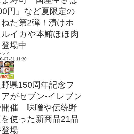
100円」など夏限定の
旨ねた第2弾！漬けホ
タルイカや本鮪ほほ肉
も登場中
レンド
6-07-31 11:30
長野県150周年記念フ
ェアがセブン-イレブン
で開催 味噌や伝統野
菜を使った新商品21品
が登場