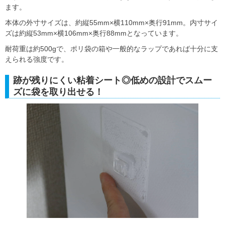
ます。
本体の外寸サイズは、約縦55mm×横110mm×奥行91mm。内寸サイ
ズは約縦53mm×横106mm×奥行88mmとなっています。
耐荷重は約500gで、ポリ袋の箱や一般的なラップであれば十分に支
えられる強度です。
跡が残りにくい粘着シート◎低めの設計でスムー
ズに袋を取り出せる！