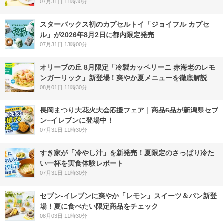
07月31日 11時30分
スターバックス初のカプセルトイ「ジョイフル カプセ
ル」が2026年8月2日に都内限定発売
07月31日 13時00分
オリーブの丘 8月限定「冷製カッペリーニ 赤海老のレモ
ンガーリック」新登場！爽やか夏メニューを徹底解説
08月01日 11時30分
長岡まつり大花火大会応援フェア｜商品6品が新潟県セブ
ン−イレブンに登場中！
07月31日 11時30分
すき家が「冷やし汁」を新発売！夏限定のさっぱり冷た
い一杯を実食体験レポート
07月31日 11時30分
セブン‐イレブンに爽やか「レモン」スイーツ＆パン新登
場！夏に食べたい限定商品をチェック
08月03日 11時30分