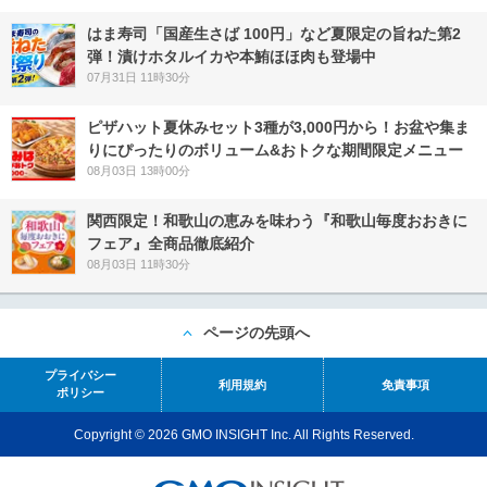
はま寿司「国産生さば 100円」など夏限定の旨ねた第2
弾！漬けホタルイカや本鮪ほほ肉も登場中
07月31日 11時30分
ピザハット夏休みセット3種が3,000円から！お盆や集ま
りにぴったりのボリューム&おトクな期間限定メニュー
08月03日 13時00分
関西限定！和歌山の恵みを味わう『和歌山毎度おおきに
フェア』全商品徹底紹介
08月03日 11時30分
ページの先頭へ
プライバシー
利用規約
免責事項
ポリシー
Copyright © 2026 GMO INSIGHT Inc. All Rights Reserved.