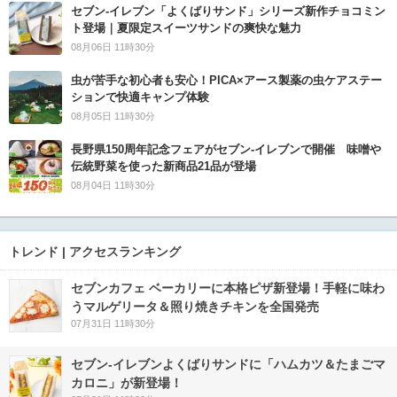
セブン‐イレブン「よくばりサンド」シリーズ新作チョコミン
ト登場｜夏限定スイーツサンドの爽快な魅力
08月06日 11時30分
虫が苦手な初心者も安心！PICA×アース製薬の虫ケアステー
ションで快適キャンプ体験
08月05日 11時30分
長野県150周年記念フェアがセブン-イレブンで開催 味噌や
伝統野菜を使った新商品21品が登場
08月04日 11時30分
トレンド | アクセスランキング
セブンカフェ ベーカリーに本格ピザ新登場！手軽に味わ
うマルゲリータ＆照り焼きチキンを全国発売
07月31日 11時30分
セブン‐イレブンよくばりサンドに「ハムカツ＆たまごマ
カロニ」が新登場！