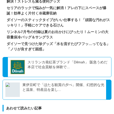
解決！ストレスも減る便利グッズ
セリアのラックで悩みが一気に解消！アレの下にスペースが爆
誕！効率よく片付く冷蔵庫収納
ダイソーのスティックタイプがいい仕事する！「頑固な汚れがス
ッキリ！」手軽にケアできる石けん
リンネル7月号の付録は夏のお出かけにぴったり！ムーミンの大
容量保冷バッグ＆サングラス
ダイソーで見つけた珍グッズ「水を流すたびフフッ…ってなる」
「ノリが良すぎて困惑」
スリランカ発紅茶ブランド「Dilmah」 阪急うめだ
本店で社会貢献を体験で...
東伊豆町で「ほたる観賞の夕べ」開催、幻想的な光
と温泉、特産品を楽し...
あわせて読みたい記事