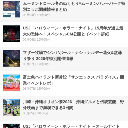
ムーミントロール冬のぬくもり×ムーミンバレーパーク特
別コラボ開催情報まとめ
08月04日 15時00分
USJ「ハロウィーン・ホラー・ナイト」15周年が過去最
大の恐怖へ！スペシャルCM公開とイベント詳細
08月04日 15時00分
マザー牧場でシンガポール・ナショナルデー花火&盆踊
り祭り 2026年特別開催情報
08月07日 17時00分
富士急ハイランド新常設「サンエックス パラダイス」開
業イベントレポ！
08月07日 15時00分
川崎・沖縄オリオン祭2026 沖縄グルメと伝統芸能、野
外映画まで満喫できる3日間
08月05日 9時00分
USJ「ハロウィーン・ホラー・ナイト ～オールナイト