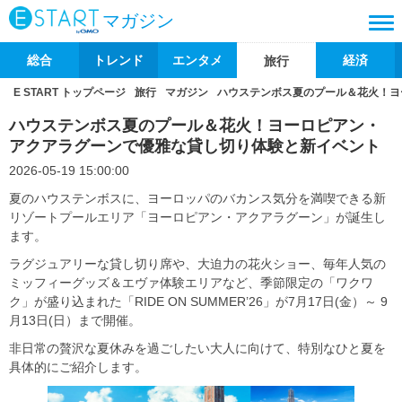
マガジン
総合
トレンド
エンタメ
経済
旅行
E START トップページ
旅行
マガジン
ハウステンボス夏のプール＆花火！ヨ
ハウステンボス夏のプール＆花火！ヨーロピアン・
アクアラグーンで優雅な貸し切り体験と新イベント
2026-05-19 15:00:00
夏のハウステンボスに、ヨーロッパのバカンス気分を満喫できる新
リゾートプールエリア「ヨーロピアン・アクアラグーン」が誕生し
ます。
ラグジュアリーな貸し切り席や、大迫力の花火ショー、毎年人気の
ミッフィーグッズ＆エヴァ体験エリアなど、季節限定の「ワクワ
ク」が盛り込まれた「RIDE ON SUMMER’26」が7月17日(金）～ 9
月13日(日）まで開催。
非日常の贅沢な夏休みを過ごしたい大人に向けて、特別なひと夏を
具体的にご紹介します。