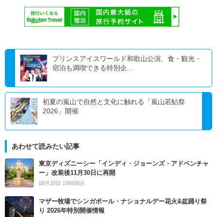
プリンスアイスワールド和歌山公演、食・観光・
宿泊も満喫できる特別企...
初夏の嵐山で自然と文化に触れる「嵐山若鮎祭
2026」開催
あわせて読みたい記事
東京ディズニーシー「インディ・ジョーンズ・アドベンチャ
ー」改装後11月30日に再開
08月10日 15時00分
マザー牧場でシンガポール・ナショナルデー花火&盆踊り祭
り 2026年特別開催情報