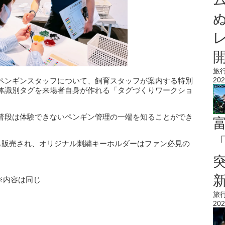
旅
202
ペンギンスタッフについて、飼育スタッフが案内する特別
体識別タグを来場者自身が作れる「タグづくりワークショ
普段は体験できないペンギン管理の一端を知ることができ
「
券も販売され、オリジナル刺繍キーホルダーはファン必見の
0０※内容は同じ
旅
202