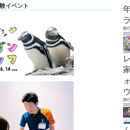
験イベント
旅
202
ウ
旅
202