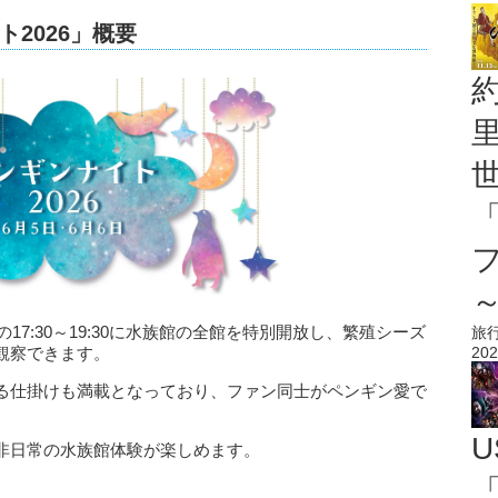
2026」概要
17:30～19:30に水族館の全館を特別開放し、繁殖シーズ
旅
観察できます。
202
る仕掛けも満載となっており、ファン同士がペンギン愛で
U
非日常の水族館体験が楽しめます。
「