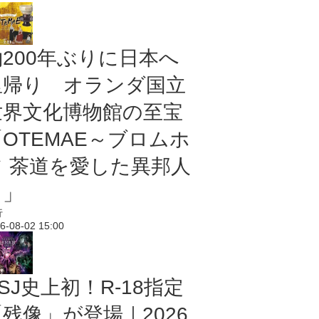
約200年ぶりに日本へ
里帰り オランダ国立
世界文化博物館の至宝
「OTEMAE～ブロムホ
フ 茶道を愛した異邦人
～」
行
6-08-02 15:00
SJ史上初！R-18指定
残像」が登場｜2026