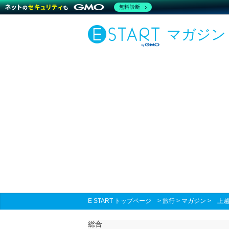
無料診断
マガジン
E START トップページ
>
旅行
>
マガジン
>
上越
総合