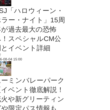
USJ「ハロウィーン・
ホラー・ナイト」15周
年が過去最大の恐怖
へ！スペシャルCM公
開とイベント詳細
行
6-08-04 15:00
ムーミンバレーパーク
夏イベント徹底解説！
花火や新グリーティン
グや限定パス情報も