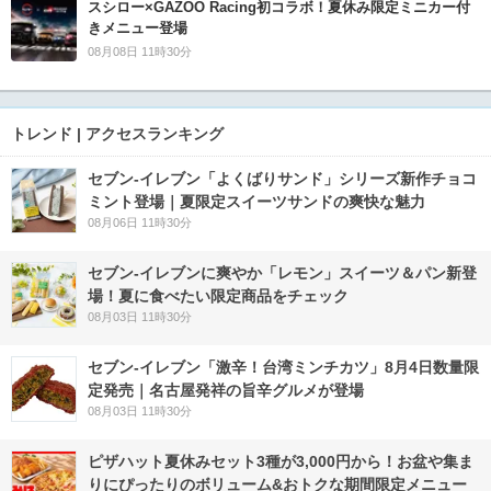
スシロー×GAZOO Racing初コラボ！夏休み限定ミニカー付
きメニュー登場
08月08日 11時30分
トレンド | アクセスランキング
セブン‐イレブン「よくばりサンド」シリーズ新作チョコ
ミント登場｜夏限定スイーツサンドの爽快な魅力
08月06日 11時30分
セブン‐イレブンに爽やか「レモン」スイーツ＆パン新登
場！夏に食べたい限定商品をチェック
08月03日 11時30分
セブン-イレブン「激辛！台湾ミンチカツ」8月4日数量限
定発売｜名古屋発祥の旨辛グルメが登場
08月03日 11時30分
ピザハット夏休みセット3種が3,000円から！お盆や集ま
りにぴったりのボリューム&おトクな期間限定メニュー