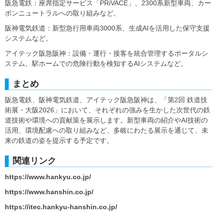
阪急電鉄：座席指定サービス「PRiVACE」、2300系新型車両、カー
ボンニュートラルへの取り組みなど。
阪神電気鉄道：新型急行用車両3000系、生成AIを活用した保守支援
システムなど。
アイテック阪急阪神：設備・運行・接客を統合管理するポータルシ
ステム、駅ホームでの危険行動を検知するAIシステムなど。
まとめ
阪急電鉄、阪神電気鉄道、アイテック阪急阪神は、「第2回 鉄道技
術展・大阪2026」において、それぞれの強みを生かした次世代の鉄
道技術や環境への貢献策を展示します。新型車両の紹介やAI技術の
活用、環境配慮への取り組みなど、多岐にわたる展示を通じて、未
来の鉄道の姿を提示する予定です。
関連リンク
https://www.hankyu.co.jp/
https://www.hanshin.co.jp/
https://itec.hankyu-hanshin.co.jp/