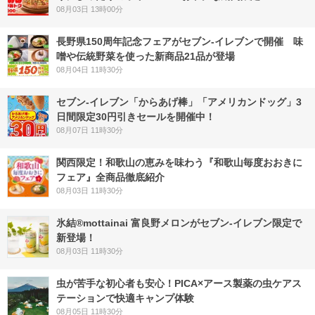
08月03日 13時00分
長野県150周年記念フェアがセブン-イレブンで開催 味
噌や伝統野菜を使った新商品21品が登場
08月04日 11時30分
セブン‐イレブン「からあげ棒」「アメリカンドッグ」3
日間限定30円引きセールを開催中！
08月07日 11時30分
関西限定！和歌山の恵みを味わう『和歌山毎度おおきに
フェア』全商品徹底紹介
08月03日 11時30分
氷結®mottainai 富良野メロンがセブン‐イレブン限定で
新登場！
08月03日 11時30分
虫が苦手な初心者も安心！PICA×アース製薬の虫ケアス
テーションで快適キャンプ体験
08月05日 11時30分