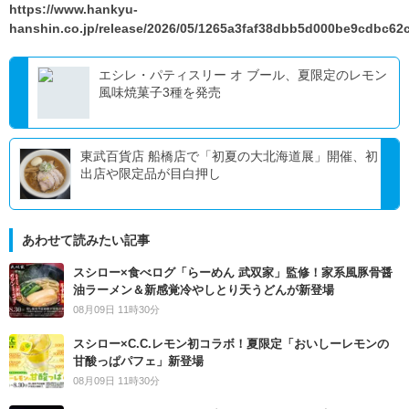
https://www.hankyu-
hanshin.co.jp/release/2026/05/1265a3faf38dbb5d000be9cdbc62
エシレ・パティスリー オ ブール、夏限定のレモン
風味焼菓子3種を発売
東武百貨店 船橋店で「初夏の大北海道展」開催、初
出店や限定品が目白押し
あわせて読みたい記事
スシロー×食べログ「らーめん 武双家」監修！家系風豚骨醤
油ラーメン＆新感覚冷やしとり天うどんが新登場
08月09日 11時30分
スシロー×C.C.レモン初コラボ！夏限定「おいしーレモンの
甘酸っぱパフェ」新登場
08月09日 11時30分