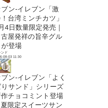
セブン-イレブン「激
辛！台湾ミンチカツ」
8月4日数量限定発売｜
名古屋発祥の旨辛グル
メが登場
レンド
6-08-03 11:30
セブン‐イレブン「よく
ばりサンド」シリーズ
新作チョコミント登場
｜夏限定スイーツサン