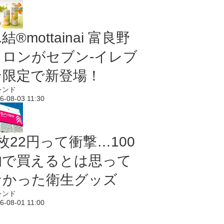
結®mottainai 富良野
メロンがセブン‐イレブ
ン限定で新登場！
レンド
6-08-03 11:30
枚22円って衝撃…100
均で買えるとは思って
なかった衛生グッズ
レンド
6-08-01 11:00