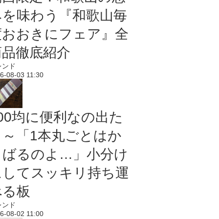
みを味わう『和歌山毎
度おおきにフェア』全
商品徹底紹介
レンド
6-08-03 11:30
100均に便利なの出た
よ～「1本丸ごとはか
さばるのよ…」小分け
にしてスッキリ持ち運
べる板
レンド
6-08-02 11:00