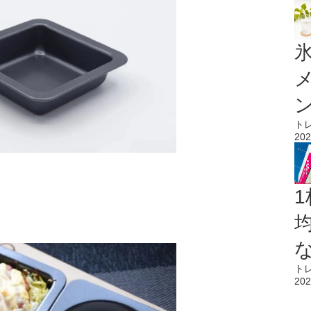
氷
ト
202
1
ト
202