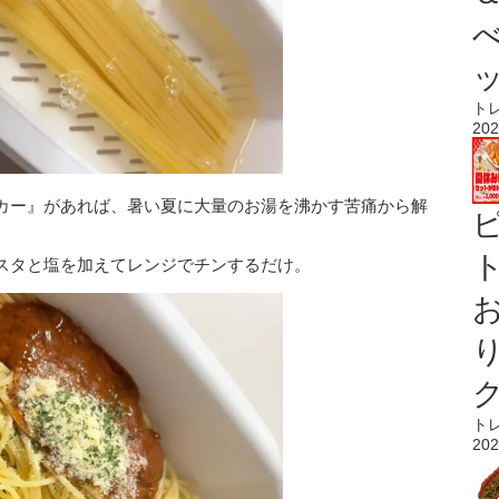
ト
202
カー』があれば、暑い夏に大量のお湯を沸かす苦痛から解
ト
スタと塩を加えてレンジでチンするだけ。
ト
202