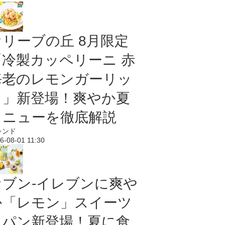
オリーブの丘 8月限定
「冷製カッペリーニ 赤
海老のレモンガーリッ
ク」新登場！爽やか夏
メニューを徹底解説
レンド
6-08-01 11:30
セブン‐イレブンに爽や
か「レモン」スイーツ
＆パン新登場！夏に食