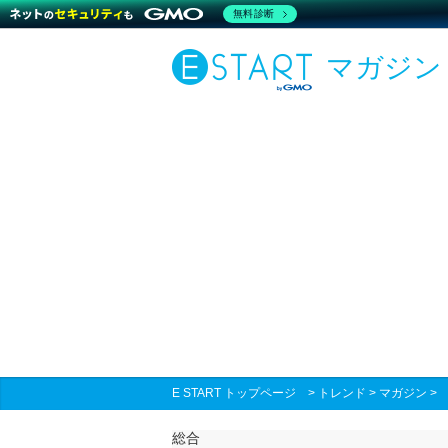
無料診断
マガジン
E START トップページ
>
トレンド
>
マガジン
総合