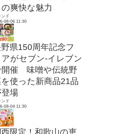
ドの爽快な魅力
レンド
6-08-06 11:30
長野県150周年記念フ
ェアがセブン-イレブン
で開催 味噌や伝統野
菜を使った新商品21品
が登場
レンド
6-08-04 11:30
関西限定！和歌山の恵