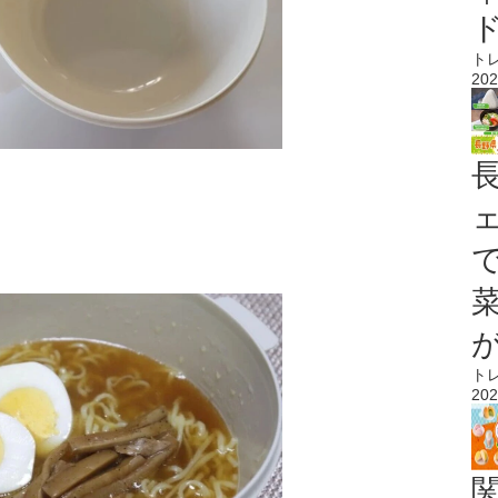
ト
202
ト
202