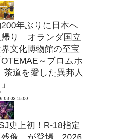
約200年ぶりに日本へ
里帰り オランダ国立
世界文化博物館の至宝
「OTEMAE～ブロムホ
フ 茶道を愛した異邦人
～」
行
6-08-02 15:00
SJ史上初！R-18指定
残像」が登場｜2026