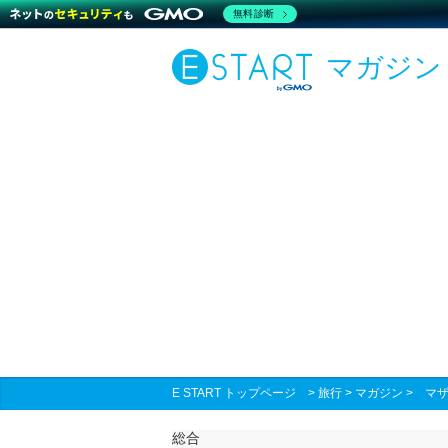
無料診断
マガジン
E START トップページ
>
旅行
>
マガジン
>
マ
総合