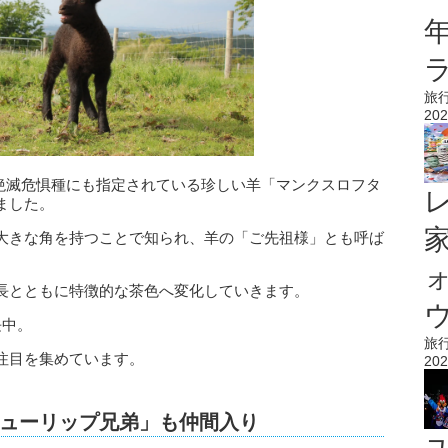
旅
202
産で絶滅危惧種にも指定されている珍しい羊「マンクスロフタ
ました。
大きな角を持つことで知られ、羊の「ご先祖様」とも呼ば
長とともに特徴的な茶色へ変化していきます。
ウ
長中。
旅
注目を集めています。
202
ューリップ兄弟」も仲間入り