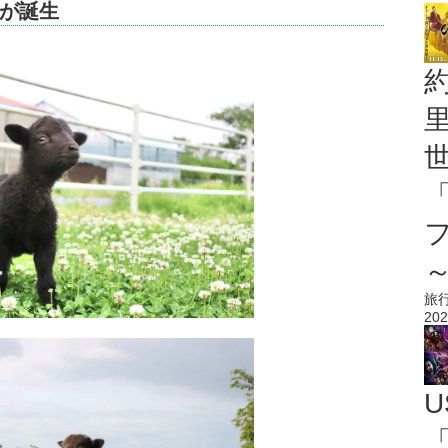
が誕生
旅
202
U
「