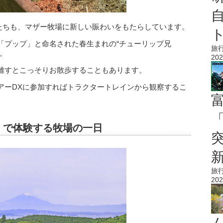
ヤギたちも、マザー牧場に新しい賑わいをもたらしています。
「プップ」と命名された春生まれの“チューリップ兄
旅
。
202
離すとこっそりお散歩することもあります。
アーDXに参加すればトラクタートレインから観察するこ
「
」で体験する牧場の一日
旅
202