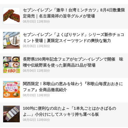
セブン-イレブン「激辛！台湾ミンチカツ」8月4日数量限
定発売｜名古屋発祥の旨辛グルメが登場
08月03日 11時30分
セブン‐イレブン「よくばりサンド」シリーズ新作チョコ
ミント登場｜夏限定スイーツサンドの爽快な魅力
08月06日 11時30分
長野県150周年記念フェアがセブン-イレブンで開催 味
噌や伝統野菜を使った新商品21品が登場
08月04日 11時30分
関西限定！和歌山の恵みを味わう『和歌山毎度おおきに
フェア』全商品徹底紹介
08月03日 11時30分
100均に便利なの出たよ～「1本丸ごとはかさばるの
よ…」小分けにしてスッキリ持ち運べる板
08月02日 11時00分