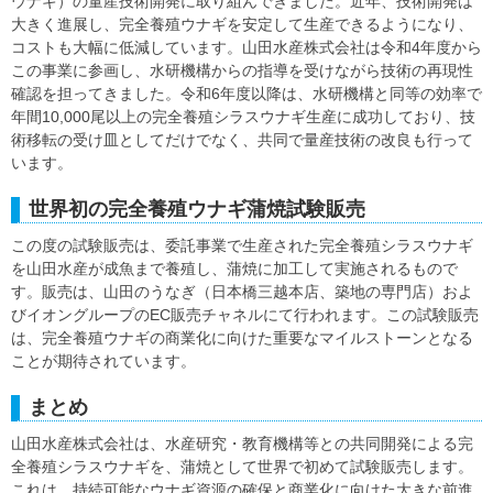
ウナギ）の量産技術開発に取り組んできました。近年、技術開発は
大きく進展し、完全養殖ウナギを安定して生産できるようになり、
コストも大幅に低減しています。山田水産株式会社は令和4年度から
この事業に参画し、水研機構からの指導を受けながら技術の再現性
確認を担ってきました。令和6年度以降は、水研機構と同等の効率で
年間10,000尾以上の完全養殖シラスウナギ生産に成功しており、技
術移転の受け皿としてだけでなく、共同で量産技術の改良も行って
います。
世界初の完全養殖ウナギ蒲焼試験販売
この度の試験販売は、委託事業で生産された完全養殖シラスウナギ
を山田水産が成魚まで養殖し、蒲焼に加工して実施されるもので
す。販売は、山田のうなぎ（日本橋三越本店、築地の専門店）およ
びイオングループのEC販売チャネルにて行われます。この試験販売
は、完全養殖ウナギの商業化に向けた重要なマイルストーンとなる
ことが期待されています。
まとめ
山田水産株式会社は、水産研究・教育機構等との共同開発による完
全養殖シラスウナギを、蒲焼として世界で初めて試験販売します。
これは、持続可能なウナギ資源の確保と商業化に向けた大きな前進