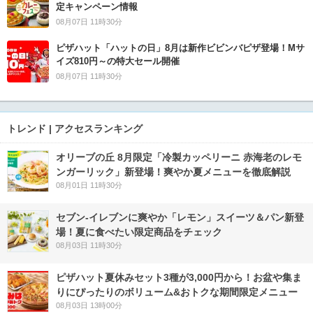
定キャンペーン情報
08月07日 11時30分
ピザハット「ハットの日」8月は新作ビビンバピザ登場！Mサ
イズ810円～の特大セール開催
08月07日 11時30分
トレンド | アクセスランキング
オリーブの丘 8月限定「冷製カッペリーニ 赤海老のレモ
ンガーリック」新登場！爽やか夏メニューを徹底解説
08月01日 11時30分
セブン‐イレブンに爽やか「レモン」スイーツ＆パン新登
場！夏に食べたい限定商品をチェック
08月03日 11時30分
ピザハット夏休みセット3種が3,000円から！お盆や集ま
りにぴったりのボリューム&おトクな期間限定メニュー
08月03日 13時00分