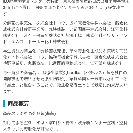
IBJ微生物循環センターの特徴：東京都西多摩郡日の出町平井字場末
355-1に位置し、圏央道日の出インターから約3分という好立地で
す。
分解菌の販売先：株式会社トコウ、協和電機化学株式会社、藤倉化
成株式会社佐野事業所、丸勝塗装、比留間商事株式会社、江守塗料
株式会社、常石三保造船株式会社新潟工場、株式会社イワサ・アン
ド・エムズ、トーホー化工株式会社
再生資源の商品化（分解菌販売後、塗料資源化生成品を買取り商品
化）：株式会社トコウ、協和電機化学株式会社、藤倉化成株式会社
佐野事業所、丸勝塗装、比留間商事株式会社、江守塗料株式会社
再生資源の商品名：IBJ微生物製剤Bacillus（バチルス）菌を独自の
発酵技術で増殖させた微生物製剤。家庭菜園や一般市販されている
「黒土」と混合することで、微生物培養土として栽培に効果があり
ます。
商品概要
商品名：塗料の分解菌(基菌)
対応できる塗料：水系・溶剤系・粉体・洗浄廃シンナー塗料・塗料
スラッジの資源化が可能です。