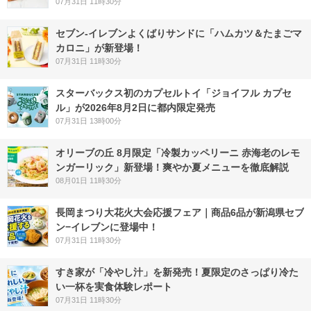
07月31日 11時30分
セブン‐イレブンよくばりサンドに「ハムカツ＆たまごマ
カロニ」が新登場！
07月31日 11時30分
スターバックス初のカプセルトイ「ジョイフル カプセ
ル」が2026年8月2日に都内限定発売
07月31日 13時00分
オリーブの丘 8月限定「冷製カッペリーニ 赤海老のレモ
ンガーリック」新登場！爽やか夏メニューを徹底解説
08月01日 11時30分
長岡まつり大花火大会応援フェア｜商品6品が新潟県セブ
ン−イレブンに登場中！
07月31日 11時30分
すき家が「冷やし汁」を新発売！夏限定のさっぱり冷た
い一杯を実食体験レポート
07月31日 11時30分