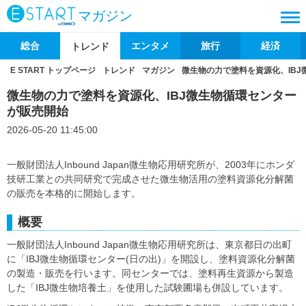
マガジン
総合
エンタメ
旅行
経済
トレンド
E START トップページ
トレンド
マガジン
微生物の力で塗料を資源化、IB
微生物の力で塗料を資源化、IBJ微生物循環センター
が販売開始
2026-05-20 11:45:00
一般財団法人Inbound Japan微生物応用研究所が、2003年にホンダ
技研工業との共同研究で完成させた微生物活用の塗料資源化分解菌
の販売を本格的に開始します。
概要
一般財団法人Inbound Japan微生物応用研究所は、東京都日の出町
に「IBJ微生物循環センター(日の出)」を開設し、塗料資源化分解菌
の製造・販売を行います。同センターでは、塗料再生資源から製造
した「IBJ微生物培養土」を使用した試験圃場も併設しています。