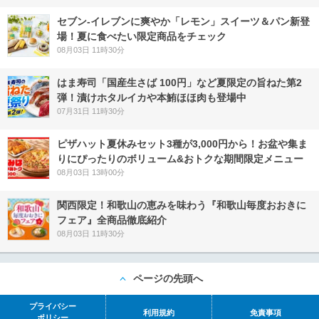
セブン‐イレブンに爽やか「レモン」スイーツ＆パン新登
場！夏に食べたい限定商品をチェック
08月03日 11時30分
はま寿司「国産生さば 100円」など夏限定の旨ねた第2
弾！漬けホタルイカや本鮪ほほ肉も登場中
07月31日 11時30分
ピザハット夏休みセット3種が3,000円から！お盆や集ま
りにぴったりのボリューム&おトクな期間限定メニュー
08月03日 13時00分
関西限定！和歌山の恵みを味わう『和歌山毎度おおきに
フェア』全商品徹底紹介
08月03日 11時30分
ページの先頭へ
プライバシー
利用規約
免責事項
ポリシー