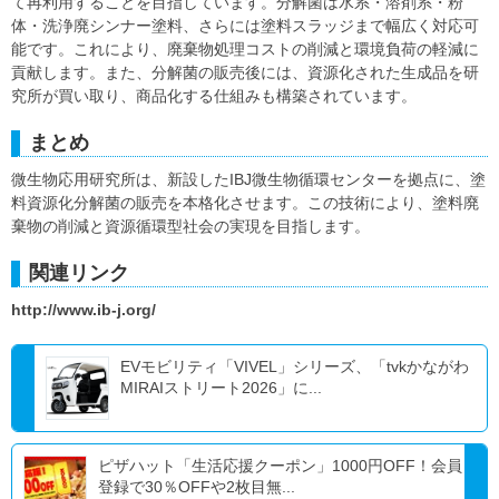
て再利用することを目指しています。分解菌は水系・溶剤系・粉
体・洗浄廃シンナー塗料、さらには塗料スラッジまで幅広く対応可
能です。これにより、廃棄物処理コストの削減と環境負荷の軽減に
貢献します。また、分解菌の販売後には、資源化された生成品を研
究所が買い取り、商品化する仕組みも構築されています。
まとめ
微生物応用研究所は、新設したIBJ微生物循環センターを拠点に、塗
料資源化分解菌の販売を本格化させます。この技術により、塗料廃
棄物の削減と資源循環型社会の実現を目指します。
関連リンク
http://www.ib-j.org/
EVモビリティ「VIVEL」シリーズ、「tvkかながわ
MIRAIストリート2026」に...
ピザハット「生活応援クーポン」1000円OFF！会員
登録で30％OFFや2枚目無...