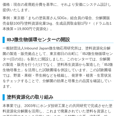
価格：現在の産廃処分費を基準に、それより安価にシステム設計し
提供いたします。
事例：東京都「まちの塗装屋さんSDGs」組合員の場合、分解菌販
売金額100円/塗料資源化量1kg、生成品買取金額1円/〃（ドラム缶1
本換算＝19,800円で資源化）。
IBJ微生物循環センターの開設
一般財団法人Inbound Japan微生物応用研究所は、塗料資源化分解
菌の製造・販売拠点として、東京都日の出町に「IBJ微生物循環セン
ター(日の出)」を新たに開設しました。このセンターでは、分解菌
の製造・販売を行うだけでなく、塗料再生資源から製造した「IBJ微
生物培養土」を活用した試験圃場を併設しています。この試験圃場
では、野菜・果樹・早生桐などを植栽し、発芽率・植害・生育状況
をチェックすることで、分解菌の効果と培養土の品質を確認してい
ます。
塗料資源化の取り組み
本事業では、2003年にホンダ技研工業との共同研究で完成させた塗
料資源化分解菌を活用し、これまで廃棄されていた塗料を資源とし