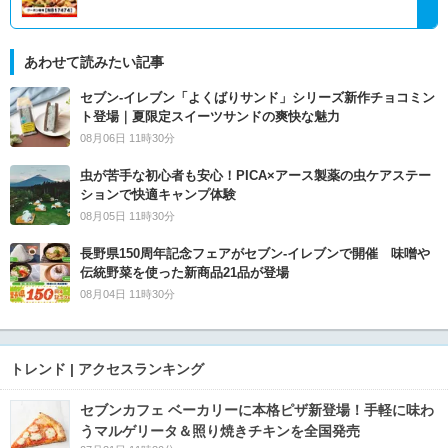
あわせて読みたい記事
セブン‐イレブン「よくばりサンド」シリーズ新作チョコミン
ト登場｜夏限定スイーツサンドの爽快な魅力
08月06日 11時30分
虫が苦手な初心者も安心！PICA×アース製薬の虫ケアステー
ションで快適キャンプ体験
08月05日 11時30分
長野県150周年記念フェアがセブン-イレブンで開催 味噌や
伝統野菜を使った新商品21品が登場
08月04日 11時30分
トレンド | アクセスランキング
セブンカフェ ベーカリーに本格ピザ新登場！手軽に味わ
うマルゲリータ＆照り焼きチキンを全国発売