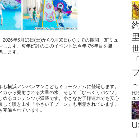
26年6月13日(土)から9月30日(水)までの期間、3Fミュ
ンします。毎年好評のこのイベントは今年で6年目を迎
供します。
年も横浜アンパンマンこどもミュージアムに登場します。
メカから発射される大量の水、そして「びっくりバケツ」
旅
しめるコンテンツが満載です。小さなお子様連れでも安心
202
優しく噴き出す「小さい子ゾーン」も用意されています。
も完備されています。
U
「