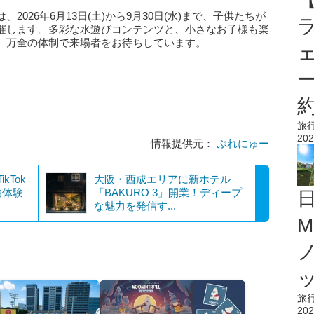
026年6月13日(土)から9月30日(水)まで、子供たちが
催します。多彩な水遊びコンテンツと、小さなお子様も楽
、万全の体制で来場者をお待ちしています。
旅
202
情報提供元：
ぷれにゅー
ikTok
大阪・西成エリアに新ホテル
泊体験
「BAKURO 3」開業！ディープ
な魅力を発信す...
M
旅
202