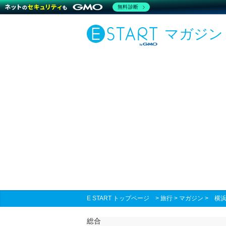
無料診断
マガジン
E START トップページ
>
旅行
>
マガジン
>
横
総合