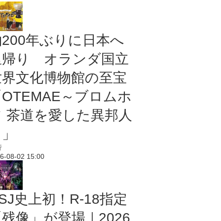
約200年ぶりに日本へ
里帰り オランダ国立
世界文化博物館の至宝
「OTEMAE～ブロムホ
フ 茶道を愛した異邦人
～」
行
6-08-02 15:00
SJ史上初！R-18指定
残像」が登場｜2026