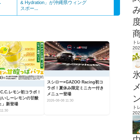
へ
& Hydration」が沖縄県ウィング
スポー...
ト
202
氷
スシロー×GAZOO Racing初コ
ラボ！夏休み限定ミニカー付き
C.C.レモン初コラボ！
メニュー登場
おいしーレモンの甘酸
2026-08-08 11:30
ェ」新登場
ト
11:30
202