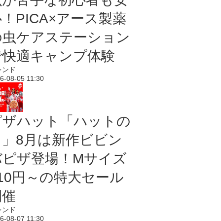
！PICA×アース製薬
の虫ケアステーション
で快適キャンプ体験
レンド
6-08-05 11:30
ピザハット「ハットの
日」8月は新作ビビン
バピザ登場！Mサイズ
810円～の特大セール
開催
レンド
6-08-07 11:30