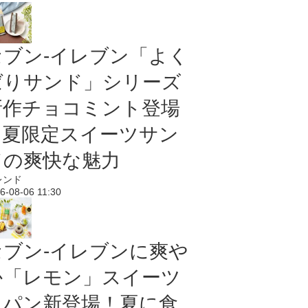
セブン‐イレブン「よく
ばりサンド」シリーズ
新作チョコミント登場
｜夏限定スイーツサン
ドの爽快な魅力
レンド
6-08-06 11:30
セブン‐イレブンに爽や
か「レモン」スイーツ
＆パン新登場！夏に食