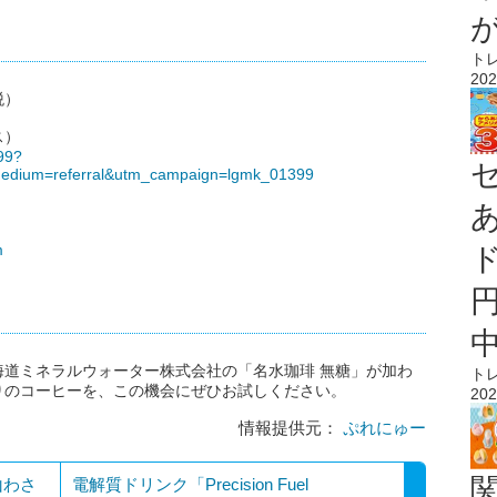
ト
202
税）
ス）
399?
edium=referral&utm_campaign=lgmk_01399
m
道ミネラルウォーター株式会社の「名水珈琲 無糖」が加わ
ト
りのコーヒーを、この機会にぜひお試しください。
202
情報提供元：
ぷれにゅー
山わさ
電解質ドリンク「Precision Fuel