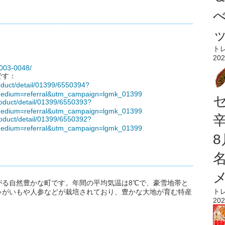
ト
202
/003-0048/
です：
roduct/detail/01399/6550394?
edium=referral&utm_campaign=lgmk_01399
product/detail/01399/6550393?
edium=referral&utm_campaign=lgmk_01399
product/detail/01399/6550392?
edium=referral&utm_campaign=lgmk_01399
がる自然豊かな町です。年間の平均気温は8℃で、豪雪地帯と
ト
ゃがいもや人参などが栽培されており、豊かな大地が育む特産
202