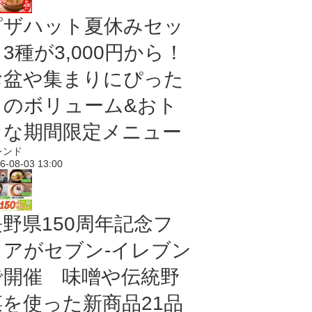
ピザハット夏休みセッ
3種が3,000円から！
お盆や集まりにぴった
りのボリューム&おト
クな期間限定メニュー
レンド
6-08-03 13:00
長野県150周年記念フ
ェアがセブン-イレブン
で開催 味噌や伝統野
菜を使った新商品21品