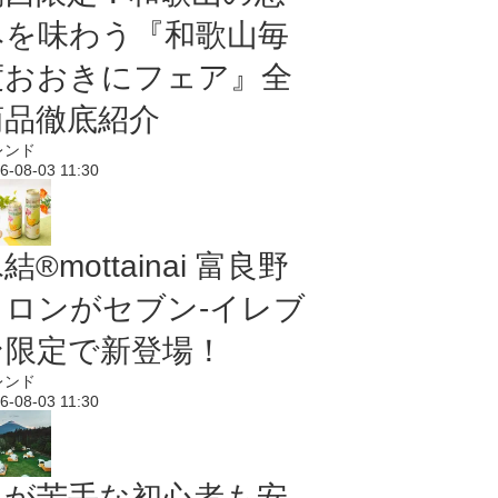
みを味わう『和歌山毎
度おおきにフェア』全
商品徹底紹介
レンド
6-08-03 11:30
結®mottainai 富良野
メロンがセブン‐イレブ
ン限定で新登場！
レンド
6-08-03 11:30
虫が苦手な初心者も安