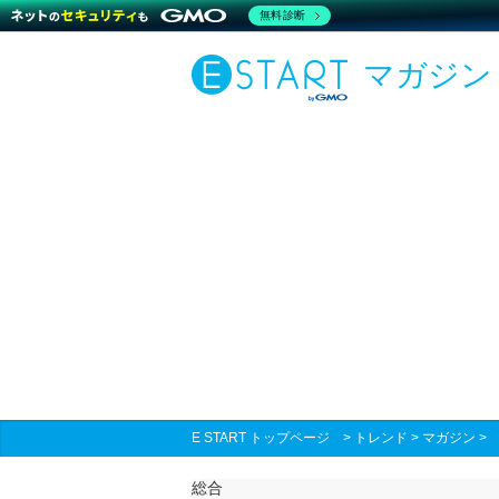
無料診断
マガジン
E START トップページ
>
トレンド
>
マガジン
総合