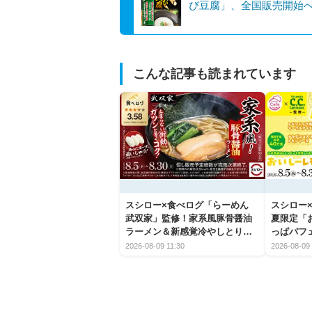
び豆腐」、全国販売開始
こんな記事も読まれています
スシロー×食べログ「らーめん
スシロー×
武双家」監修！家系風豚骨醤油
夏限定「
ラーメン＆新感覚冷やしとり天
っぱパフ
うどんが新登場
2026-08-09 11:30
2026-08-09 