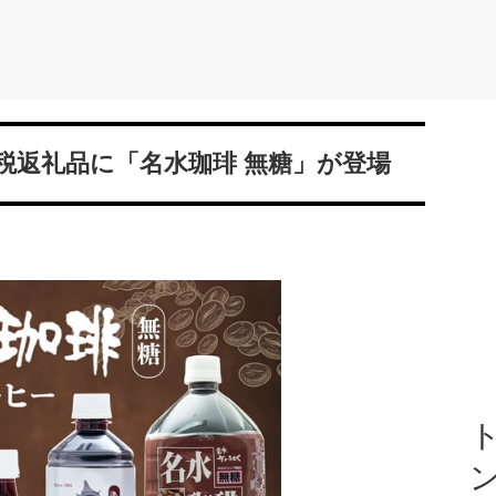
税返礼品に「名水珈琲 無糖」が登場
ト