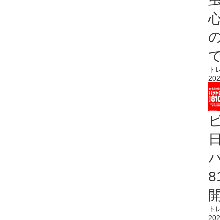
心
ト
202
ト
202