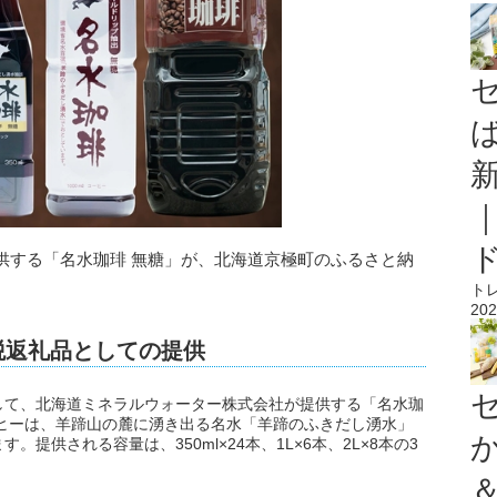
供する「名水珈琲 無糖」が、北海道京極町のふるさと納
ト
202
税返礼品としての提供
して、北海道ミネラルウォーター株式会社が提供する「名水珈
ヒーは、羊蹄山の麓に湧き出る名水「羊蹄のふきだし湧水」
提供される容量は、350ml×24本、1L×6本、2L×8本の3