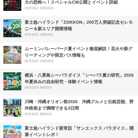
大の恐怖へ！スペシャルCM公開とイベント詳細
08月04日 15時00分
富士急ハイランド「ZOKKON」200万人突破記念セレモ
ニー＆新エリア開業情報
08月06日 16時00分
ムーミンバレーパーク夏イベント徹底解説！花火や新グ
リーティングや限定パス情報も
08月06日 16時00分
横浜・八景島シーパラダイス「シーパラ夏の研究」2026
年夏休みの自由研究・体験イベント情報
08月03日 9時00分
川崎・沖縄オリオン祭2026 沖縄グルメと伝統芸能、野
外映画まで満喫できる3日間
08月05日 9時00分
富士急ハイランド新常設「サンエックス パラダイス」開
業イベントレポ！