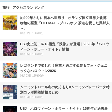
旅行 | アクセスランキング
約200年ぶりに日本へ里帰り オランダ国立世界文化博
物館の至宝「OTEMAE～ブロムホフ 茶道を愛した異邦人
～」
08月02日 15時00分
USJ史上初！R-18指定「残像」が登場｜2026年『ハロウ
ィーン・ホラー・ナイト』情報
08月05日 15時00分
レゴランドで楽しむ！家族と過ごす仮装＆フォトジェニ
ックなハロウィン2026
08月03日 15時00分
ムーミントロール冬のぬくもり×ムーミンバレーパーク特
別コラボ開催情報まとめ
08月04日 15時00分
USJ「ハロウィーン・ホラー・ナイト」15周年が過去最