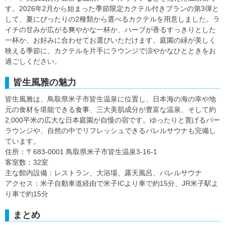
す。2026年2月から始まった季節限定カクテル付きプランの第3弾と
して、夏にぴったりの2種類から選べるカクテルを用意しました。ラ
イチの甘みが広がる爽やかな一杯か、ハーブが香るすっきりとした
一杯か、お好みに合わせてお選びいただけます。庭園の緑が美しく
映える季節に、カクテルを片手にラウンジで涼やかなひとときをお
過ごしください。
皆生風雅の魅力
皆生風雅は、鳥取県米子市皆生温泉に位置し、日本海の海の幸や地
元の食材を堪能できる食事、三大美肌成分が豊富な温泉、そして約
2,000平米の広大な日本庭園が自慢の宿です。ゆったりと寛げるバー
ラウンジや、自然の中でリフレッシュできるバレルサウナも完備し
ています。
住所：〒683-0001 鳥取県米子市皆生温泉3-16-1
客室数：32室
主な館内設備：レストラン、大浴場、露天風呂、バレルサウナ
アクセス：米子自動車道経由で米子ICより車で約15分、JR米子駅よ
り車で約15分
まとめ