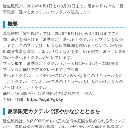
皆生風雅が、2026年6月1日より8月31日まで、暑さを和らげる「夏
季限定・選べるカクテル」付プランを販売します。
概要
温泉旅館「皆生風雅」では、2026年6月1日から8月31日までの期
間、暑さを和らげる「夏季限定・選べるカクテル」付プランを販売
します。このプランは、広大な日本庭園を眺めるラウンジバーや美
肌成分豊富な温泉、バレルサウナなどを楽しめる宿で、夏らしい2種
類から選べるカクテルが付いています。
プラン概要：夏季限定カクテル（お一人様1杯）15時～21時提供、
プラン限定価格で夕食グレードアップ可能
選べるカクテル：ライチベースにさわやかな青色のリキュールを足
したカクテル、ジンとハーブ系のリキュールを組み合わせた大人の
さっぱりとしたカクテル
価格：16,500円～（2名利用時の1名様料金・税込）
予約・詳細：
https://x.gd/FgUky
夏季限定カクテルで涼やかなひとときを
皆生風雅は、約2,000平米もの広大な日本庭園を眺められるラウンジ
バー、美肌成分が豊富な温泉、バレルサウナなどを備えた温泉宿で