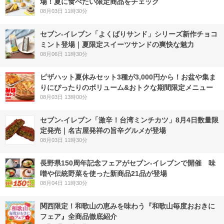
場！夏に食べたい限定商品をチェック
08月03日 11時30分
セブン‐イレブン「よくばりサンド」シリーズ新作チョコ
ミント登場｜夏限定スイーツサンドの爽快な魅力
08月06日 11時30分
ピザハット夏休みセット3種が3,000円から！お盆や集ま
りにぴったりのボリューム&おトクな期間限定メニュー
08月03日 13時00分
セブン-イレブン「激辛！台湾ミンチカツ」8月4日数量限
定発売｜名古屋発祥の旨辛グルメが登場
08月03日 11時30分
長野県150周年記念フェアがセブン-イレブンで開催 味
噌や伝統野菜を使った新商品21品が登場
08月04日 11時30分
関西限定！和歌山の恵みを味わう『和歌山毎度おおきに
フェア』全商品徹底紹介