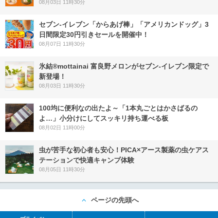
08月03日 11時30分
セブン‐イレブン「からあげ棒」「アメリカンドッグ」3
日間限定30円引きセールを開催中！
08月07日 11時30分
氷結®mottainai 富良野メロンがセブン‐イレブン限定で
新登場！
08月03日 11時30分
100均に便利なの出たよ～「1本丸ごとはかさばるの
よ…」小分けにしてスッキリ持ち運べる板
08月02日 11時00分
虫が苦手な初心者も安心！PICA×アース製薬の虫ケアス
テーションで快適キャンプ体験
08月05日 11時30分
ページの先頭へ