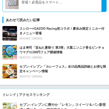
登場！必需品をスマート...
あわせて読みたい記事
スシロー×GAZOO Racing初コラボ！夏休み限定ミニカー付
きメニュー登場
08月08日 11時30分
はま寿司「旨ねた夏祭り 第3弾」大葉ニンニク香るビンチョ
ウマグロ100円フェア開催情報
08月07日 11時30分
セブン‐イレブン「カレーフェス」全15品商品詳細とお得な限
定キャンペーン情報
08月07日 11時30分
トレンド | アクセスランキング
セブン‐イレブンに爽やか「レモン」スイーツ＆パン新登