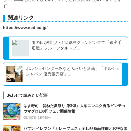
す。
関連リンク
https://www.ncd.co.jp/
雨の日が嬉しい！淡路島グランピングで「銀座千
疋屋」フルーツタルトプ...
ポルシェセンターみなとみらいと湘南、「ポルシェ
ジャパン 優秀販売店」...
あわせて読みたい記事
はま寿司「旨ねた夏祭り 第3弾」大葉ニンニク香るビンチョ
ウマグロ100円フェア開催情報
08月07日 11時30分
セブン‐イレブン「カレーフェス」全15品商品詳細とお得な限