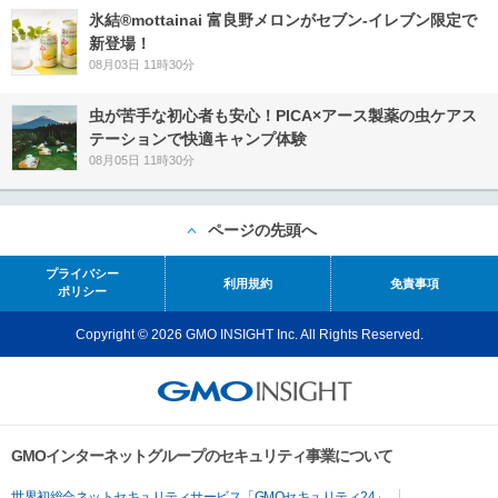
氷結®mottainai 富良野メロンがセブン‐イレブン限定で
新登場！
08月03日 11時30分
虫が苦手な初心者も安心！PICA×アース製薬の虫ケアス
テーションで快適キャンプ体験
08月05日 11時30分
ページの先頭へ
プライバシー
利用規約
免責事項
ポリシー
Copyright © 2026 GMO INSIGHT Inc. All Rights Reserved.
GMOインターネットグループのセキュリティ事業について
世界初総合ネットセキュリティサービス「GMOセキュリティ24」