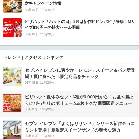
定キャンペーン情報
08月07日 11時30分
ピザハット「ハットの日」8月は新作ビビンバピザ登場！Mサ
イズ810円～の特大セール開催
08月07日 11時30分
トレンド | アクセスランキング
セブン‐イレブンに爽やか「レモン」スイーツ＆パン新登
場！夏に食べたい限定商品をチェック
08月03日 11時30分
ピザハット夏休みセット3種が3,000円から！お盆や集ま
りにぴったりのボリューム&おトクな期間限定メニュー
08月03日 13時00分
セブン‐イレブン「よくばりサンド」シリーズ新作チョコ
ミント登場｜夏限定スイーツサンドの爽快な魅力
08月06日 11時30分