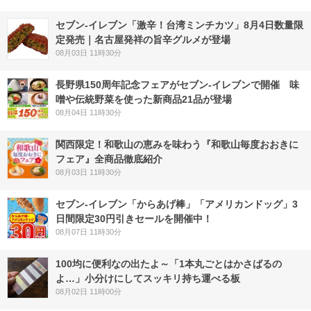
セブン-イレブン「激辛！台湾ミンチカツ」8月4日数量限
定発売｜名古屋発祥の旨辛グルメが登場
08月03日 11時30分
長野県150周年記念フェアがセブン-イレブンで開催 味
噌や伝統野菜を使った新商品21品が登場
08月04日 11時30分
関西限定！和歌山の恵みを味わう『和歌山毎度おおきに
フェア』全商品徹底紹介
08月03日 11時30分
セブン‐イレブン「からあげ棒」「アメリカンドッグ」3
日間限定30円引きセールを開催中！
08月07日 11時30分
100均に便利なの出たよ～「1本丸ごとはかさばるの
よ…」小分けにしてスッキリ持ち運べる板
08月02日 11時00分