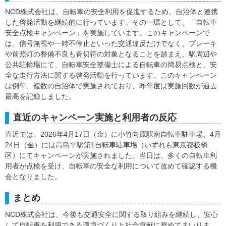
NCD株式会社は、自転車の安全利用を促進するため、自治体と連携
した啓発活動を継続的に行っています。その一環として、「自転車
安全点検キャンペーン」を実施しています。このキャンペーンで
は、信号無視や一時不停止といった交通違反だけでなく、ブレーキ
や前照灯の整備不良も青切符の対象となることを踏まえ、駅周辺や
公共駐輪場にて、自転車安全整備士による自転車の簡易点検と、安
全な走行方法に関する啓発活動を行っています。このキャンペーン
は例年、複数の自治体で実施されており、昨年度は実施回数が過去
最高を記録しました。
直近のキャンペーン実施と利用者の反応
直近では、2026年4月17日（金）に小竹向原駅南自転車駐車場、4月
24日（金）には高島平駅第1自転車駐車場（いずれも東京都板橋
区）にてキャンペーンが実施されました。当日は、多くの自転車利
用者が点検を受け、自転車の安全な利用について改めて確認する機
会となりました。
まとめ
NCD株式会社は、今後も交通安全に関する取り組みを継続し、安心
して自転車を利用できる環境づくりと社会貢献に努めてまいりま