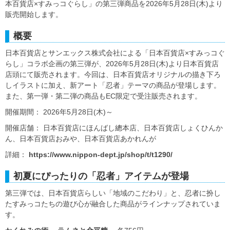
本百貨店×すみっコぐらし」の第三弾商品を2026年5月28日(木)より
販売開始します。
概要
日本百貨店とサンエックス株式会社による「日本百貨店×すみっコぐ
らし」コラボ企画の第三弾が、2026年5月28日(木)より日本百貨店
店頭にて販売されます。今回は、日本百貨店オリジナルの描き下ろ
しイラストに加え、新アート「忍者」テーマの商品が登場します。
また、第一弾・第二弾の商品もEC限定で受注販売されます。
開催期間： 2026年5月28日(木)～
開催店舗： 日本百貨店にほんばし總本店、日本百貨店しょくひんか
ん、日本百貨店おみや、日本百貨店あかれんが
詳細：
https://www.nippon-dept.jp/shop/t/t1290/
初夏にぴったりの「忍者」アイテムが登場
第三弾では、日本百貨店らしい「地域のこだわり」と、忍者に扮し
たすみっコたちの遊び心が融合した商品がラインナップされていま
す。