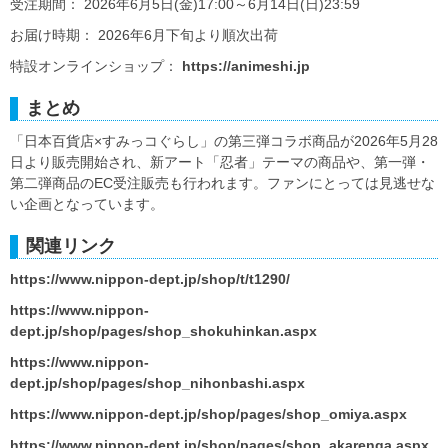
受注期間： 2026年6月5日(金)17:00～6月14日(日)23:59
お届け時期： 2026年6月下旬より順次出荷
特設オンラインショップ：
https://animeshi.jp
まとめ
「日本百貨店×すみっコぐらし」の第三弾コラボ商品が2026年5月28
日より販売開始され、新アート「忍者」テーマの商品や、第一弾・
第二弾商品のEC受注販売も行われます。ファンにとっては見逃せな
い企画となっています。
関連リンク
https://www.nippon-dept.jp/shop/t/t1290/
https://www.nippon-
dept.jp/shop/pages/shop_shokuhinkan.aspx
https://www.nippon-
dept.jp/shop/pages/shop_nihonbashi.aspx
https://www.nippon-dept.jp/shop/pages/shop_omiya.aspx
https://www.nippon-dept.jp/shop/pages/shop_akarenga.aspx