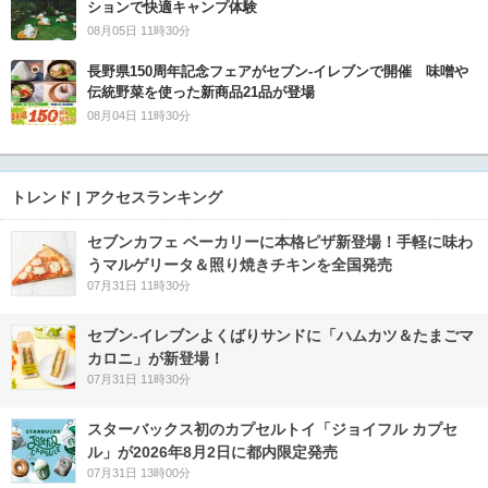
ションで快適キャンプ体験
08月05日 11時30分
長野県150周年記念フェアがセブン-イレブンで開催 味噌や
伝統野菜を使った新商品21品が登場
08月04日 11時30分
トレンド | アクセスランキング
セブンカフェ ベーカリーに本格ピザ新登場！手軽に味わ
うマルゲリータ＆照り焼きチキンを全国発売
07月31日 11時30分
セブン‐イレブンよくばりサンドに「ハムカツ＆たまごマ
カロニ」が新登場！
07月31日 11時30分
スターバックス初のカプセルトイ「ジョイフル カプセ
ル」が2026年8月2日に都内限定発売
07月31日 13時00分