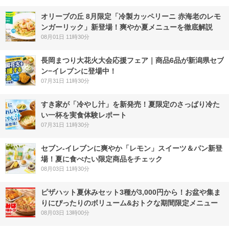
オリーブの丘 8月限定「冷製カッペリーニ 赤海老のレモ
ンガーリック」新登場！爽やか夏メニューを徹底解説
08月01日 11時30分
長岡まつり大花火大会応援フェア｜商品6品が新潟県セブ
ン−イレブンに登場中！
07月31日 11時30分
すき家が「冷やし汁」を新発売！夏限定のさっぱり冷た
い一杯を実食体験レポート
07月31日 11時30分
セブン‐イレブンに爽やか「レモン」スイーツ＆パン新登
場！夏に食べたい限定商品をチェック
08月03日 11時30分
ピザハット夏休みセット3種が3,000円から！お盆や集ま
りにぴったりのボリューム&おトクな期間限定メニュー
08月03日 13時00分