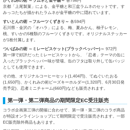
かくれみの術 ～ラムネと金平糖～
各756円
京都「上尾製菓」による、金平糖と和三盆ラムネのセットです。す
みっコたちが描かれたラムネが金平糖の中に隠れています。
すいとんの術 ～フルーツくずきり～
各594円
石川県・金沢の「オハラ」による、梅、夏みかん、柚子レモン、
桃、すいかの5種類のフルーツくずきりです。オリジナルステッカー
が1枚付属します。
ついばみの術 ～ミレービスケット(ブラックペッパー)～
972円
第一弾で好評だったミレービスケットから、「忍者」テーマの缶に
入ったブラックペッパー味が登場。缶のフタは取り外して缶バッジ
としても使用できます。
その他、オリジナルコーヒーセット(1,404円)、てぬぐいたおる
(1,650円)、かくれみの術ビーズキーホルダー(1,320円、6月30日発
売予定)、忍者ミニチャーム(660円)なども販売されます。
第一弾・第二弾商品の期間限定EC受注販売
コラボ企画第三弾の開催に合わせて、第一弾・第二弾のコラボ商品
が特設オンラインショップにて期間限定で受注販売されます。一部
EC販売除外商品もあります。