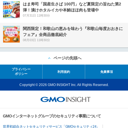
はま寿司「国産生さば 100円」など夏限定の旨ねた第2
弾！漬けホタルイカや本鮪ほほ肉も登場中
07月31日 11時30分
関西限定！和歌山の恵みを味わう『和歌山毎度おおきに
フェア』全商品徹底紹介
08月03日 11時30分
ページの先頭へ
プライバシー
利用規約
免責事項
ポリシー
Copyright © 2026 GMO INSIGHT Inc. All Rights Reserved.
GMOインターネットグループのセキュリティ事業について
世界初総合ネットセキュリティサービス「GMOセキュリティ24」