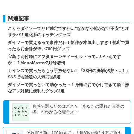
関連記事
こりゃダイソーでリピ確定ですわ…”なかなか乾かない不安”とオ
サラバ！進化系のキッチングッズ
ダイソーで買えるって事件だわ！新作が本気出しすぎ！他所で買
ったらお会計が怖い700円グッズ
宝島さん付録にアフタヌーンティーセットって…いいんです
か！？MonoMaster7月号増刊
カインズで買ったらもう手放せない！「88円の洗剤が凄い…！」
SNSでも話題の人気商品5選
ダイソーで買っといて助かった～！身軽におでかけできて楽！嫌
なアレ対策に便利なグッズ3選
直感で選んだのはどれ？「あなたの隠れた真実の
姿」がわかる心理テスト
それ買う前に100均見て～！無印の半額以下で買え