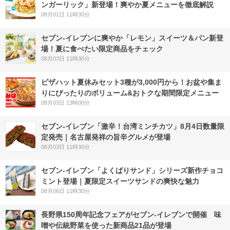
ンガーリック」新登場！爽やか夏メニューを徹底解説
08月01日 11時30分
セブン‐イレブンに爽やか「レモン」スイーツ＆パン新登
場！夏に食べたい限定商品をチェック
08月03日 11時30分
ピザハット夏休みセット3種が3,000円から！お盆や集ま
りにぴったりのボリューム&おトクな期間限定メニュー
08月03日 13時00分
セブン-イレブン「激辛！台湾ミンチカツ」8月4日数量限
定発売｜名古屋発祥の旨辛グルメが登場
08月03日 11時30分
セブン‐イレブン「よくばりサンド」シリーズ新作チョコ
ミント登場｜夏限定スイーツサンドの爽快な魅力
08月06日 11時30分
長野県150周年記念フェアがセブン-イレブンで開催 味
噌や伝統野菜を使った新商品21品が登場