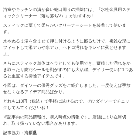
浴室やキッチンの溝が多い蛇口周りの掃除には、『水栓金具用ステ
ィッククリーナー（落ち落ちV）』がおすすめ！
スティックに薄くて柔らかいクリーナーシートを装着して使いま
す。
水やぬるま湯を含ませて押し付けるように擦るだけで、複雑な形に
フィットして湯アカや水アカ、ヘドロ汚れをキレイに落とせます
よ。
さらにスティック単体はヘラとしても使用でき、蓄積した汚れをか
き取ったり防汚シールを剥がすのにも大活躍。デイリー使いに1つあ
ると重宝する掃除アイテムです。
今回は、ダイソーの優秀グッズをご紹介しました。一度使えば手放
せなくなるアイデア商品ばかり。
どれも110円（税込）で手軽に試せるので、ぜひダイソーでチェッ
クしてみてくださいね！
※記事内の商品情報は、購入時点の情報です。店舗により在庫切
れ、取り扱っていない場合があります。
記事協力：
海原藍