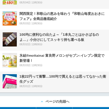
08月04日 11時30分
関西限定！和歌山の恵みを味わう『和歌山毎度おおきに
フェア』全商品徹底紹介
08月03日 11時30分
100均に便利なの出たよ～「1本丸ごとはかさばるの
よ…」小分けにしてスッキリ持ち運べる板
08月02日 11時00分
氷結®mottainai 富良野メロンがセブン‐イレブン限定で
新登場！
08月03日 11時30分
1枚22円って衝撃…100均で買えるとは思ってなかった衛
生グッズ
08月01日 11時00分
ページの先頭へ