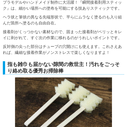
プラモデルやハンドメイド制作に大活躍！『瞬間接着剤用スティッ
ク』は、細かい場所への塗布を可能にする技ありスティックです。
ヘラ状と筆状の異なる先端形状で、平らにムラなく塗るのも入り組
んだ箇所へ塗るのも自由自在。
接着剤がくっつかない素材なので、固まった接着剤がペリッとキレ
イに剥がれて、すぐ次の作業に移れるのがうれしいポイントです。
反対側の尖った部分はチューブの穴開けにも使えます。これさえあ
れば、繊細な接着作業がノンストレスで楽しくなりますよ！
指も雑巾も届かない隙間の救世主！汚れをごっそ
り絡め取る優秀お掃除棒