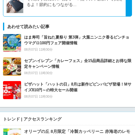
るよ！節約にもつながる...
あわせて読みたい記事
はま寿司「旨ねた夏祭り 第3弾」大葉ニンニク香るビンチョ
ウマグロ100円フェア開催情報
08月07日 11時30分
セブン‐イレブン「カレーフェス」全15品商品詳細とお得な限
定キャンペーン情報
08月07日 11時30分
ピザハット「ハットの日」8月は新作ビビンバピザ登場！Mサ
イズ810円～の特大セール開催
08月07日 11時30分
トレンド | アクセスランキング
オリーブの丘 8月限定「冷製カッペリーニ 赤海老のレモ