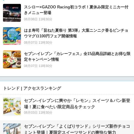
スシロー×GAZOO Racing初コラボ！夏休み限定ミニカー付
きメニュー登場
08月08日 11時30分
はま寿司「旨ねた夏祭り 第3弾」大葉ニンニク香るビンチョ
ウマグロ100円フェア開催情報
08月07日 11時30分
セブン‐イレブン「カレーフェス」全15品商品詳細とお得な限
定キャンペーン情報
08月07日 11時30分
トレンド | アクセスランキング
セブン‐イレブンに爽やか「レモン」スイーツ＆パン新登
場！夏に食べたい限定商品をチェック
08月03日 11時30分
セブン‐イレブン「よくばりサンド」シリーズ新作チョコ
ミント登場｜夏限定スイーツサンドの爽快な魅力