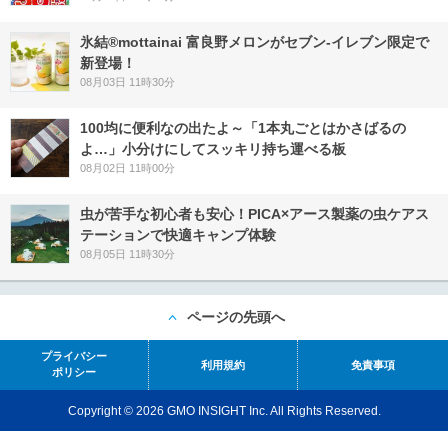
氷結®mottainai 富良野メロンがセブン‐イレブン限定で
新登場！
08月03日 11時30分
100均に便利なの出たよ～「1本丸ごとはかさばるの
よ…」小分けにしてスッキリ持ち運べる板
08月02日 11時00分
虫が苦手な初心者も安心！PICA×アース製薬の虫ケアス
テーションで快適キャンプ体験
08月05日 11時30分
ページの先頭へ
プライバシー
利用規約
免責事項
ポリシー
Copyright © 2026 GMO INSIGHT Inc. All Rights Reserved.