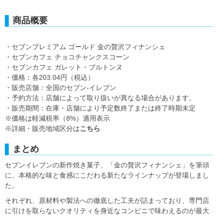
商品概要
・セブンプレミアム ゴールド 金の贅沢フィナンシェ
・セブンカフェ チョコチャンクスコーン
・セブンカフェ ガレット・ブルトンヌ
・価格：各203.04円（税込）
・販売店舗：全国のセブン‐イレブン
・予約方法：店舗によって取り扱いが異なる場合があります。
・販売期間：在庫・店舗により予定数終了または終了時期未定
※価格は軽減税率（8%）適用表示
※詳細・販売地域区分は
こちら
まとめ
セブンイレブンの新作焼き菓子、「金の贅沢フィナンシェ」を筆頭
に、本格的な味と食感にこだわる新たなラインナップが登場しまし
た。
それぞれ、原材料や製法への徹底した工夫が詰まっており、専門店
に引けを取らないクオリティを身近なコンビニで味わえるのが最大