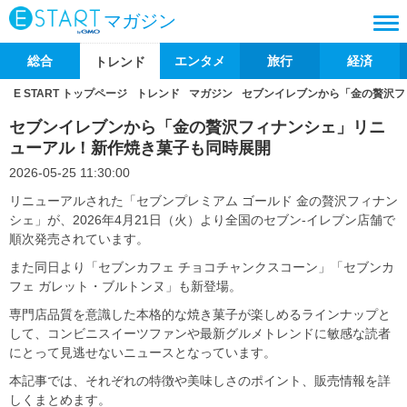
マガジン
総合
エンタメ
旅行
経済
トレンド
E START トップページ
トレンド
マガジン
セブンイレブンから「金の贅沢フ
セブンイレブンから「金の贅沢フィナンシェ」リニ
ューアル！新作焼き菓子も同時展開
2026-05-25 11:30:00
リニューアルされた「セブンプレミアム ゴールド 金の贅沢フィナン
シェ」が、2026年4月21日（火）より全国のセブン‐イレブン店舗で
順次発売されています。
また同日より「セブンカフェ チョコチャンクスコーン」「セブンカ
フェ ガレット・ブルトンヌ」も新登場。
専門店品質を意識した本格的な焼き菓子が楽しめるラインナップと
して、コンビニスイーツファンや最新グルメトレンドに敏感な読者
にとって見逃せないニュースとなっています。
本記事では、それぞれの特徴や美味しさのポイント、販売情報を詳
しくまとめます。