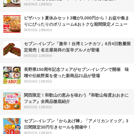
08月06日 11時30分
ピザハット夏休みセット3種が3,000円から！お盆や集ま
りにぴったりのボリューム&おトクな期間限定メニュー
08月03日 13時00分
セブン-イレブン「激辛！台湾ミンチカツ」8月4日数量限
定発売｜名古屋発祥の旨辛グルメが登場
08月03日 11時30分
長野県150周年記念フェアがセブン-イレブンで開催 味
噌や伝統野菜を使った新商品21品が登場
08月04日 11時30分
関西限定！和歌山の恵みを味わう『和歌山毎度おおきに
フェア』全商品徹底紹介
08月03日 11時30分
セブン‐イレブン「からあげ棒」「アメリカンドッグ」3
日間限定30円引きセールを開催中！
08月07日 11時30分