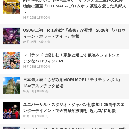
約200年ぶりに日本へ里帰り オランダ国立世界文化博
物館の至宝「OTEMAE～ブロムホフ 茶道を愛した異邦人
～」
08月02日 15時00分
USJ史上初！R-18指定「残像」が登場｜2026年『ハロウ
ィーン・ホラー・ナイト』情報
08月05日 15時00分
レゴランドで楽しむ！家族と過ごす仮装＆フォトジェニ
ックなハロウィン2026
08月03日 15時00分
日本最大級！さがみ湖MORI MORI「モリモリノボル」
18mアスレチック登場
07月31日 9時00分
ユニバーサル・スタジオ・ジャパン初参加！25周年のエ
ンターテイメントで天神祭船渡御を“超元気”に応援
08月01日 9時00分