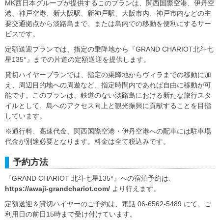
MK西日本グループが提供するこのプランは、関西国際空港、伊丹空
港、神戸空港、新大阪駅、新神戸駅、大阪市内、神戸市内などの主
要交通拠点から淡路島まで、または島内での移動を便利にするサー
ビスです。
定額送迎プランでは、指定の乗降地から『GRAND CHARIOT北斗七
星135°』までの片道の定額送迎を提供します。
貸切ハイヤープランでは、指定の乗降地からヴィラまでの移動に加
え、周辺目的地への周遊など、指定時間内であれば自由に移動が可
能です。このプランは、鉄道のない淡路島における新たな旅行スタ
イルとして、島へのアクセス向上と観光振興に貢献することを目指
しています。
※通行料、高速代金、関西国際空港・伊丹空港への配車には駐車場
代金が別途必要となります。料金は全て税込みです。
予約方法
『GRAND CHARIOT 北斗七星135°』への宿泊予約は、
https://awaji-grandchariot.com/
より行えます。
定額送迎＆貸切ハイヤーのご予約は、電話 06-6562-5489 にて、ご
利用日の前日15時まで受け付けています。