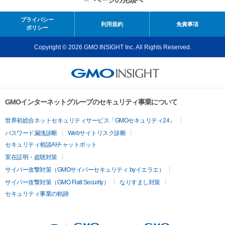
ページの先頭へ
プライバシー
利用規約
免責事項
ポリシー
Copyright © 2026 GMO INSIGHT Inc. All Rights Reserved.
GMOインターネットグループのセキュリティ事業について
世界初総合ネットセキュリティサービス「GMOセキュリティ24」
パスワード漏洩診断
Webサイトリスク診断
セキュリティ相談AIチャットボット
実在証明・盗聴対策
サイバー攻撃対策（GMOサイバーセキュリティ byイエラエ）
サイバー攻撃対策（GMO Flatt Security）
なりすまし対策
セキュリティ事業の軌跡