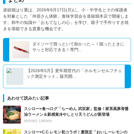
まとめ
道頓堀はり重は、2026年8月17日(月)に、小・中学生とその保護者
を対象とした「仲居さん体験」食味学習会を道頓堀本店で開催しま
す。和牛の知識や「おもてなしの心」を学び、親子で手作りすき焼
きを堪能できる貴重な機会です。
ダイソーで買っといて助かった～！困ったときに
サッと対応できる！専門...
【2026年5月】更年期世代の「ホルモンセルフチェ
ック測定キット」販売開...
あわせて読みたい記事
スシロー×食べログ「らーめん 武双家」監修！家系風豚骨醤
油ラーメン＆新感覚冷やしとり天うどんが新登場
08月09日 11時30分
スシロー×C.C.レモン初コラボ！夏限定「おいしーレモンの