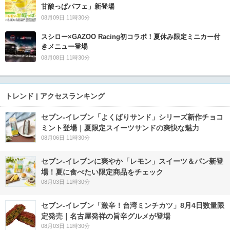
甘酸っぱパフェ」新登場
08月09日 11時30分
スシロー×GAZOO Racing初コラボ！夏休み限定ミニカー付
きメニュー登場
08月08日 11時30分
トレンド | アクセスランキング
セブン‐イレブン「よくばりサンド」シリーズ新作チョコ
ミント登場｜夏限定スイーツサンドの爽快な魅力
08月06日 11時30分
セブン‐イレブンに爽やか「レモン」スイーツ＆パン新登
場！夏に食べたい限定商品をチェック
08月03日 11時30分
セブン-イレブン「激辛！台湾ミンチカツ」8月4日数量限
定発売｜名古屋発祥の旨辛グルメが登場
08月03日 11時30分