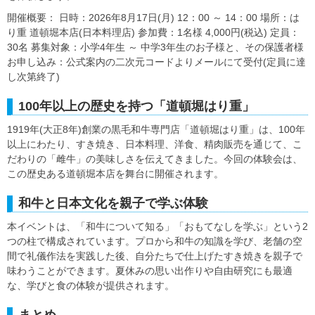
開催概要： 日時：2026年8月17日(月) 12：00 ～ 14：00 場所：は
り重 道頓堀本店(日本料理店) 参加費：1名様 4,000円(税込) 定員：
30名 募集対象：小学4年生 ～ 中学3年生のお子様と、その保護者様
お申し込み：公式案内の二次元コードよりメールにて受付(定員に達
し次第終了)
100年以上の歴史を持つ「道頓堀はり重」
1919年(大正8年)創業の黒毛和牛専門店「道頓堀はり重」は、100年
以上にわたり、すき焼き、日本料理、洋食、精肉販売を通じて、こ
だわりの「雌牛」の美味しさを伝えてきました。今回の体験会は、
この歴史ある道頓堀本店を舞台に開催されます。
和牛と日本文化を親子で学ぶ体験
本イベントは、「和牛について知る」「おもてなしを学ぶ」という2
つの柱で構成されています。プロから和牛の知識を学び、老舗の空
間で礼儀作法を実践した後、自分たちで仕上げたすき焼きを親子で
味わうことができます。夏休みの思い出作りや自由研究にも最適
な、学びと食の体験が提供されます。