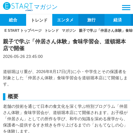
マガジン
総合
エンタメ
旅行
経済
トレンド
E START トップページ
トレンド
マガジン
親子で学ぶ「仲居さん体験」食味
親子で学ぶ「仲居さん体験」食味学習会、道頓堀本
店で開催
2026-05-26 23:45:00
道頓堀はり重が、2026年8月17日(月)に小・中学生とその保護者を
対象とした「仲居さん体験」食味学習会を道頓堀本店にて開催しま
す。
概要
老舗の技術を通じて日本の食文化を深く学ぶ特別プログラム「仲居
さん体験」食味学習会が、道頓堀本店にて開催されます。お子様が
「仲居さん」としての所作を学び、和牛の知識を深める座学から、
保護者へ提供するすき焼きを作り上げるまでの「おもてなしの心」
を体験します。