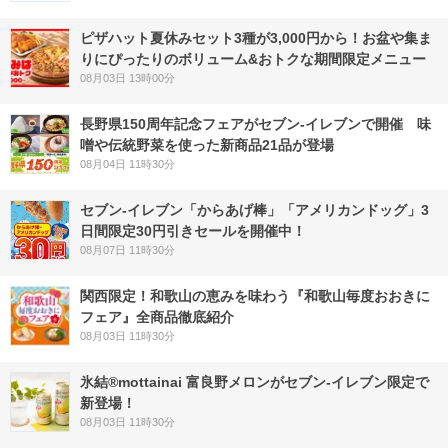
ピザハット夏休みセット3種が3,000円から！お盆や集ま
りにぴったりのボリューム&おトクな期間限定メニュー
08月03日 13時00分
長野県150周年記念フェアがセブン-イレブンで開催 味
噌や伝統野菜を使った新商品21品が登場
08月04日 11時30分
セブン‐イレブン「からあげ棒」「アメリカンドッグ」3
日間限定30円引きセールを開催中！
08月07日 11時30分
関西限定！和歌山の恵みを味わう『和歌山毎度おおきに
フェア』全商品徹底紹介
08月03日 11時30分
氷結®mottainai 富良野メロンがセブン‐イレブン限定で
新登場！
08月03日 11時30分