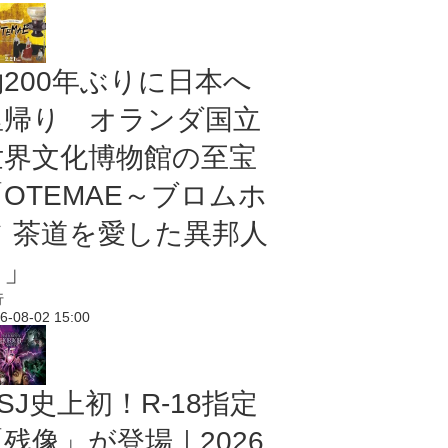
約200年ぶりに日本へ
里帰り オランダ国立
世界文化博物館の至宝
「OTEMAE～ブロムホ
フ 茶道を愛した異邦人
～」
行
6-08-02 15:00
SJ史上初！R-18指定
残像」が登場｜2026