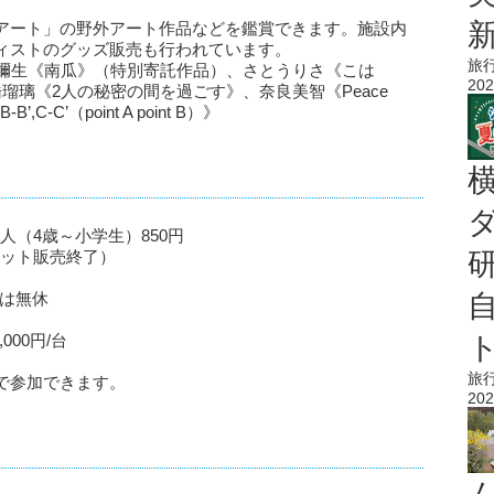
アート」の野外アート作品などを鑑賞できます。施設内
ィストのグッズ販売も行われています。
旅
草間彌生《南瓜》（特別寄託作品）、さとうりさ《こは
202
、高橋瑠璃《2人の秘密の間を過ごす》、奈良美智《Peace
-B’,C-C’（point A point B）》
人（4歳～小学生）850円
チケット販売終了）
）は無休
000円/台
旅
で参加できます。
202