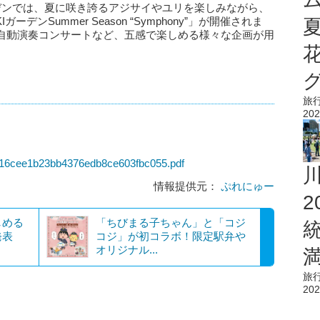
ガーデンでは、夏に咲き誇るアジサイやユリを楽しみながら、
ンSummer Season “Symphony”」が開催されま
自動演奏コンサートなど、五感で楽しめる様々な企画が用
旅
202
e716cee1b23bb4376edb8ce603fbc055.pdf
情報提供元：
ぷれにゅー
しめる
「ちびまる子ちゃん」と「コジ
発表
コジ」が初コラボ！限定駅弁や
オリジナル...
旅
202