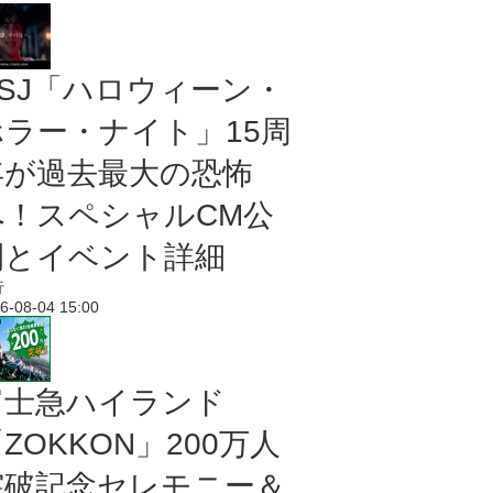
USJ「ハロウィーン・
ホラー・ナイト」15周
年が過去最大の恐怖
へ！スペシャルCM公
開とイベント詳細
行
6-08-04 15:00
富士急ハイランド
ZOKKON」200万人
突破記念セレモニー＆