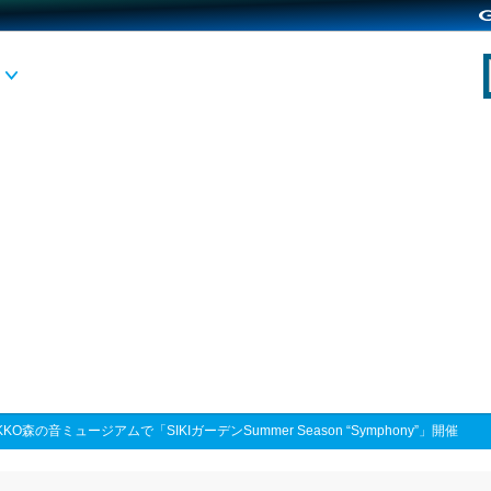
KKO森の音ミュージアムで「SIKIガーデンSummer Season “Symphony”」開催