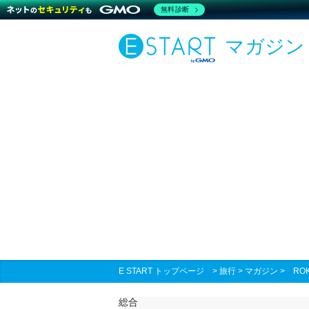
無料診断
マガジン
E START トップページ
>
旅行
>
マガジン
>
RO
総合