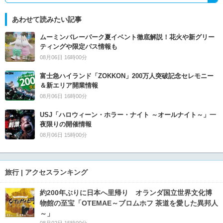
あわせて読みたい記事
ムーミンバレーパーク夏イベント徹底解説！花火や新グリー
ティングや限定パス情報も
08月06日 16時00分
富士急ハイランド「ZOKKON」200万人突破記念セレモニー
＆新エリア開業情報
08月06日 16時00分
USJ「ハロウィーン・ホラー・ナイト ～オールナイト～」一
夜限りの開催情報
08月06日 15時00分
旅行 | アクセスランキング
約200年ぶりに日本へ里帰り オランダ国立世界文化博
物館の至宝「OTEMAE～ブロムホフ 茶道を愛した異邦人
～」
08月02日 15時00分