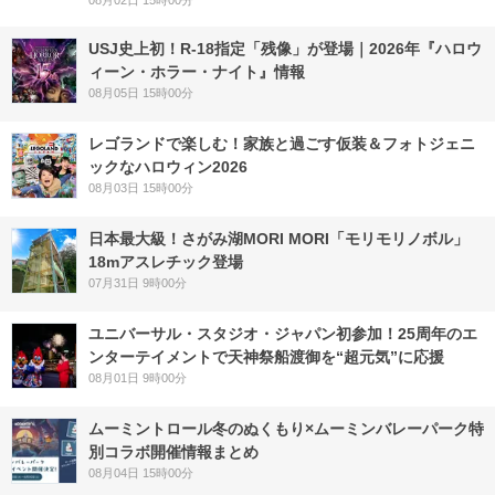
USJ史上初！R-18指定「残像」が登場｜2026年『ハロウ
ィーン・ホラー・ナイト』情報
08月05日 15時00分
レゴランドで楽しむ！家族と過ごす仮装＆フォトジェニ
ックなハロウィン2026
08月03日 15時00分
日本最大級！さがみ湖MORI MORI「モリモリノボル」
18mアスレチック登場
07月31日 9時00分
ユニバーサル・スタジオ・ジャパン初参加！25周年のエ
ンターテイメントで天神祭船渡御を“超元気”に応援
08月01日 9時00分
ムーミントロール冬のぬくもり×ムーミンバレーパーク特
別コラボ開催情報まとめ
08月04日 15時00分