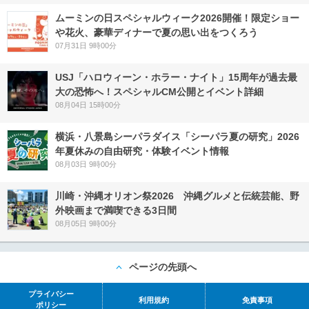
ムーミンの日スペシャルウィーク2026開催！限定ショー
や花火、豪華ディナーで夏の思い出をつくろう
07月31日 9時00分
USJ「ハロウィーン・ホラー・ナイト」15周年が過去最
大の恐怖へ！スペシャルCM公開とイベント詳細
08月04日 15時00分
横浜・八景島シーパラダイス「シーパラ夏の研究」2026
年夏休みの自由研究・体験イベント情報
08月03日 9時00分
川崎・沖縄オリオン祭2026 沖縄グルメと伝統芸能、野
外映画まで満喫できる3日間
08月05日 9時00分
ページの先頭へ
プライバシー
利用規約
免責事項
ポリシー