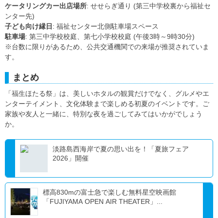
ケータリングカー出店場所
: せせらぎ通り (第三中学校裏から福祉セ
ンター先)
子ども向け縁日
: 福祉センター北側駐車場スペース
駐車場
: 第三中学校校庭、第七小学校校庭 (午後3時～9時30分)
※台数に限りがあるため、公共交通機関での来場が推奨されていま
す。
まとめ
「福生ほたる祭」は、美しいホタルの観賞だけでなく、グルメやエ
ンターテイメント、文化体験まで楽しめる初夏のイベントです。ご
家族や友人と一緒に、特別な夜を過ごしてみてはいかがでしょう
か。
淡路島西海岸で夏の思い出を！「夏旅フェア
2026」開催
標高830mの富士急で楽しむ無料星空映画館
「FUJIYAMA OPEN AIR THEATER」...