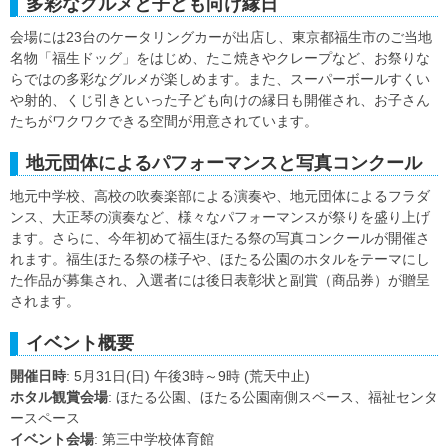
多彩なグルメと子ども向け縁日
会場には23台のケータリングカーが出店し、東京都福生市のご当地
名物「福生ドッグ」をはじめ、たこ焼きやクレープなど、お祭りな
らではの多彩なグルメが楽しめます。また、スーパーボールすくい
や射的、くじ引きといった子ども向けの縁日も開催され、お子さん
たちがワクワクできる空間が用意されています。
地元団体によるパフォーマンスと写真コンクール
地元中学校、高校の吹奏楽部による演奏や、地元団体によるフラダ
ンス、大正琴の演奏など、様々なパフォーマンスが祭りを盛り上げ
ます。さらに、今年初めて福生ほたる祭の写真コンクールが開催さ
れます。福生ほたる祭の様子や、ほたる公園のホタルをテーマにし
た作品が募集され、入選者には後日表彰状と副賞（商品券）が贈呈
されます。
イベント概要
開催日時
: 5月31日(日) 午後3時～9時 (荒天中止)
ホタル観賞会場
: ほたる公園、ほたる公園南側スペース、福祉センタ
ースペース
イベント会場
: 第三中学校体育館