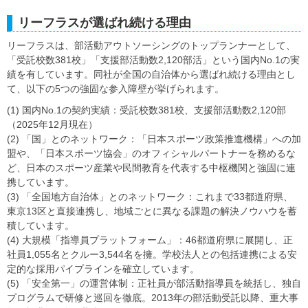
リーフラスが選ばれ続ける理由
リーフラスは、部活動アウトソーシングのトップランナーとして、
「受託校数381校」「支援部活動数2,120部活」という国内No.1の実
績を有しています。同社が全国の自治体から選ばれ続ける理由とし
て、以下の5つの強固な参入障壁が挙げられます。
(1) 国内No.1の契約実績：受託校数381校、支援部活動数2,120部
（2025年12月現在）
(2) 「国」とのネットワーク：「日本スポーツ政策推進機構」への加
盟や、「日本スポーツ協会」のオフィシャルパートナーを務めるな
ど、日本のスポーツ産業や民間教育を代表する中枢機関と強固に連
携しています。
(3) 「全国地方自治体」とのネットワーク：これまで33都道府県、
東京13区と直接連携し、地域ごとに異なる課題の解決ノウハウを蓄
積しています。
(4) 大規模「指導員プラットフォーム」：46都道府県に展開し、正
社員1,055名とクルー3,544名を擁。学校法人との包括連携による安
定的な採用パイプラインを確立しています。
(5) 「安全第一」の運営体制：正社員が部活動指導員を統括し、独自
プログラムで研修と巡回を徹底。2013年の部活動受託以降、重大事