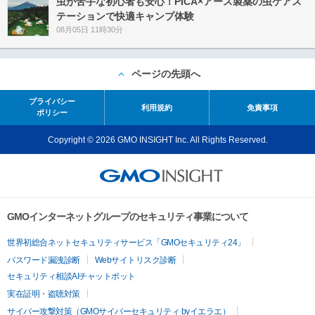
虫が苦手な初心者も安心！PICA×アース製薬の虫ケアス
テーションで快適キャンプ体験
08月05日 11時30分
ページの先頭へ
プライバシー
利用規約
免責事項
ポリシー
Copyright © 2026 GMO INSIGHT Inc. All Rights Reserved.
GMOインターネットグループのセキュリティ事業について
世界初総合ネットセキュリティサービス「GMOセキュリティ24」
パスワード漏洩診断
Webサイトリスク診断
セキュリティ相談AIチャットボット
実在証明・盗聴対策
サイバー攻撃対策（GMOサイバーセキュリティ byイエラエ）