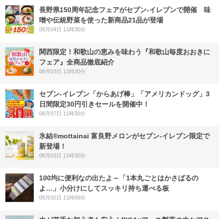
長野県150周年記念フェアがセブン-イレブンで開催 味
噌や伝統野菜を使った新商品21品が登場
08月04日 11時30分
関西限定！和歌山の恵みを味わう『和歌山毎度おおきに
フェア』全商品徹底紹介
08月03日 11時30分
セブン‐イレブン「からあげ棒」「アメリカンドッグ」3
日間限定30円引きセールを開催中！
08月07日 11時30分
氷結®mottainai 富良野メロンがセブン‐イレブン限定で
新登場！
08月03日 11時30分
100均に便利なの出たよ～「1本丸ごとはかさばるの
よ…」小分けにしてスッキリ持ち運べる板
08月02日 11時00分