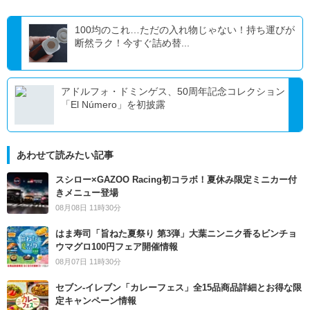
100均のこれ…ただの入れ物じゃない！持ち運びが
断然ラク！今すぐ詰め替...
アドルフォ・ドミンゲス、50周年記念コレクション
「El Número」を初披露
あわせて読みたい記事
スシロー×GAZOO Racing初コラボ！夏休み限定ミニカー付
きメニュー登場
08月08日 11時30分
はま寿司「旨ねた夏祭り 第3弾」大葉ニンニク香るビンチョ
ウマグロ100円フェア開催情報
08月07日 11時30分
セブン‐イレブン「カレーフェス」全15品商品詳細とお得な限
定キャンペーン情報