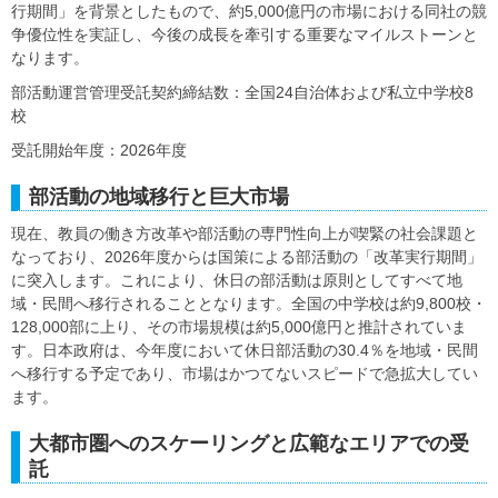
行期間」を背景としたもので、約5,000億円の市場における同社の競
争優位性を実証し、今後の成長を牽引する重要なマイルストーンと
なります。
部活動運営管理受託契約締結数：全国24自治体および私立中学校8
校
受託開始年度：2026年度
部活動の地域移行と巨大市場
現在、教員の働き方改革や部活動の専門性向上が喫緊の社会課題と
なっており、2026年度からは国策による部活動の「改革実行期間」
に突入します。これにより、休日の部活動は原則としてすべて地
域・民間へ移行されることとなります。全国の中学校は約9,800校・
128,000部に上り、その市場規模は約5,000億円と推計されていま
す。日本政府は、今年度において休日部活動の30.4％を地域・民間
へ移行する予定であり、市場はかつてないスピードで急拡大してい
ます。
大都市圏へのスケーリングと広範なエリアでの受
託