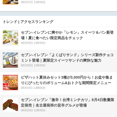
08月07日 11時30分
トレンド | アクセスランキング
セブン‐イレブンに爽やか「レモン」スイーツ＆パン新登
場！夏に食べたい限定商品をチェック
08月03日 11時30分
セブン‐イレブン「よくばりサンド」シリーズ新作チョコ
ミント登場｜夏限定スイーツサンドの爽快な魅力
08月06日 11時30分
ピザハット夏休みセット3種が3,000円から！お盆や集ま
りにぴったりのボリューム&おトクな期間限定メニュー
08月03日 13時00分
セブン-イレブン「激辛！台湾ミンチカツ」8月4日数量限
定発売｜名古屋発祥の旨辛グルメが登場
08月03日 11時30分