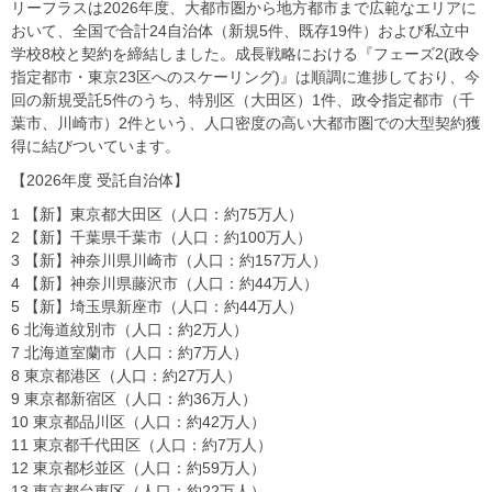
リーフラスは2026年度、大都市圏から地方都市まで広範なエリアに
おいて、全国で合計24自治体（新規5件、既存19件）および私立中
学校8校と契約を締結しました。成長戦略における『フェーズ2(政令
指定都市・東京23区へのスケーリング)』は順調に進捗しており、今
回の新規受託5件のうち、特別区（大田区）1件、政令指定都市（千
葉市、川崎市）2件という、人口密度の高い大都市圏での大型契約獲
得に結びついています。
【2026年度 受託自治体】
1 【新】東京都大田区（人口：約75万人）
2 【新】千葉県千葉市（人口：約100万人）
3 【新】神奈川県川崎市（人口：約157万人）
4 【新】神奈川県藤沢市（人口：約44万人）
5 【新】埼玉県新座市（人口：約44万人）
6 北海道紋別市（人口：約2万人）
7 北海道室蘭市（人口：約7万人）
8 東京都港区（人口：約27万人）
9 東京都新宿区（人口：約36万人）
10 東京都品川区（人口：約42万人）
11 東京都千代田区（人口：約7万人）
12 東京都杉並区（人口：約59万人）
13 東京都台東区（人口：約22万人）