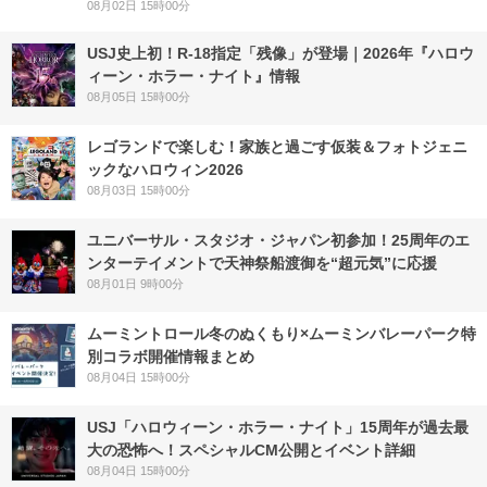
08月02日 15時00分
USJ史上初！R-18指定「残像」が登場｜2026年『ハロウ
ィーン・ホラー・ナイト』情報
08月05日 15時00分
レゴランドで楽しむ！家族と過ごす仮装＆フォトジェニ
ックなハロウィン2026
08月03日 15時00分
ユニバーサル・スタジオ・ジャパン初参加！25周年のエ
ンターテイメントで天神祭船渡御を“超元気”に応援
08月01日 9時00分
ムーミントロール冬のぬくもり×ムーミンバレーパーク特
別コラボ開催情報まとめ
08月04日 15時00分
USJ「ハロウィーン・ホラー・ナイト」15周年が過去最
大の恐怖へ！スペシャルCM公開とイベント詳細
08月04日 15時00分