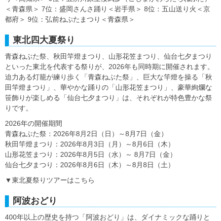
＜青森県＞ 7位：盛岡さんさ踊り＜岩手県＞ 8位：五山送り火＜京
都府＞ 9位：弘前ねぷたまつり＜青森県＞
東北四大夏祭り
青森ねぶた祭、秋田竿燈まつり、山形花笠まつり、仙台七夕まつり
といった東北を代表する祭りが、2026年も同時期に開催されます。
迫力ある灯籠が練り歩く「青森ねぶた祭」、巨大な竿燈を操る「秋
田竿燈まつり」、華やかな踊りの「山形花笠まつり」、豪華絢爛な
笹飾りが楽しめる「仙台七夕まつり」は、それぞれが特色豊かな祭
りです。
2026年の開催期間
青森ねぶた祭：2026年8月2日（日）～8月7日（金）
秋田竿燈まつり：2026年8月3日（月）～8月6日（木）
山形花笠まつり：2026年8月5日（水）～ 8月7日（金）
仙台七夕まつり：2026年8月6日（木）～8月8日（土）
▼東北夏祭りツアーはこちら
阿波おどり
400年以上の歴史を持つ「阿波おどり」は、ダイナミックな踊りと