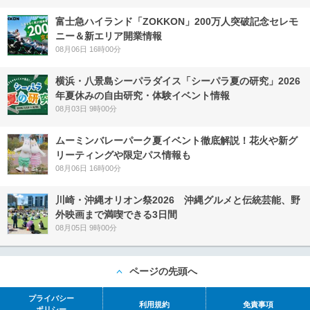
富士急ハイランド「ZOKKON」200万人突破記念セレモ
ニー＆新エリア開業情報
08月06日 16時00分
横浜・八景島シーパラダイス「シーパラ夏の研究」2026
年夏休みの自由研究・体験イベント情報
08月03日 9時00分
ムーミンバレーパーク夏イベント徹底解説！花火や新グ
リーティングや限定パス情報も
08月06日 16時00分
川崎・沖縄オリオン祭2026 沖縄グルメと伝統芸能、野
外映画まで満喫できる3日間
08月05日 9時00分
ページの先頭へ
プライバシー
利用規約
免責事項
ポリシー