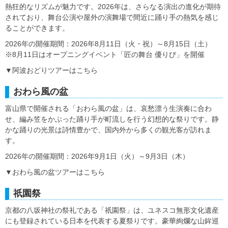
熱狂的なリズムが魅力です。2026年は、さらなる演出の進化が期待
されており、舞台公演や屋外の演舞場で間近に踊り手の熱気を感じ
ることができます。
2026年の開催期間：2026年8月11日（火・祝）～8月15日（土）
※8月11日はオープニングイベント「匠の舞台 優りび」を開催
▼阿波おどりツアーはこちら
おわら風の盆
富山県で開催される「おわら風の盆」は、哀愁漂う生演奏に合わ
せ、編み笠をかぶった踊り手が町流しを行う幻想的な祭りです。静
かな踊りの光景は詩情豊かで、国内外から多くの観光客が訪れま
す。
2026年の開催期間：2026年9月1日（火）～9月3日（木）
▼おわら風の盆ツアーはこちら
祇園祭
京都の八坂神社の祭礼である「祇園祭」は、ユネスコ無形文化遺産
にも登録されている日本を代表する夏祭りです。豪華絢爛な山鉾巡