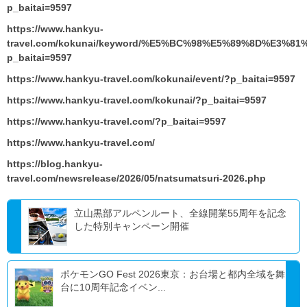
p_baitai=9597
https://www.hankyu-
travel.com/kokunai/keyword/%E5%BC%98%E5%89%8D%E3
p_baitai=9597
https://www.hankyu-travel.com/kokunai/event/?p_baitai=9597
https://www.hankyu-travel.com/kokunai/?p_baitai=9597
https://www.hankyu-travel.com/?p_baitai=9597
https://www.hankyu-travel.com/
https://blog.hankyu-
travel.com/newsrelease/2026/05/natsumatsuri-2026.php
立山黒部アルペンルート、全線開業55周年を記念
した特別キャンペーン開催
ポケモンGO Fest 2026東京：お台場と都内全域を舞
台に10周年記念イベン...