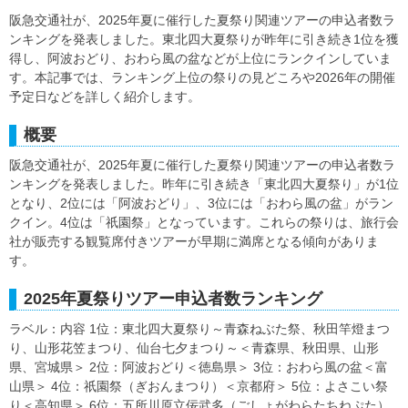
阪急交通社が、2025年夏に催行した夏祭り関連ツアーの申込者数ラ
ンキングを発表しました。東北四大夏祭りが昨年に引き続き1位を獲
得し、阿波おどり、おわら風の盆などが上位にランクインしていま
す。本記事では、ランキング上位の祭りの見どころや2026年の開催
予定日などを詳しく紹介します。
概要
阪急交通社が、2025年夏に催行した夏祭り関連ツアーの申込者数ラ
ンキングを発表しました。昨年に引き続き「東北四大夏祭り」が1位
となり、2位には「阿波おどり」、3位には「おわら風の盆」がラン
クイン。4位は「祇園祭」となっています。これらの祭りは、旅行会
社が販売する観覧席付きツアーが早期に満席となる傾向がありま
す。
2025年夏祭りツアー申込者数ランキング
ラベル：内容 1位：東北四大夏祭り～青森ねぶた祭、秋田竿燈まつ
り、山形花笠まつり、仙台七夕まつり～＜青森県、秋田県、山形
県、宮城県＞ 2位：阿波おどり＜徳島県＞ 3位：おわら風の盆＜富
山県＞ 4位：祇園祭（ぎおんまつり）＜京都府＞ 5位：よさこい祭
り＜高知県＞ 6位：五所川原立佞武多（ごしょがわらたちねぷた）