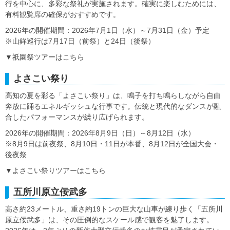
行を中心に、多彩な祭礼が実施されます。確実に楽しむためには、
有料観覧席の確保がおすすめです。
2026年の開催期間：2026年7月1日（水）～7月31日（金）予定
※山鉾巡行は7月17日（前祭）と24日（後祭）
▼祇園祭ツアーはこちら
よさこい祭り
高知の夏を彩る「よさこい祭り」は、鳴子を打ち鳴らしながら自由
奔放に踊るエネルギッシュな行事です。伝統と現代的なダンスが融
合したパフォーマンスが繰り広げられます。
2026年の開催期間：2026年8月9日（日）～8月12日（水）
※8月9日は前夜祭、8月10日・11日が本番、8月12日が全国大会・
後夜祭
▼よさこい祭りツアーはこちら
五所川原立佞武多
高さ約23メートル、重さ約19トンの巨大な山車が練り歩く「五所川
原立佞武多」は、その圧倒的なスケール感で観客を魅了します。