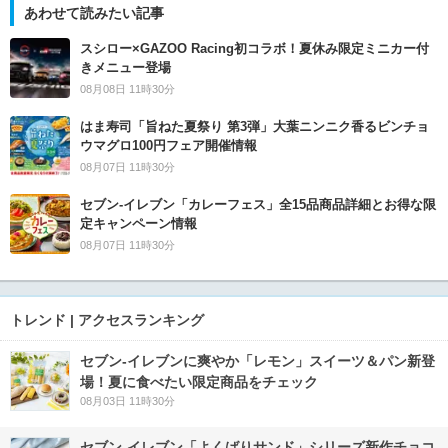
あわせて読みたい記事
スシロー×GAZOO Racing初コラボ！夏休み限定ミニカー付
きメニュー登場
08月08日 11時30分
はま寿司「旨ねた夏祭り 第3弾」大葉ニンニク香るビンチョ
ウマグロ100円フェア開催情報
08月07日 11時30分
セブン‐イレブン「カレーフェス」全15品商品詳細とお得な限
定キャンペーン情報
08月07日 11時30分
トレンド | アクセスランキング
セブン‐イレブンに爽やか「レモン」スイーツ＆パン新登
場！夏に食べたい限定商品をチェック
08月03日 11時30分
セブン‐イレブン「よくばりサンド」シリーズ新作チョコ