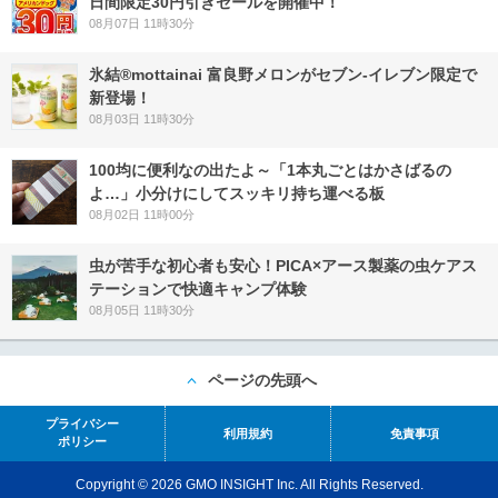
日間限定30円引きセールを開催中！
08月07日 11時30分
氷結®mottainai 富良野メロンがセブン‐イレブン限定で
新登場！
08月03日 11時30分
100均に便利なの出たよ～「1本丸ごとはかさばるの
よ…」小分けにしてスッキリ持ち運べる板
08月02日 11時00分
虫が苦手な初心者も安心！PICA×アース製薬の虫ケアス
テーションで快適キャンプ体験
08月05日 11時30分
ページの先頭へ
プライバシー
利用規約
免責事項
ポリシー
Copyright © 2026 GMO INSIGHT Inc. All Rights Reserved.