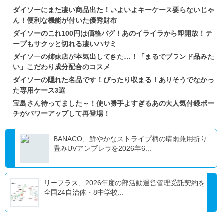
ダイソーにまた凄い商品出た！いよいよキーケース要らないじゃ
ん！便利な機能が付いた優秀財布
ダイソーのこれ100円は価格バグ！あのイライラから即開放！テ
ープもサクッと切れる凄いハサミ
ダイソーの姉妹店が本気出してきた…！「まるでブランド品みた
い」こだわり成分配合のコスメ
ダイソーの隠れた名品です！ぴったり収まる！ありそうでなかっ
た専用ケース3選
宝島さん待ってました～！使い勝手よすぎるあの大人気付録ポー
チがパワーアップして再登場！
BANACO、鮮やかなストライプ柄の晴雨兼用折り
畳みUVアンブレラを2026年6...
リーフラス、2026年度の部活動運営管理受託契約を
全国24自治体・8中学校...