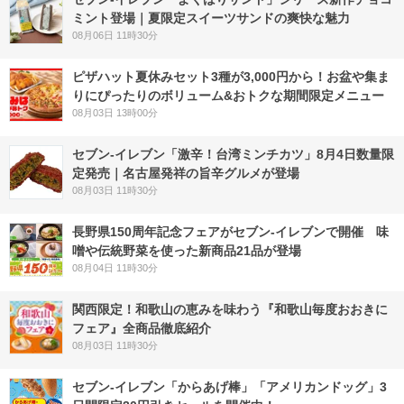
ミント登場｜夏限定スイーツサンドの爽快な魅力
08月06日 11時30分
ピザハット夏休みセット3種が3,000円から！お盆や集ま
りにぴったりのボリューム&おトクな期間限定メニュー
08月03日 13時00分
セブン-イレブン「激辛！台湾ミンチカツ」8月4日数量限
定発売｜名古屋発祥の旨辛グルメが登場
08月03日 11時30分
長野県150周年記念フェアがセブン-イレブンで開催 味
噌や伝統野菜を使った新商品21品が登場
08月04日 11時30分
関西限定！和歌山の恵みを味わう『和歌山毎度おおきに
フェア』全商品徹底紹介
08月03日 11時30分
セブン‐イレブン「からあげ棒」「アメリカンドッグ」3